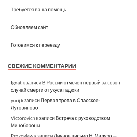
Требуется ваша помощь!
Обновляем сайт
Готовимся к переезду
СВЕЖИЕ КОММЕНТАРИИ
Ignat
к записи
В России отмечен первый за сезон
случай смерти от укуса гадюки
yurij
к записи
Первая тропа в Спасское-
Лутовиново
Victorovich
к записи
Встреча с руководством
Минобороны
Prokoview
к записи
Личное письмо Н. Мадуро —