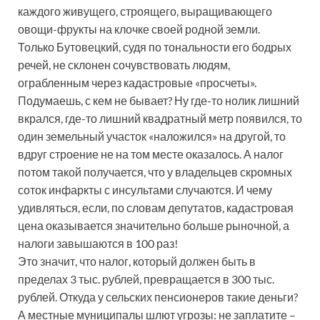
каждого живущего, строящего, выращивающего
овощи-фрукты на клочке своей родной земли.
Только Бутовецкий, судя по тональности его бодрых
речей, не склонен сочувствовать людям,
ограбленным через кадастровые «просчеты».
Подумаешь, с кем не бывает? Ну где-то нолик лишний
вкрался, где-то лишний квадратный метр появился, то
один земельный участок «наложился» на другой, то
вдруг строение не на том месте оказалось. А налог
потом такой получается, что у владельцев скромных
соток инфаркты с инсультами случаются. И чему
удивляться, если, по словам депутатов, кадастровая
цена оказывается значительно больше рыночной, а
налоги завышаются в 100 раз!
Это значит, что налог, который должен быть в
пределах 3 тыс. рублей, превращается в 300 тыс.
рублей. Откуда у сельских пенсионеров такие деньги?
А местные муниципалы шлют угрозы: не заплатите –