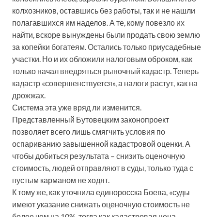
колхозников, оставшись без работы, так и не нашли
полагавшихся им наделов. А те, кому повезло их
найти, вскоре вынуждены были продать свою землю
за копейки богатеям. Остались только приусадебные
участки. Но и их обложили налоговым оброком, как
только начал внедряться рыночный кадастр. Теперь
кадастр «совершенствуется», а налоги растут, как на
дрожжах.
Система эта уже вряд ли изменится.
Представленный Бутовецким законопроект
позволяет всего лишь смягчить условия по
оспариванию завышенной кадастровой оценки. А
чтобы добиться результата – снизить оценочную
стоимость, людей отправляют в суды, только туда с
пустым карманом не ходят.
К тому же, как уточнила единоросска Боева, «суды
имеют указание снижать оценочную стоимость не
более чем на 10%, тогда как кадастровая цена