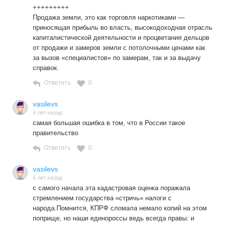
+++++++++
Продажа земли, это как торговля наркотиками —
приносящая прибыль во власть, высокодоходная отрасль
капиталистической деятельности и процветания дельцов
от продажи и замеров земли с потолочными ценами как
за вызов «специалистов» по замерам, так и за выдачу
справок.
Ответить
0
vasilevs
6 лет назад
самая большая ошибка в том, что в России такое
правительство
Ответить
0
vasilevs
6 лет назад
с самого начала эта кадастровая оценка поражала
стремлением государства «стричь» налоги с
народа.Помнится, КПРФ сломала немало копий на этом
поприще, но наши единороссы ведь всегда правы: и