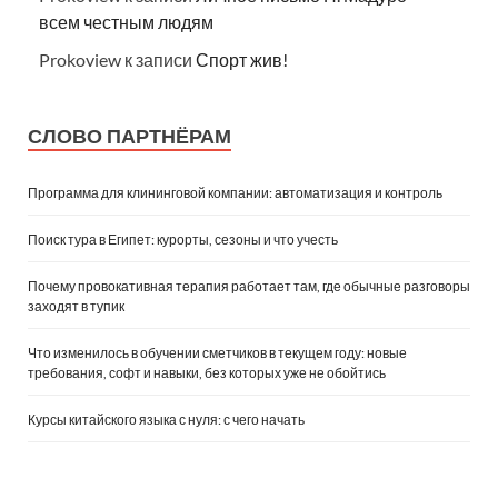
всем честным людям
Prokoview
к записи
Спорт жив!
СЛОВО ПАРТНЁРАМ
Программа для клининговой компании: автоматизация и контроль
Поиск тура в Египет: курорты, сезоны и что учесть
Почему провокативная терапия работает там, где обычные разговоры
заходят в тупик
Что изменилось в обучении сметчиков в текущем году: новые
требования, софт и навыки, без которых уже не обойтись
Курсы китайского языка с нуля: с чего начать