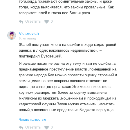
тога,когда принимают сомнительные законы, и даже
тогда, когда выясняется, что законы провальные. Как
говорится: плей в глаза-все Божья роса.
Ответить
0
Victorovich
6 лет назад
Жалоб поступает много на ошибки в ходе кадастровой
оценки, в людях накопилось недовольство», –
подтвердил Бутовецкий.
Я раньше писал не раз на эту тему и там не ошибка ,а
преднамеренное преступление власти ,помешанной на
грабеже народа.Как можно провести оценку строений и
земли ,если на все вопросы оценщик отвечает не
видел,не знаю ,но цена такая.Это мошенничество в
крупном размере,тем более за оценку выплачены
миллионы из бюджета ,мошенникам и проходимцам из
кадастровой службы.Закон нужно отменить ,написать
новый,а похищенные средства из бюджета вернуть,а
виновных вместе с Бутовицким на Колыму в кандалах и
Читать полностью
пешком.
Ответить
0