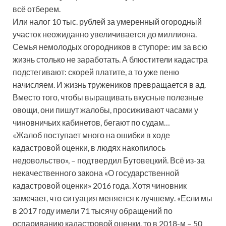
всё отберем.
Или налог 10 тыс. рублей за умеренный огородный
участок неожиданно увеличивается до миллиона.
Семья немолодых огородников в ступоре: им за всю
жизнь столько не заработать. А блюстители кадастра
подстегивают: скорей платите, а то уже пеню
начисляем. И жизнь тружеников превращается в ад.
Вместо того, чтобы выращивать вкусные полезные
овощи, они пишут жалобы, просиживают часами у
чиновничьих кабинетов, бегают по судам…
«Жалоб поступает много на ошибки в ходе
кадастровой оценки, в людях накопилось
недовольство», – подтвердил Бутовецкий. Всё из-за
некачественного закона «О государственной
кадастровой оценки» 2016 года. Хотя чиновник
замечает, что ситуация меняется к лучшему. «Если мы
в 2017 году имели 71 тысячу обращений по
оспариванию кадастровой оценки, то в 2018-м – 50