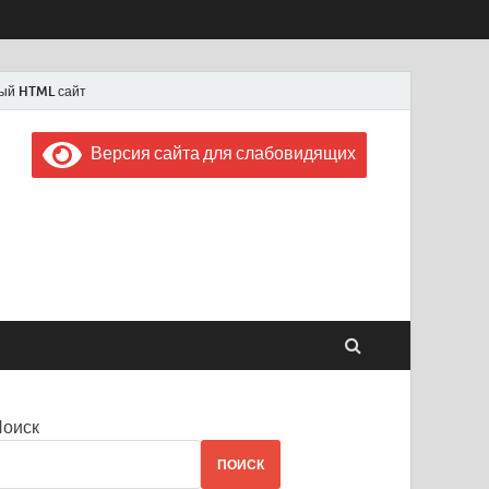
ый HTML сайт
Версия сайта для слабовидящих
 "Советская Россия"
 1956 года
Поиск
ПОИСК