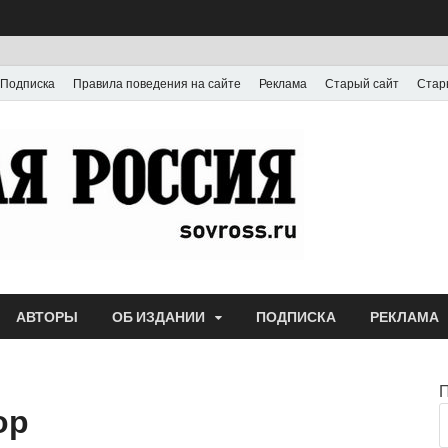
Подписка
Правила поведения на сайте
Реклама
Старый сайт
Стар
Газета
Выпускается с июля
АВТОРЫ
ОБ ИЗДАНИИ
ПОДПИСКА
РЕКЛАМА
ор