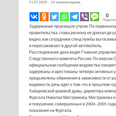
11.07.2020
-
56 комментариев.
0
Подели
Задержание произошло утром. По первонач
правительства, глава региона не доехал до р
видно, как сотрудники спецслужбы вытаскива
и пересаживают в другой автомобиль.
Расследование дела ведет Главное управле
Следственного комитета России. По версии С
официальном сообщении ведомства говорится,
задержаны и арестованы четверо активных у
предъявлены обвинения в зависимости от ро
видимости, речь идет о том, что в прошлом г
Хабаровской краевой думы, директора комп
Фургала Николая Мистрюкова. Мистрюкова и 
и покушении, совершенных в 2004–2005 года
показания на Фургала.