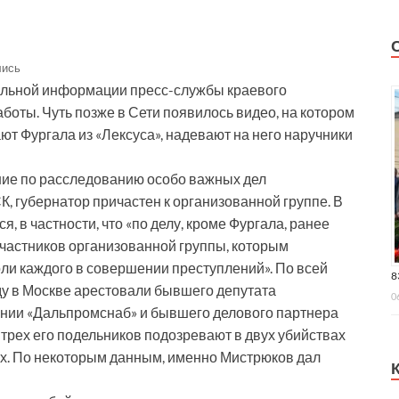
лись
альной информации пресс-службы краевого
аботы. Чуть позже в Сети появилось видео, на котором
ют Фургала из «Лексуса», надевают на него наручники
ние по расследованию особо важных дел
К, губернатор причастен к организованной группе. В
 в частности, что «по делу, кроме Фургала, ранее
частников организованной группы, которым
ли каждого в совершении преступлений». По всей
8
оду в Москве арестовали бывшего депутата
0
ании «Дальпромснаб» и бывшего делового партнера
трех его подельников подозревают в двух убийствах
х. По некоторым данным, именно Мистрюков дал