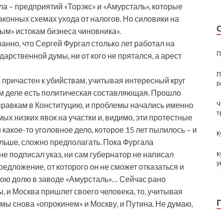
а – предприятий «Торэкс» и «Амурсталь», которые
законных схемах ухода от налогов. Но силовики на
ым» истокам бизнеса чиновника».
анно, что Сергей Фургал столько лет работал на
П
арственной думы, ни от кого не прятался, а арест
П
он причастен к убийствам, учитывая интересный круг
р
том деле есть политическая составляющая. Прошло
Ч
правкам в Конституцию, и проблемы начались именно
т
мых низких явок на участки и, видимо, эти протестные
какое-то уголовное дело, которое 15 лет пылилось – и
К
дальше, сложно предполагать. Пока Фургала
е подписал указ, ни сам губернатор не написал
К
у
редложение, от которого он не сможет отказаться и
ою долю в заводе «Амурсталь»… Сейчас рано
ы, и Москва пришлет своего человека, то, учитывая
мы снова «опрокинем» и Москву, и Путина. Не думаю,