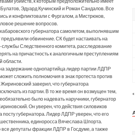
ертвами убийств, к которым предположительно имеет
 Булатов, Эдуард Кучинский и Роман Сандалов. Все
лись и конфликтовали с Фургалом, а Мистрюков,
иловое решение вопросов.
то хабаровского губернатора самолетом, выполнявшим
у предъявили обвинение. СК будет настаивать на
с-службы Следственного комитета, расследование
ерять на причастность к аналогичным преступлениям
й области.
л на задержание однопартийца лидер партии ЛДПР
ожет сложить полномочия в знак протеста против
Жириновский заверил, что губернатора
сключать из партии. В то же время он возмущен тем,
«
Необязательно было надевать наручники, губернатор
 Жириновский. Он уверен, что действия силовиков
 посту губернатора. Лидер ЛДПР уверен, что его
дшественника, единоросса Вячеслава Шпорта.
 все депутаты фракции ЛДПР в Госдуме, а также