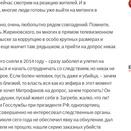
ейчас смотрим на реакцию жителей. И в
 многие люди готовы уже выйти на митинги в
но, очень любопытно рядом совпадений. Помните,
ь Жириновского, он многих в прямом телевизионном
озыске за коррупцию в особо крупных размерах и
еще маячит там, рядышком, а прийти на допрос никак
о сняли в 2014 году – сразу заболел и улетел на
ся и начать сотрудничать со следствием, но никак не
брое. Если болен человек, пусть даже и убийца, – зачем
о близкий, то власть вся как из зефира в этот момент
не хочет Митрофанов на допрос, зачем торопить? Он
душки, пускай живет себе в Загребе, жалко, что ли?
ии Госслужбы при президенте РФ, однопартиец
 совершенно не интересовал следственные органы.
 июля сего года не обеспечил явку на обнулении, дал
дели не прошло, нашли серию заказных убийств