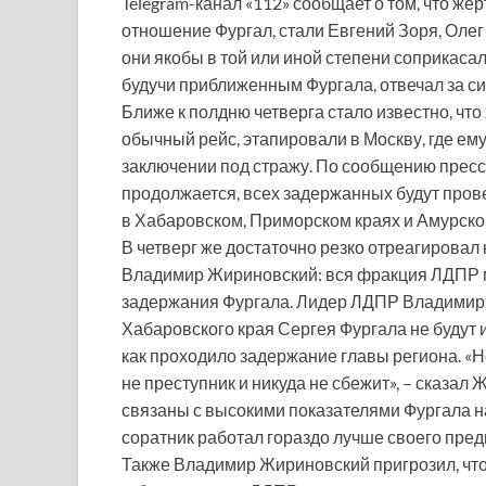
Telegram-канал «112» сообщает о том, что ж
отношение Фургал, стали Евгений Зоря, Олег
они якобы в той или иной степени соприкаса
будучи приближенным Фургала, отвечал за с
Ближе к полдню четверга стало известно, ч
обычный рейс, этапировали в Москву, где ем
заключении под стражу. По сообщению прес
продолжается, всех задержанных будут пров
в Хабаровском, Приморском краях и Амурско
В четверг же достаточно резко отреагирова
Владимир Жириновский: вся фракция ЛДПР м
задержания Фургала. Лидер ЛДПР Владимир 
Хабаровского края Сергея Фургала не будут и
как проходило задержание главы региона. «
не преступник и никуда не сбежит», – сказал
связаны с высокими показателями Фургала на
соратник работал гораздо лучше своего пре
Также Владимир Жириновский пригрозил, что