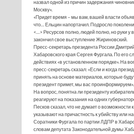
назвал одной из причин задержания чиновника 
Москву».
«Придет время – мы вам, вашей власти объя
что… Ельцин напортачил. Подросло поколение,
<…> Ресурсов полно, людей полно, но руки у в
закончил свое выступление Жириновский.
Пресс-секретарь президента России Дмитри
Хабаровского края Сергея Фургала. По его 
действиях «в установленном порядке». На воп
пресс-секретарь сказал: «Если и когда прези
принять на основе материалов, которые буду
президент примет, мы вас проинформируем».
На вопрос, понятна ли президенту избирате
реагируют на показания на одних губернаторо
Песков сказал, что не думает о возможности
указывают на причастность к убийству или н
Соратники Фургала по партии ЛДПР в Хабаро
словам депутата Законодательной думы Хаба