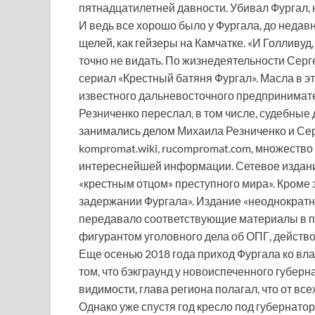
пятнадцатилетней давности. Убивал Фургал, н
И ведь все хорошо было у Фургала, до недавн
щелей, как гейзеры на Камчатке. «И Голливуд
точно не видать. По жизнедеятельности Сер
сериал «Крестный батяня Фургал». Масла в э
известного дальневосточного предпринимате
Резниченко переслал, в том числе, судебные
занимались делом Михаила Резниченко и Серг
kompromat.wiki, rucompromat.com, множество 
интереснейшей информации. Сетевое издани
«крестным отцом» преступного мира». Кроме э
задержании Фургала». Издание «неоднократн
передавало соответствующие материалы в пр
фигурантом уголовного дела об ОПГ, действ
Еще осенью 2018 года приход Фургала ко вл
том, что бэкграунд у новоиспеченного губерн
видимости, глава региона полагал, что от вс
Однако уже спустя год кресло под губернат