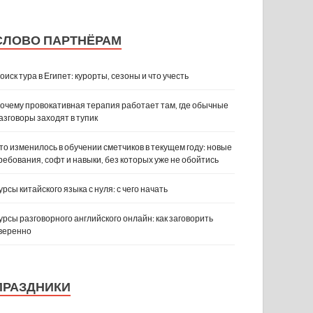
СЛОВО ПАРТНЁРАМ
оиск тура в Египет: курорты, сезоны и что учесть
очему провокативная терапия работает там, где обычные
азговоры заходят в тупик
то изменилось в обучении сметчиков в текущем году: новые
ребования, софт и навыки, без которых уже не обойтись
урсы китайского языка с нуля: с чего начать
урсы разговорного английского онлайн: как заговорить
веренно
ПРАЗДНИКИ