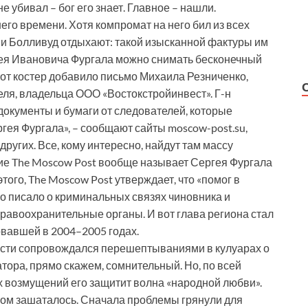
е убивал – бог его знает. Главное – нашли.
его времени. Хотя компромат на него бил из всех
, и Болливуд отдыхают: такой изысканной фактуры им
гея Ивановича Фургала можно снимать бесконечный
тот костер добавило письмо Михаила Резниченко,
ля, владельца ООО «Востокстройинвест». Г-н
 документы и бумаги от следователей, которые
ея Фургала», – сообщают сайты moscow-post.su,
других. Все, кому интересно, найдут там массу
е The Moscow Post вообще называет Сергея Фургала
того, The Moscow Post утверждает, что «помог в
о писало о криминальных связях чиновника и
авоохранительные органы. И вот глава региона стал
овавшей в 2004–2005 годах.
асти сопровождался перешептываниями в кулуарах о
атора, прямо скажем, сомнительный. Но, по всей
ех возмущений его защитит волна «народной любви».
ором зашаталось. Сначала проблемы грянули для