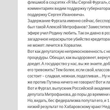
флешмоб в соцсетях «Я Мы Сергей Фургал», с
комментариях видим поддержку губернатора,
поддержку Сергея Ивановича».
Задержание Фургала именно сейчас, бесспор
был такой Алексей Митрофанов? Заместител
эфире учил Родину любить. Так он давно в р
загадочное нераскрытое убийство кредитора 
не может: лечится в Хорватии.
Вот как депутатскую неприкосновенность с нег
процедуры. Обещал, как выздоровеет, вернуть
доедет. А государство у нас, вы же знаете, до
его тревожить? Тем более, если свой, классов
состоит – сладкая, нежная, податливая… Ну 
же против Путина ничего не говорил? Вот и ла
Вот и Фургал, выпускник Российской академ
депутата Митрофанова, до поры до времени
Но, видать, бес федерализма попутал его, и 1
низкий результат по Хабаровскому краю! Не