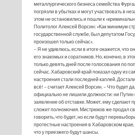
металлургического бизнеса семейства Фургал
погрязли в убытках и могут участвовать в не
этом не остановились и пошли к «криминальн
Политолог Алексей Ворсин: «Как минимум стр
государственной службе, был депутатом Госуд
произошел только сейчас».
– Я не удивлюсь, если в итоге окажется, что 
его знакомых и соратников. Но, конечно, в э
только девять дней после голосования по по
сейчас. Хабаровский край показал одну из са
настроения стали последней каплей. Достали 
всё! – считает Алексей Ворсин. – Что будет 
официально не лишили должности: ни Путин н
заявление об отставке. Может, ему сделают п
сложит полномочия. Мистрюков же продал св
говорить, что будет, но если будут перевыбор
протестные настроения в Хабаровском крае, 
что у приезжего будут шансы.