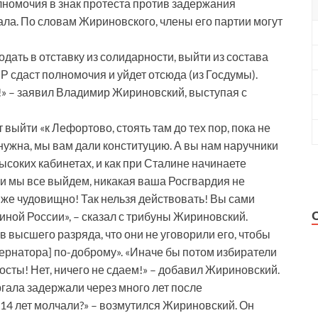
лномочия в знак протеста против задержания
ла. По словам Жириновского, члены его партии могут
ать в отставку из солидарности, выйти из состава
Р сдаст полномочия и уйдет отсюда (из Госдумы).
не!» – заявил Владимир Жириновский, выступая с
выйти «к Лефортово, стоять там до тех пор, пока не
нужна, мы вам дали конституцию. А вы нам наручники
ысоких кабинетах, и как при Сталине начинаете
сли мы все выйдем, никакая ваша Росгвардия не
 же чудовищно! Так нельзя действовать! Вы сами
диной России», – сказал с трибуны Жириновский.
высшего разряда, что они не уговорили его, чтобы
бернатора] по-доброму». «Иначе бы потом избиратели
посты! Нет, ничего не сдаем!» – добавил Жириновский.
гала задержали через много лет после
14 лет молчали?» – возмутился Жириновский. Он