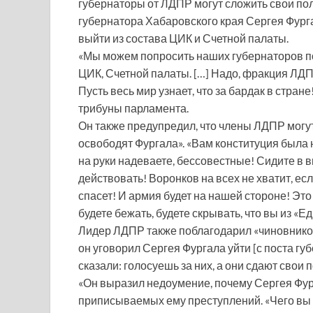
губернаторы от ЛДПР могут сложить свои по
губернатора Хабаровского края Сергея Фурга
выйти из состава ЦИК и Счетной палаты.
«Мы можем попросить наших губернаторов под
ЦИК, Счетной палаты. […] Надо, фракция ЛДП
Пусть весь мир узнает, что за бардак в стра
трибуны парламента.
Он также предупредил, что члены ЛДПР могут 
освободят Фургала». «Вам конституция была 
на руки надеваете, бессовестные! Сидите в в
действовать! Воронков на всех не хватит, е
спасет! И армия будет на нашей стороне! Это
будете бежать, будете скрывать, что вы из «Е
Лидер ЛДПР также поблагодарил «чиновников 
он уговорил Сергея Фургала уйти [с поста гу
сказали: голосуешь за них, а они сдают свои 
«Он выразил недоумение, почему Сергея Фур
приписываемых ему преступлений. «Чего вы 