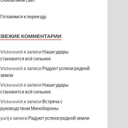
Готовимся к переезду
СВЕЖИЕ КОММЕНТАРИИ
Victorovich
к записи
Наши удары
становятся всё сильнее
Victorovich
к записи
Радуют успехи родной
земли
Victorovich
к записи
Наши удары
становятся всё сильнее
Victorovich
к записи
Встреча с
руководством Минобороны
yurij
к записи
Радуют успехи родной земли