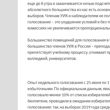
еще до 8 утра и заканчивается ночью подсчет
абсолютного большинства из нас есть основн
выборов. Членам УИК и наблюдателям не по
голосование – это ухудшение условий и без то
комиссиях не увеличивается пропорциональн
Большинство помещений для голосования в Р
большинство членов УИК в России – препод
препятствует учебному процессу, отнимает п
колледжей, университетов.
Опыт недельного голосования с 25 июня по 1 
избыточными. По официальным данным, явка 
голосовало менее 10% от списка избирател
бюллетени, проводили в ожидании избирател
голосовании: так, на выборах 2019 года сре