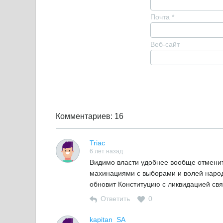
Почта
*
Веб-сайт
Комментариев: 16
Triac
6 лет назад
Видимо власти удобнее вообще отменит
махинациями с выборами и волей народ
обновит Конституцию с ликвидацией свя
Ответить
0
kapitan_SA