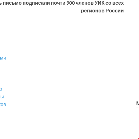
ь письмо подписали почти 900 членов УИК со всех
регионов России
ами
р
ты
ков