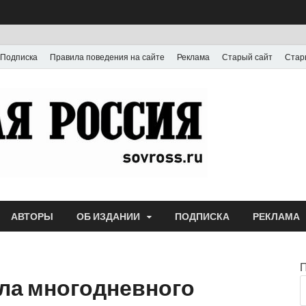
Подписка
Правила поведения на сайте
Реклама
Старый сайт
Стар
Газета
Выпускается с июля
АВТОРЫ
ОБ ИЗДАНИИ
ПОДПИСКА
РЕКЛАМА
сла многодневного