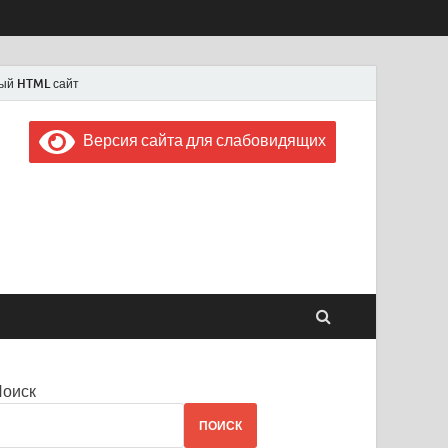
ый HTML сайт
Версия сайта для слабовидящих
 "Советская Россия"
 1956 года
Поиск
ПОИСК