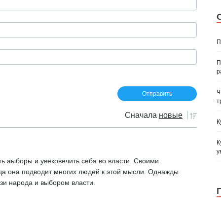
П
П
р
Ч
т
Сначала
новые
К
К
у
ь аыборы и увековечить себя во власти. Своими
а она подводит многих людей к этой мысли. Однажды
зи народа и выбором власти.