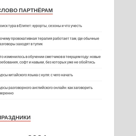
СЛОВО ПАРТНЁРАМ
оиск тура в Египет: курорты, сезоны и что учесть
очему провокативная терапия работает там, где обычные
азговоры заходят в тупик
то изменилось в обучении сметчиков в текущем году: новые
ребования, софт и навыки, без которых уже не обойтись
урсы китайского языка с нуля: с чего начать
урсы разговорного английского онлайн: как заговорить
веренно
ПРАЗДНИКИ