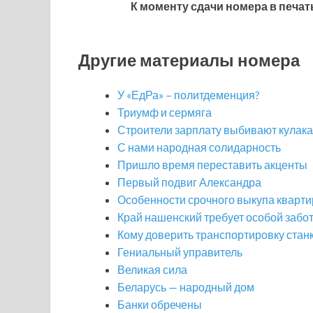
К моменту сдачи номера в печат
Другие материалы номера
У «ЕдРа» – политдеменция?
Триумф и сермяга
Строители зарплату выбивают кулак
С нами народная солидарность
Пришло время переставить акценты
Первый подвиг Александра
Особенности срочного выкупа кварти
Край нашенский требует особой забо
Кому доверить транспортировку стан
Гениальный управитель
Великая сила
Беларусь — народный дом
Банки обречены