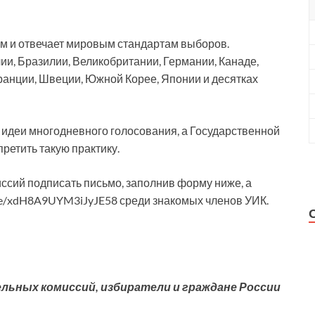
м и отвечает мировым стандартам выборов.
и, Бразилии, Великобритании, Германии, Канаде,
ранции, Швеции, Южной Корее, Японии и десятках
т идеи многодневного голосования, а Государственной
ретить такую практику.
ссий подписать письмо, заполнив форму ниже, а
gle/xdH8A9UYM3iJyJE58 среди знакомых членов УИК.
льных комиссий, избиратели и граждане России