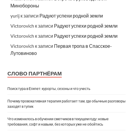
Минобороны
yurij
к записи
Радуют успехи родной земли
Victorovich
к записи
Радуют успехи родной земли
Victorovich
к записи
Радуют успехи родной земли
Victorovich
к записи
Первая тропа в Спасское-
Лутовиново
СЛОВО ПАРТНЁРАМ
Поиск тура в Египет: курорты, сезоны и что учесть
Почему провокативная терапия работает там, где обычные разговоры
заходят в тупик
Что изменилось в обучении сметчиков в текущем году: новые
требования, софт и навыки, без которых уже не обойтись