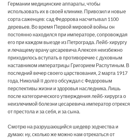
Германии медицинские аппараты, чтобы
использовать их в своей клинике. Привозил и новые
сорта саженцев: сад Федорова насчитывал 1100
деревьев. Во время Первой мировой войны он
постоянно находился при императоре, сопровождая
его при каждом выезде из Петрограда. Лейб-хирургу
и лечащему врачу цесаревича Алексея неизбежно
приходилось вступать в противоречие с духовным
наставником императрицы Григорием Распутиным. В
последний вечер своего царствования, 2 марта 1917
года, Николай II долго обсуждал с Федоровым
перспективы жизни и здоровья наследника. Лишь
после категорического утверждения лейб-хирурга о
неизлечимой болезни цесаревича император отрекся
от престола и за себя, и за сына.
Смотрю на разрушающийся шедевр зодчества и
думаю: ну, сколько же можно нам отрекаться от