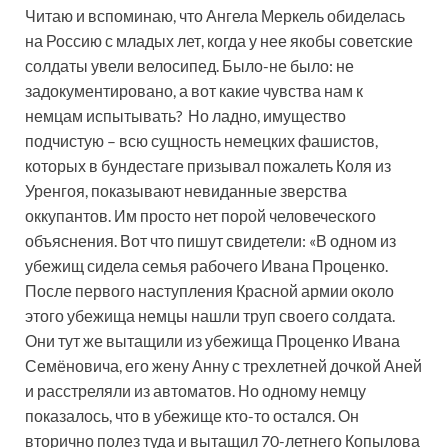
Читаю и вспоминаю, что Ангела Меркель обиделась
на Россию с младых лет, когда у нее якобы советские
солдаты увели велосипед. Было-не было: не
задокументировано, а вот какие чувства нам к
немцам испытывать? Но ладно, имущество
подчистую – всю сущность немецких фашистов,
которых в бундестаге призывал пожалеть Коля из
Уренгоя, показывают невиданные зверства
оккупантов. Им просто нет порой человеческого
объяснения. Вот что пишут свидетели: «В одном из
убежищ сидела семья рабочего Ивана Проценко.
После первого наступления Красной армии около
этого убежища немцы нашли труп своего солдата.
Они тут же вытащили из убежища Проценко Ивана
Семёновича, его жену Анну с трехлетней дочкой Аней
и расстреляли из автоматов. Но одному немцу
показалось, что в убежище кто-то остался. Он
вторично полез туда и вытащил 70-летнего Копылова