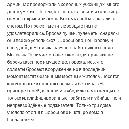
армии нас продержали в холодных убежищах. Много
детей умерло. По тем, кто пытался выйти из убежища,
немцы открывали огонь. Восемь дней мы питались
снегом. Но проклятые гитлеровцы этим не
удовлетворились. Бросая пушки, пулеметы, снаряды
они всё же успели сжечь Воробьево, Гончаровку и
соседний дом отдыха научных работников города
Москвы». Понимаете, советские люди, привыкшие
беречь казенное имущество, поражались, что
солдаты бросают вооружение, но в последний
момент мстят безвинным местным жителям, носятся
как угорелые в поисках соломы и бензина. «На
примере своей деревни мы убедились, что немцы не
только квалифицированные грабители и убийцы, но и
непревзойдённые поджигатели. Только три дома
уцелело от огня в Воробьево и четыре дома в
Гончаровке».