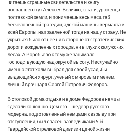
читаешь страшные свидетельства и книгу
воевавшего тут Алексея Величко, кстати, уроженца
полтавской земли, и понимаешь весь масштаб
бесчеловечной трагедии, адской машины вермахта и
всей Европы, направленной тогда на нашу страну. Не
укрыться было от нее ни в стороне от стратегических
дорог и вожделенных городов, ни в глухих калужских
лесах. А Воробьево к тому же занимало
господствующую над округой высоту. Неслучайно
именно этот холм выбрал для своей усадьбы
выдающийся хирург, ученый с мировым именем,
личный врач царя Сергей Петрович Федоров.
В столовой дома отдыха и в доме Федорова немцы
сделали конюшню. Дом его – шедевр русского
модерна, подготовленный немцами к взрыву при
отступлении, был спасен разведчиками 5-й
Гвардейской стрелковой дивизии ценой жизни