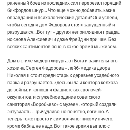
раненный боец из последних сил перерезал горящий
бикфордов шнур… Что еще можно добавить, какие
оправдания и психологические детали? Они успели,
чтобы сегодня дом Федорова стоял запущенный и
разрушался…Вот тут – другая неприглядная правда,
но снова Алексиевич и даже Фрейд ни при чем. Без
всяких сантиментов ясно, в какое время мы живем.
Дом в стиле модерн хирурга от Бога и рачительного
хозяина Сергея Федорова – лейб-медика двора
Николая II стоит среди старых деревьев усадебного
парка и разрушается. Здесь была и контора колхоза
до войны, и конюшня фашистских сволочей-
оккупантов, и служебное здание советского
санатория «Воробьево» с музеем, который создали
энтузиасты. Причудливо, но понятно, логично. А
теперь тоже просто и символично: никому ничего,
кроме бабла, не надо. Вот такое время выпало с