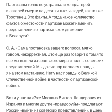
Партизаны точно не устраивали концлагерей
и лагерей смерти на десятки тысяч людей, как тот же
Тростенец. Это факты. А тогда какое количество
фактов о жестокости партизан может изменить
представления о партизанском движении
в Беларуси?
С. А.
«Сама постановка вашего вопроса, мягко
говоря, некорректная. Это еще раз говорит о том, что
все мы вышли из советского мира и полны советских
представлений. Мы до сих пор не знаем правды,
я на этом настаиваю. Нет у нас правды о Великой
Отечественной войне, в частности о партизанской
войне».
Вот и у нас на «Эхе Москвы» Виктор Шендерович из
Израиля и многие другие «правдорубы» предлагают
России «выйти из советских представлений»: в День