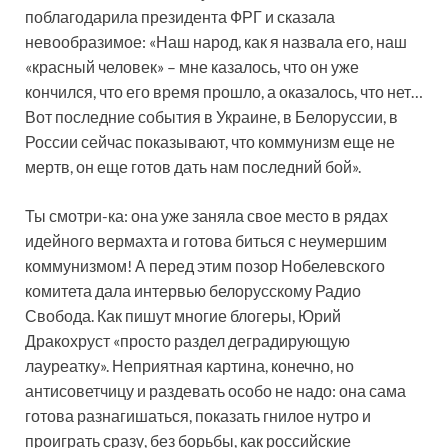
поблагодарила президента ФРГ и сказала
невообразимое: «Наш народ, как я назвала его, наш
«красный человек» – мне казалось, что он уже
кончился, что его время прошло, а оказалось, что нет…
Вот последние события в Украине, в Белоруссии, в
России сейчас показывают, что коммунизм еще не
мертв, он еще готов дать нам последний бой».
Ты смотри-ка: она уже заняла свое место в рядах
идейного вермахта и готова биться с неумершим
коммунизмом! А перед этим позор Нобелевского
комитета дала интервью белорусскому Радио
Свобода. Как пишут многие блогеры, Юрий
Дракохруст «просто раздел деградирующую
лауреатку». Неприятная картина, конечно, но
антисоветчицу и раздевать особо не надо: она сама
готова разнагишаться, показать гнилое нутро и
проиграть сразу, без борьбы, как российские