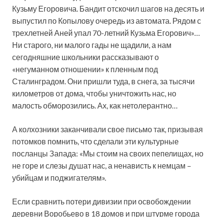
Кузьму Егоровича. Бандит отскочил шагов на десять и
выпустил по Копылову очередь из автомата. Рядом с
трехлетней Аней упал 70-летний Кузьма Егорович»…
Ни старого, ни малого гады не щадили, а нам
сегодняшние школьники рассказывают о
«негуманном отношении» к пленным под
Сталинградом. Они пришли туда, в снега, за тысячи
километров от дома, чтобы уничтожить нас, но
малость обморозились. Ах, как нетолерантно…
А колхозники заканчивали свое письмо так, призывая
потомков помнить, что сделали эти культурные
посланцы Запада: «Мы стоим на своих пепелищах, но
не горе и слезы душат нас, а ненависть к немцам –
убийцам и поджигателям».
Если сравнить потери дивизии при освобождении
деревни Воробьево в 18 домов и при штурме города