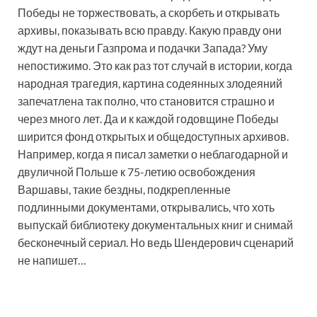
Победы не торжествовать, а скорбеть и открывать
архивы, показывать всю правду. Какую правду они
ждут на деньги Газпрома и подачки Запада? Уму
непостижимо. Это как раз тот случай в истории, когда
народная трагедия, картина содеянных злодеяний
запечатлена так полно, что становится страшно и
через много лет. Да и к каждой годовщине Победы
ширится фонд открытых и общедоступных архивов.
Например, когда я писал заметки о неблагодарной и
двуличной Польше к 75-летию освобождения
Варшавы, такие бездны, подкрепленные
подлинными документами, открывались, что хоть
выпускай библиотеку документальных книг и снимай
бесконечный сериал. Но ведь Шендерович сценарий
не напишет…