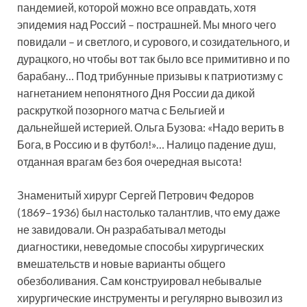
пандемией, которой можно все оправдать, хотя
эпидемия над Россий – пострашней. Мы много чего
повидали – и светлого, и сурового, и созидательного, и
дурацкого, но чтобы вот так было все примитивно и по
барабану… Под трибунные призывы к патриотизму с
нагнетанием непонятного Дня России да дикой
раскруткой позорного матча с Бельгией и
дальнейшей истерией. Ольга Бузова: «Надо верить в
Бога, в Россию и в футбол!»… Налицо падение душ,
отданная врагам без боя очередная высота!
Знаменитый хирург Сергей Петрович Федоров
(1869–1936) был настолько талантлив, что ему даже
не завидовали. Он разрабатывал методы
диагностики, неведомые способы хирургических
вмешательств и новые варианты общего
обезболивания. Сам конструировал небывалые
хирургические инструменты и регулярно вывозил из