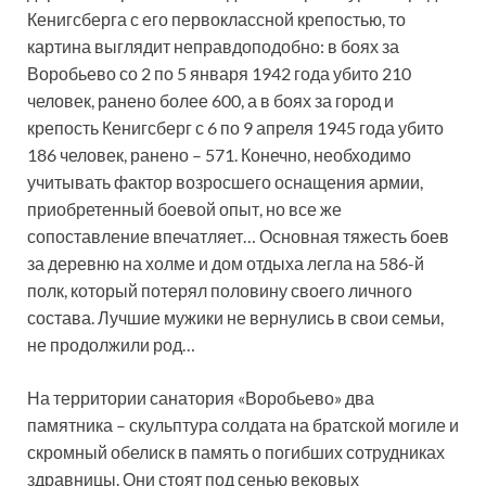
Кенигсберга с его первоклассной крепостью, то
картина выглядит неправдоподобно: в боях за
Воробьево со 2 по 5 января 1942 года убито 210
человек, ранено более 600, а в боях за город и
крепость Кенигсберг с 6 по 9 апреля 1945 года убито
186 человек, ранено – 571. Конечно, необходимо
учитывать фактор возросшего оснащения армии,
приобретенный боевой опыт, но все же
сопоставление впечатляет… Основная тяжесть боев
за деревню на холме и дом отдыха легла на 586-й
полк, который потерял половину своего личного
состава. Лучшие мужики не вернулись в свои семьи,
не продолжили род…
На территории санатория «Воробьево» два
памятника – скульптура солдата на братской могиле и
скромный обелиск в память о погибших сотрудниках
здравницы. Они стоят под сенью вековых