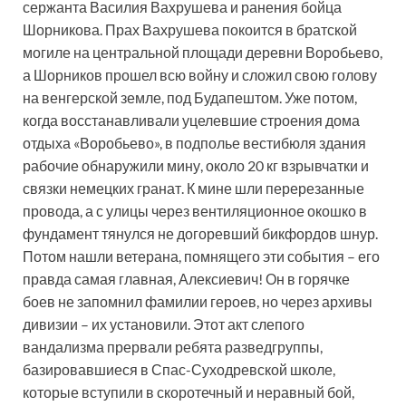
сержанта Василия Вахрушева и ранения бойца
Шорникова. Прах Вахрушева покоится в братской
могиле на центральной площади деревни Воробьево,
а Шорников прошел всю войну и сложил свою голову
на венгерской земле, под Будапештом. Уже потом,
когда восстанавливали уцелевшие строения дома
отдыха «Воробьево», в подполье вестибюля здания
рабочие обнаружили мину, около 20 кг взрывчатки и
связки немецких гранат. К мине шли перерезанные
провода, а с улицы через вентиляционное окошко в
фундамент тянулся не догоревший бикфордов шнур.
Потом нашли ветерана, помнящего эти события – его
правда самая главная, Алексиевич! Он в горячке
боев не запомнил фамилии героев, но через архивы
дивизии – их установили. Этот акт слепого
вандализма прервали ребята разведгруппы,
базировавшиеся в Спас-Суходревской школе,
которые вступили в скоротечный и неравный бой,