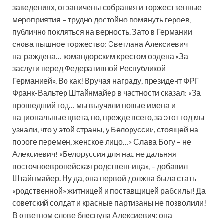
заведениях, ограничены собрания и торжественные
мероприятия – трудно достойно помянуть героев,
публично покляться на верность. Зато в Германии
снова пышное торжество: Светлана Алексиевич
награждена… командорским крестом ордена «За
заслуги перед Федеративной Республикой
Германией». Во как! Вручая награду, президент ФРГ
Франк-Вальтер Штайнмайер в частности сказал: «За
прошедший год… мы выучили новые имена и
национальные цвета, но, прежде всего, за этот год мы
узнали, что у этой страны, у Белоруссии, стоящей на
пороге перемен, женское лицо…» Слава Богу – не
Алексиевич! «Белоруссия для нас не дальняя
восточноевропейская родственница», – добавил
Штайнмайер. Ну да, она первой должна была стать
«родственной» житницей и поставщицей рабсилы! Да
советский солдат и красные партизаны не позволили!
В ответном слове блеснула Алексиевич: она