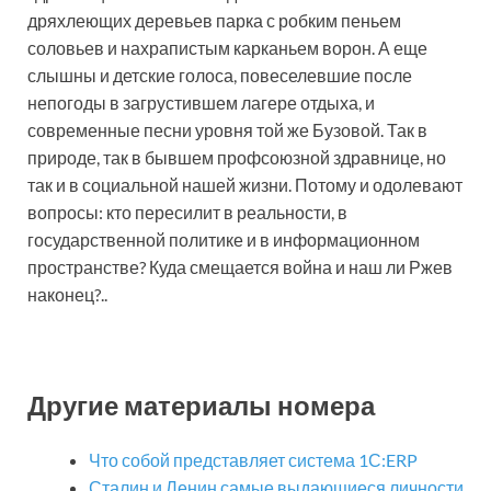
дряхлеющих деревьев парка с робким пеньем
соловьев и нахрапистым карканьем ворон. А еще
слышны и детские голоса, повеселевшие после
непогоды в загрустившем лагере отдыха, и
современные песни уровня той же Бузовой. Так в
природе, так в бывшем профсоюзной здравнице, но
так и в социальной нашей жизни. Потому и одолевают
вопросы: кто пересилит в реальности, в
государственной политике и в информационном
пространстве? Куда смещается война и наш ли Ржев
наконец?..
Другие материалы номера
Что собой представляет система 1С:ERP
Сталин и Ленин самые выдающиеся личности