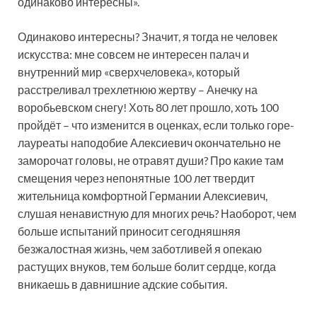
одинаково интересны».
Одинаково интересны? Значит, я тогда не человек
искусства: мне совсем не интересен палач и
внутренний мир «сверхчеловека», который
расстреливал трехлетнюю жертву – Анечку на
воробьевском снегу! Хоть 80 лет прошло, хоть 100
пройдёт – что изменится в оценках, если только горе-
лауреаты наподобие Алексиевич окончательно не
заморочат головы, не отравят души? Про какие там
смещения через непонятные 100 лет твердит
жительница комфортной Германии Алексиевич,
слушая ненавистную для многих речь? Наоборот, чем
больше испытаний приносит сегодняшняя
безжалостная жизнь, чем заботливей я опекаю
растущих внуков, тем больше болит сердце, когда
вникаешь в давнишние адские события.