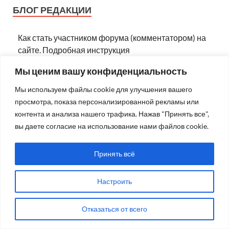
БЛОГ РЕДАКЦИИ
Как стать участником форума (комментатором) на
сайте. Подробная инструкция
Мы ценим вашу конфиденциальность
Требуется ваша помощь!
Мы используем файлы cookie для улучшения вашего
просмотра, показа персонализированной рекламы или
Обновляем сайт
контента и анализа нашего трафика. Нажав "Принять все",
вы даете согласие на использование нами файлов cookie.
Готовимся к переезду
Принять всё
СВЕЖИЕ КОММЕНТАРИИ
Настроить
Ignat
к записи
В России отмечен первый за сезон
Отказаться от всего
случай смерти от укуса гадюки