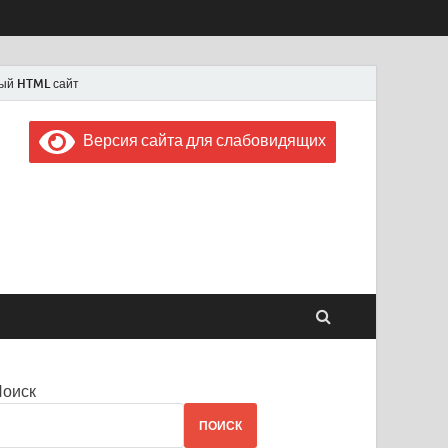
ый HTML сайт
Версия сайта для слабовидящих
 "Советская Россия"
 1956 года
Поиск
ПОИСК