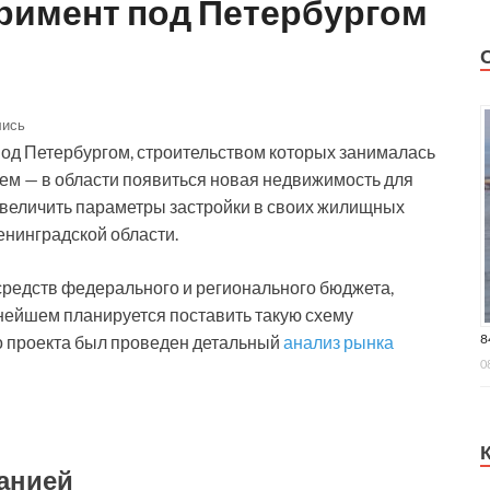
римент под Петербургом
лись
под Петербургом, строительством которых занималась
сем — в области появиться новая недвижимость для
увеличить параметры застройки в своих жилищных
енинградской области.
средств федерального и регионального бюджета,
ьнейшем планируется поставить такую схему
8
го проекта был проведен детальный
анализ рынка
0
анией