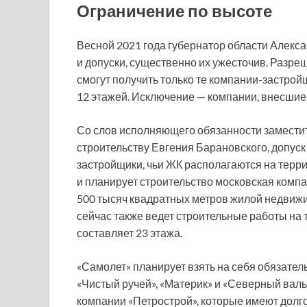
Ограничение по высоте
Весной 2021 года губернатор области Алекс
и допуски, существенно их ужесточив. Разре
смогут получить только те компании-застро
12 этажей. Исключение — компании, внесшие
Со слов исполняющего обязанности замести
строительству Евгения Барановского, допуск
застройщики, чьи ЖК располагаются на терр
и планирует строительство московская компа
500 тысяч квадратных метров жилой недвиж
сейчас также ведет строительные работы на 
составляет 23 этажа.
«Самолет» планирует взять на себя обязател
«Чистый ручей», «Материк» и «Северный вал
компании «Петрострой», которые имеют долг