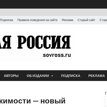
Подписка
Правила поведения на сайте
Реклама
Старый сайт
Стар
Газета
Выпускается с июля
АВТОРЫ
ОБ ИЗДАНИИ
ПОДПИСКА
РЕКЛАМА
жимости — новый