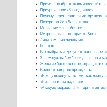
Причины выбрать алюминиевый плин
Приуроченное «благодеяние»
Почему перегревается мотор: возмо
Позерство Ze в Вашингтоне
Молчание = знак боязни
Митрофаныч — ветврач от Бога
Лица заменив личинами…
Коротко
Как выбрать и где купить напольное 
Зачем нужны бомбочки для ванн и как
Женские брюки клеш возвращаются: с
Военные свергли президента
«Я хочу покинуть этот мир как коммун
«Низшая точка падения»
«Атакуем мерзость! Не теряем оптим