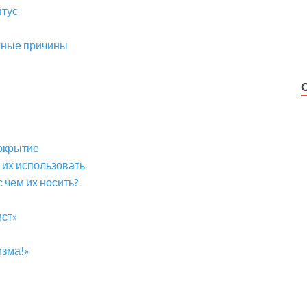
тус
жные причины
покрытие
 их использовать
 чем их носить?
ист»
изма!»