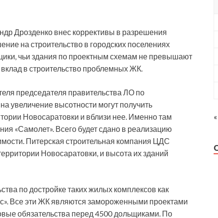
андр Дрозденко внес коррективы в разрешения
шение на строительство в городских поселениях
йщики, чьи здания по проектным схемам не превышают
 вклад в строительство проблемных ЖК.
теля председателя правительства ЛО по
 на увеличение высотности могут получить
итории Новосаратовки и вблизи нее. Именно там
«
ния «Самолет». Всего будет сдано в реализацию
имости. Питерская строительная компания ЦДС
территории Новосаратовки, и высота их зданий
ьства по достройке таких жилых комплексов как
ьс». Все эти ЖК являются замороженными проектами
овые обязательства перед 4500 дольщиками. По