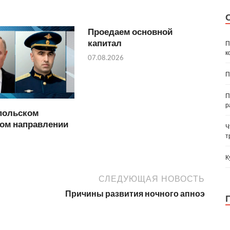
Проедаем основной
капитал
П
к
07.08.2026
П
П
р
польском
ком направлении
Ч
т
К
СЛЕДУЮЩАЯ НОВОСТЬ
Причины развития ночного апноэ