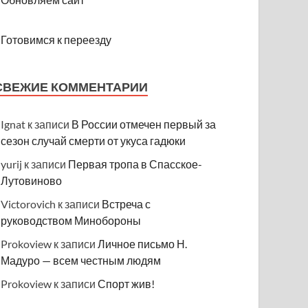
Готовимся к переезду
СВЕЖИЕ КОММЕНТАРИИ
Ignat
к записи
В России отмечен первый за
сезон случай смерти от укуса гадюки
yurij
к записи
Первая тропа в Спасское-
Лутовиново
Victorovich
к записи
Встреча с
руководством Минобороны
Prokoview
к записи
Личное письмо Н.
Мадуро — всем честным людям
Prokoview
к записи
Спорт жив!