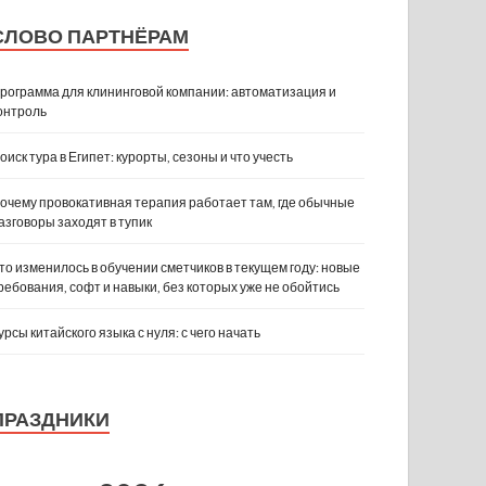
СЛОВО ПАРТНЁРАМ
рограмма для клининговой компании: автоматизация и
онтроль
оиск тура в Египет: курорты, сезоны и что учесть
очему провокативная терапия работает там, где обычные
азговоры заходят в тупик
то изменилось в обучении сметчиков в текущем году: новые
ребования, софт и навыки, без которых уже не обойтись
урсы китайского языка с нуля: с чего начать
ПРАЗДНИКИ