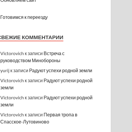
Готовимся к переезду
СВЕЖИЕ КОММЕНТАРИИ
Victorovich
к записи
Встреча с
руководством Минобороны
yurij
к записи
Радуют успехи родной земли
Victorovich
к записи
Радуют успехи родной
земли
Victorovich
к записи
Радуют успехи родной
земли
Victorovich
к записи
Первая тропа в
Спасское-Лутовиново