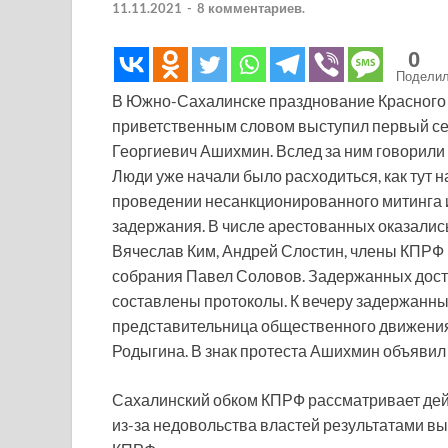
11.11.2021
-
8 комментариев.
0
Подели
В Южно-Сахалинске празднование Красного 
приветственным словом выступил первый се
Георгиевич Ашихмин. Вслед за ним говорили
Люди уже начали было расходиться, как тут 
проведении несанкционированного митинга 
задержания. В числе арестованных оказали
Вячеслав Ким, Андрей Слостин, члены КПРФ 
собрания Павел Соловов. Задержанных доста
составлены протоколы. К вечеру задержанны
представительница общественного движения
Родыгина. В знак протеста Ашихмин объявил 
Сахалинский обком КПРФ рассматривает дей
из-за недовольства властей результатами в