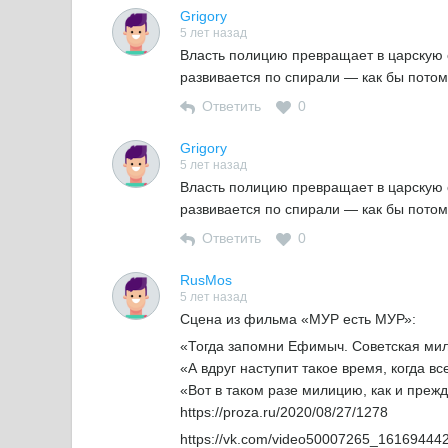
Grigory
5 лет назад
Власть полицию превращает в царскую о
развивается по спирали — как бы пото
Ответить
0
Grigory
5 лет назад
Власть полицию превращает в царскую о
развивается по спирали — как бы пото
Ответить
0
RusMos
5 лет назад
Сцена из фильма «МУР есть МУР»:
«Тогда запомни Ефимыч. Советская мил
«А вдруг наступит такое время, когда вс
«Вот в таком разе милицию, как и преж
https://proza.ru/2020/08/27/1278
https://vk.com/video50007265_16169444