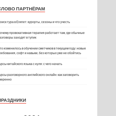
СЛОВО ПАРТНЁРАМ
оиск тура в Египет: курорты, сезоны и что учесть
очему провокативная терапия работает там, где обычные
азговоры заходят в тупик
то изменилось в обучении сметчиков в текущем году: новые
ребования, софт и навыки, без которых уже не обойтись
урсы китайского языка с нуля: с чего начать
урсы разговорного английского онлайн: как заговорить
веренно
ПРАЗДНИКИ