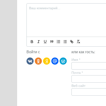
Войти с
или как гость:
Имя
*
Почта
*
Веб-сайт