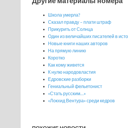
Другие материалы номера
Школа умерла?
Сказал правду – плати штраф
Прикурить от Солнца
Один из величайших писателей в ист
Новые книги наших авторов
На прямую линию
Коротко
Как кому живется
К нулю народовластия
Едровские разборки
Гениальный фельетонист
«Стать русским…»
«Локхид Вентура» среди кедров
ПОХОЖИЕ НОВОСТИ