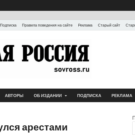
Подписка
Правила поведения на сайте
Реклама
Старый сайт
Стар
Газета
Выпускается с июля
АВТОРЫ
ОБ ИЗДАНИИ
ПОДПИСКА
РЕКЛАМА
улся арестами