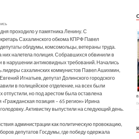
лись
дня проходило у памятника Ленину. С
кретарь Сахалинского обкома КПРФ Павел
 депутаты облдумы, комсомольцы, ветераны труда.
на них налетела полиция. Собравшихся обвинили в
и в нарушении антиковидных требований. Начались
сь лидеры сахалинских коммунистов Павел Ашихмин,
Евгений Игнатьев, депутат Долинского городского
вили в полицейское отделение, на всех были
х отпустили, но под арестом была оставлена
8
 «Гражданская позиция – 65 регион» Ирина
0
голодовку. Активистку выпустили на следующий день.
ствия администрации как политическую провокацию,
ыборов депутатов Госдумы, где победу одержала