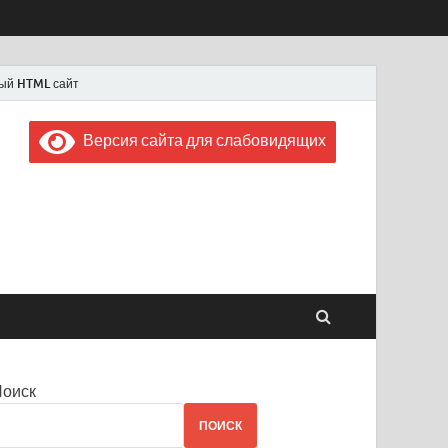
ый HTML сайт
Версия сайта для слабовидящих
 "Советская Россия"
 1956 года
Поиск
ПОИСК