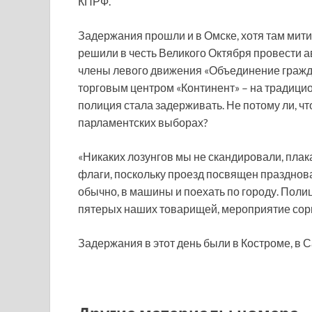
КПРФ.
Задержания прошли и в Омске, хотя там мит
решили в честь Великого Октября провести а
члены левого движения «Объединение гражда
торговым центром «Континент» – на традицио
полиция стала задерживать. Не потому ли, ч
парламентских выборах?
«Никаких лозунгов мы не скандировали, плака
флаги, поскольку проезд посвящен празднова
обычно, в машины и поехать по городу. По
пятерых наших товарищей, мероприятие сорв
Задержания в этот день были в Костроме, в С