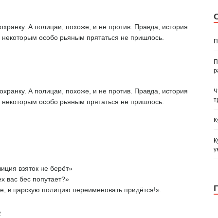
хранку. А полицаи, похоже, и не против. Правда, история
м некоторым особо рьяным прятаться не пришлось.
П
П
р
Ч
хранку. А полицаи, похоже, и не против. Правда, история
т
м некоторым особо рьяным прятаться не пришлось.
К
К
у
иция взяток не берёт»
ех вас бес попутает?»
де, в царскую полицию переименовать придётся!».
2