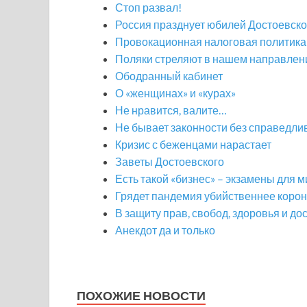
Стоп развал!
Россия празднует юбилей Достоевско
Провокационная налоговая политика
Поляки стреляют в нашем направлен
Ободранный кабинет
О «женщинах» и «курах»
Не нравится, валите…
Не бывает законности без справедли
Кризис с беженцами нарастает
Заветы Достоевского
Есть такой «бизнес» – экзамены для 
Грядет пандемия убийственнее коро
В защиту прав, свобод, здоровья и до
Анекдот да и только
ПОХОЖИЕ НОВОСТИ