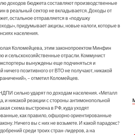
олю доходов бюджета составляют производственные
фин в реальный сектор не вкладывается. Доходы от
джет, остальное отправляется в «подушку
оходы», придумывает акцизы, новые налоги, которые в
енсиях населения.
олая Коломейцева, этим законопроектом Минфин
 и сельскохозяйственные отрасли. Коммунист
 экспортеры вынуждены еще подчиняться и
 ничего позитивного от ВТО не получают, никакой
раничений», – отметил Коломейцев.
 НДПИ сильно ударят по доходам населения. «Металл
ода, и никакой реакции с стороны антимонопольной
кая схема выстроена в РФ, куда уходят
рованные, как правило, офшорно ориентированные
кону. Ничего вы с них не возьмете. И какой парадокс?
обрений среди троих стран-лидеров, а на