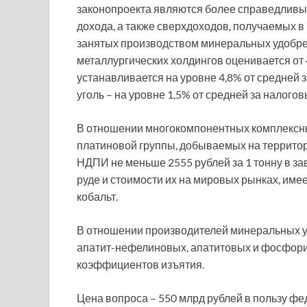
законопроекта являются более справедливы
дохода, а также сверхдоходов, получаемых в 
занятых производством минеральных удобр
металлургических холдингов оценивается от
устанавливается на уровне 4,8% от средней 
уголь – на уровне 1,5% от средней за налого
В отношении многокомпонентных комплексных
платиновой группы, добываемых на территор
НДПИ не меньше 2555 рублей за 1 тонну в з
руде и стоимости их на мировых рынках, имеет
кобальт.
В отношении производителей минеральных у
апатит-нефелиновых, апатитовых и фосфори
коэффициентов изъятия.
Цена вопроса – 550 млрд рублей в пользу фе