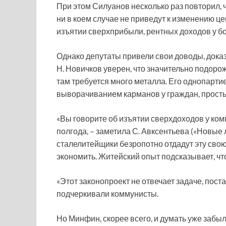
При этом Силуанов несколько раз повторил,
ни в коем случае не приведут к изменению це
изъятии сверхприбыли, рентных доходов у бо
Однако депутаты привели свои доводы, дока
Н. Новичков уверен, что значительно подоро
там требуется много металла. Его однопартие
выворачиванием карманов у граждан, просты
«Вы говорите об изъятии сверхдоходов у ком
полгода, – заметила С. Авксентьева («Новые 
сталелитейщики безропотно отдадут эту свою
экономить. Житейский опыт подсказывает, что
«Этот законопроект не отвечает задаче, пост
подчеркивали коммунисты.
Но Минфин, скорее всего, и думать уже забыл