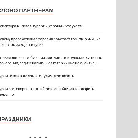
СЛОВО ПАРТНЁРАМ
оиск тура в Египет: курорты, сезоны и что учесть
очему провокативная терапия работает там, где обычные
азговоры заходят в тупик
то изменилось в обучении сметчиков в текущем году: новые
ребования, софт и навыки, без которых уже не обойтись
урсы китайского языка с нуля: с чего начать
урсы разговорного английского онлайн: как заговорить
веренно
ПРАЗДНИКИ