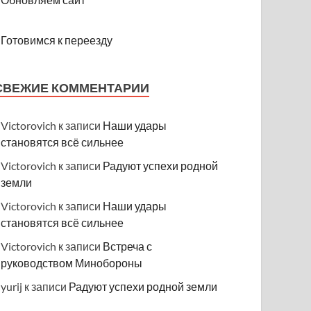
Готовимся к переезду
СВЕЖИЕ КОММЕНТАРИИ
Victorovich
к записи
Наши удары
становятся всё сильнее
Victorovich
к записи
Радуют успехи родной
земли
Victorovich
к записи
Наши удары
становятся всё сильнее
Victorovich
к записи
Встреча с
руководством Минобороны
yurij
к записи
Радуют успехи родной земли