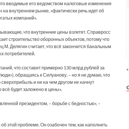
 что вводимые его ведомством налоговые изменения
н на внутреннем рынке, «фактически речь идет об
гатых компаний».
зывающие, что внутренние цены взлетят. Справросс
жает строительство оборонных объектов, потому что
ц М. Делягин считает, что всё закончится банальным
х потребителей.
паний, что составит примерно 130 млрд рублей за
«
люди»), обращаясь к Силуанову, – но я не думаю, что
 сверхприбыль и ни на чем другом не начнут
 всё будет заложено в цены».
авленной президентом, – борьбе с бедностью», –
 об этой проблеме. Он озабочен тем, как наполнить