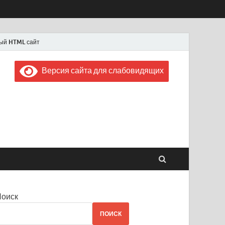
ый HTML сайт
Версия сайта для слабовидящих
 "Советская Россия"
 1956 года
Поиск
ПОИСК