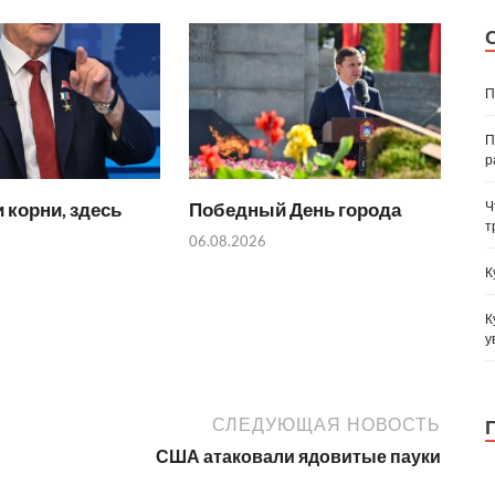
П
П
р
Ч
 корни, здесь
Победный День города
т
06.08.2026
К
К
у
СЛЕДУЮЩАЯ НОВОСТЬ
США атаковали ядовитые пауки