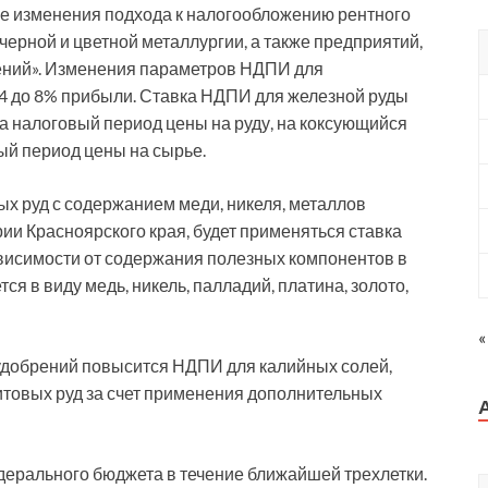
е изменения подхода к налогообложению рентного
черной и цветной металлургии, а также предприятий,
ений». Изменения параметров НДПИ для
 4 до 8% прибыли. Ставка НДПИ для железной руды
за налоговый период цены на руду, на коксующийся
вый период цены на сырье.
 руд с содержанием меди, никеля, металлов
ии Красноярского края, будет применяться ставка
ависимости от содержания полезных компонентов в
ся в виду медь, никель, палладий, платина, золото,
«
добрений повысится НДПИ для калийных солей,
товых руд за счет применения дополнительных
дерального бюджета в течение ближайшей трехлетки.