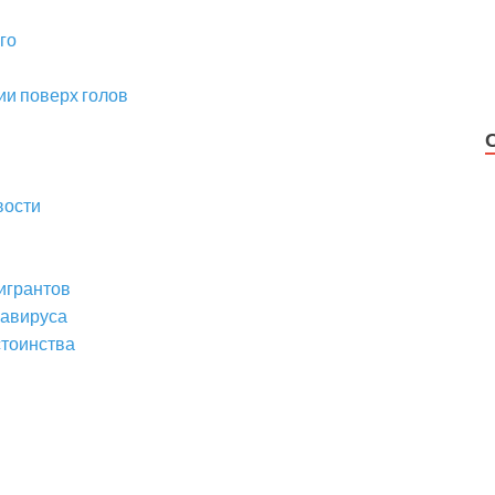
го
ии поверх голов
вости
мигрантов
навируса
стоинства