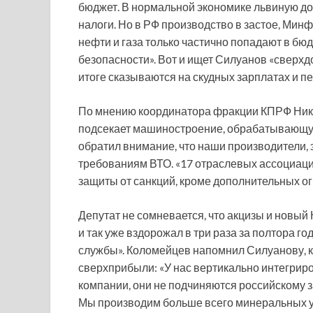
бюджет. В нормальной экономике львиную д
налоги. Но в РФ производство в застое, Мин
нефти и газа только частично попадают в бю
безопасности». Вот и ищет Силуанов «сверхд
итоге сказываются на скудных зарплатах и п
По мнению координатора фракции КПРФ Ник
подсекает машиностроение, обрабатывающую
обратил внимание, что наши производители,
требованиям ВТО. «17 отраслевых ассоциаций
защиты от санкций, кроме дополнительных ог
Депутат не сомневается, что акцизы и новый
и так уже вздорожал в три раза за полтора г
службы». Коломейцев напомнил Силуанову, ка
сверхприбыли: «У нас вертикально интегри
компании, они не подчиняются российскому за
Мы производим больше всего минеральных уд