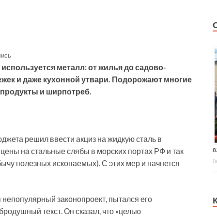
лись
е используется металл: от жилья до садово-
лежек и даже кухонной утвари. Подорожают многие
на продукты и ширпотреб.
джета решил ввести акциз на жидкую сталь в
8
цены на стальные слябы в морских портах РФ и так
0
чу полезных ископаемых). С этих мер и начнется
 непопулярный законопроект, пытался его
родушный текст. Он сказал, что «целью