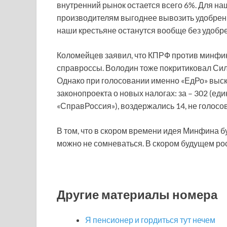
внутренний рынок остается всего 6%. Для на
производителям выгоднее вывозить удобрения
наши крестьяне останутся вообще без удобре
Коломейцев заявил, что КПРФ против минфин
справроссы. Володин тоже покритиковал Сил
Однако при голосовании именно «ЕдРо» выск
законопроекта о новых налогах: за – 302 (еди
«СправРоссия»), воздержались 14, не голосов
В том, что в скором времени идея Минфина 
можно не сомневаться. В скором будущем рос
Другие материалы номера
Я пенсионер и гордиться тут нечем