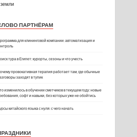
земли
СЛОВО ПАРТНЁРАМ
рограмма для клининговой компании: автоматизация и
онтроль
оиск тура в Египет: курорты, сезоны и что учесть
очему провокативная терапия работает там, где обычные
азговоры заходят в тупик
то изменилось в обучении сметчиков в текущем году: новые
ребования, софт и навыки, без которых уже не обойтись
урсы китайского языка с нуля: с чего начать
ПРАЗДНИКИ