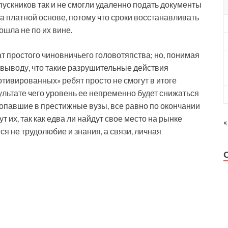
пускников так и не смогли удаленно подать документы
а платной основе, потому что сроки восстанавливать
зошла не по их вине.
тат простого чиновничьего головотяпства; но, понимая
 выводу, что такие разрушительные действия
тивированных» ребят просто не смогут в итоге
ультате чего уровень ее непременно будет снижаться
 попавшие в престижные вузы, все равно по окончании
 их, так как едва ли найдут свое место на рынке
«
ся не трудолюбие и знания, а связи, личная