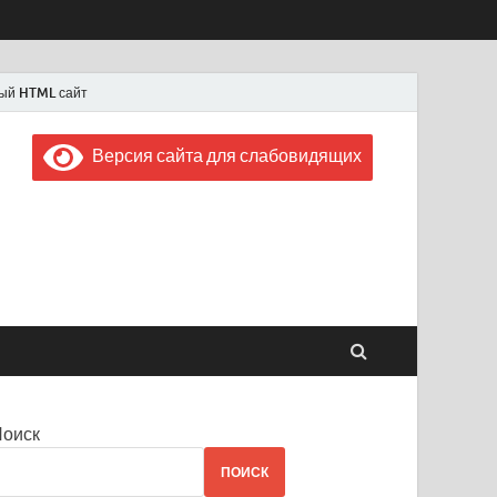
ый HTML сайт
Версия сайта для слабовидящих
 "Советская Россия"
 1956 года
Поиск
ПОИСК