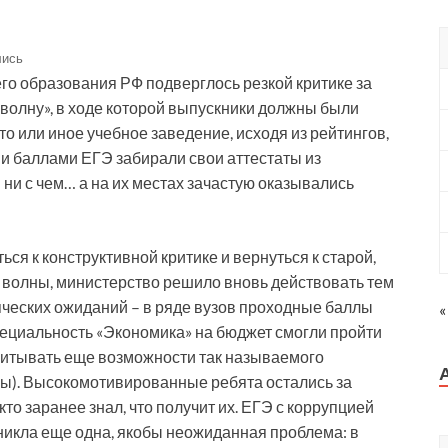
лись
го образования РФ подверглось резкой критике за
волну», в ходе которой выпускники должны были
 то или иное учебное заведение, исходя из рейтингов,
ими баллами ЕГЭ забирали свои аттестаты из
я ни с чем… а на их местах зачастую оказывались
ься к конструктивной критике и вернуться к старой,
 волны, министерство решило вновь действовать тем
яческих ожиданий – в ряде вузов проходные баллы
«
пециальность «Экономика» на бюджет смогли пройти
учитывать еще возможности так называемого
ы). Высокомотивированные ребята остались за
кто заранее знал, что получит их. ЕГЭ с коррупцией
озникла еще одна, якобы неожиданная проблема: в