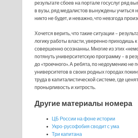
результате сбоев на портале госуслуг ряд вы
в вузы, ряд медалистов вынуждены учиться н
никто не будет, и неважно, что невзгода прои
Хочется верить, что такие ситуации – резуль
логику работы власти, уверенно приходишь к
совершенно осознанны. Многие из этих «немо
потянуть университетскую программу – в рез
до «троечного». А ребята, по недоумению не
университетов в своих родных городах покинут
труда в капиталистической системе, где ценят
пронырливость и хитрость.
Другие материалы номера
ЦБ России на фоне истории
Укро-русофобия сводит с ума
Три капитана