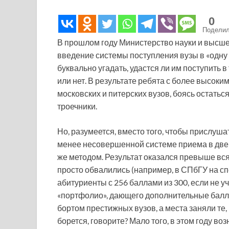
0
Подели
В прошлом году Министерство науки и высше
введение системы поступления вузы в «одну 
буквально угадать, удастся ли им поступить в
или нет. В результате ребята с более высок
московских и питерских вузов, боясь остатьс
троечники.
Но, разумеется, вместо того, чтобы прислушат
менее несовершенной системе приема в две
же методом. Результат оказался превыше вс
просто обвалились (например, в СПбГУ на с
абитуриенты с 256 баллами из 300, если не 
«портфолио», дающего дополнительные балл
бортом престижных вузов, а места заняли те, 
борется, говорите? Мало того, в этом году в