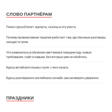
СЛОВО ПАРТНЁРАМ
Поиск тура в Египет: курорты, сезоны и что учесть
Почему провокативная терапия работает там, где обычные разговоры
заходят в тупик
Что изменилось в обучении сметчиков в текущем году: новые
требования, софт и навыки, без которых уже не обойтись
Курсы китайского языка с нуля: с чего начать
Курсы разговорного английского онлайн: как заговорить уверенно
ПРАЗДНИКИ