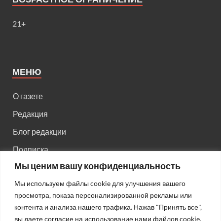
21+
МЕНЮ
О газете
Редакция
Блог редакции
Подписка
Мы ценим вашу конфиденциальность
Правила поведения на сайте
Мы используем файлы cookie для улучшения вашего
Реклама
просмотра, показа персонализированной рекламы или
Старый сайт
контента и анализа нашего трафика. Нажав "Принять все",
вы даете согласие на использование нами файлов cookie.
Старый HTML сайт