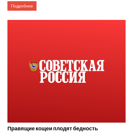
Подробнее
Правящие кощеи плодят бедность