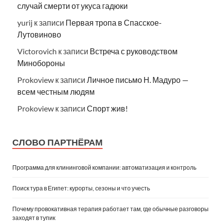
случай смерти от укуса гадюки
yurij
к записи
Первая тропа в Спасское-
Лутовиново
Victorovich
к записи
Встреча с руководством
Минобороны
Prokoview
к записи
Личное письмо Н. Мадуро —
всем честным людям
Prokoview
к записи
Спорт жив!
СЛОВО ПАРТНЁРАМ
Программа для клининговой компании: автоматизация и контроль
Поиск тура в Египет: курорты, сезоны и что учесть
Почему провокативная терапия работает там, где обычные разговоры
заходят в тупик