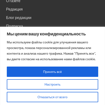
О газете
Редакция
Блог редакции
Подписка
Мы ценим вашу конфиденциальность
Правила поведения на сайте
Мы используем файлы cookie для улучшения вашего
Реклама
просмотра, показа персонализированной рекламы или
Старый сайт
контента и анализа нашего трафика. Нажав "Принять все",
вы даете согласие на использование нами файлов cookie.
Старый HTML сайт
Принять всё
Настроить
Авторсие права: © 2026
Газета "Советская Россия"
.
Отказаться от всего
Работает на Wordpress