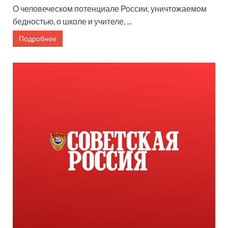
О человеческом потенциале России, уничтожаемом
бедностью, о школе и учителе, ...
Подробнее