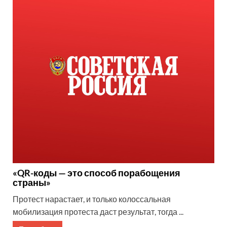
«QR-коды — это способ порабощения
страны»
Протест нарастает, и только колоссальная
мобилизация протеста даст результат, тогда ...