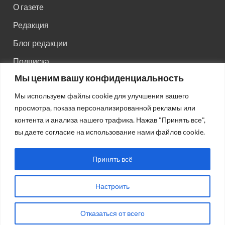
О газете
Редакция
Блог редакции
Подписка
Мы ценим вашу конфиденциальность
Правила поведения на сайте
Мы используем файлы cookie для улучшения вашего
Реклама
просмотра, показа персонализированной рекламы или
Старый сайт
контента и анализа нашего трафика. Нажав "Принять все",
вы даете согласие на использование нами файлов cookie.
Старый HTML сайт
Принять всё
Настроить
Авторсие права: © 2026
Газета "Советская Россия"
.
Отказаться от всего
Работает на Wordpress