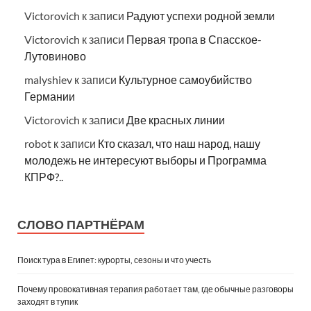
Victorovich
к записи
Радуют успехи родной земли
Victorovich
к записи
Первая тропа в Спасское-
Лутовиново
malyshiev
к записи
Культурное самоубийство
Германии
Victorovich
к записи
Две красных линии
robot
к записи
Кто сказал, что наш народ, нашу
молодежь не интересуют выборы и Программа
КПРФ?..
СЛОВО ПАРТНЁРАМ
Поиск тура в Египет: курорты, сезоны и что учесть
Почему провокативная терапия работает там, где обычные разговоры
заходят в тупик