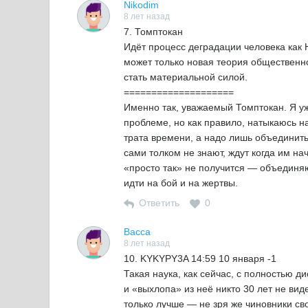
Nikodim
8 лет назад
7. Томптокан
Идёт процесс деградации человека как H
может только новая теория общественно
стать материальной силой.
====================
Именно так, уважаемый Томптокан. Я уж
проблеме, но как правило, натыкаюсь н
трата времени, а надо лишь объединить
сами толком не знают, ждут когда им на
«просто так» не получится — объединяю
идти на бой и на жертвы.
Ответить
0
Васса
8 лет назад
10. KYKYPY3A 14:59 10 января -1
Такая наука, как сейчас, с полностью
и «выхлопа» из неё никто 30 лет не вид
только лучше — не зря же чиновники сво