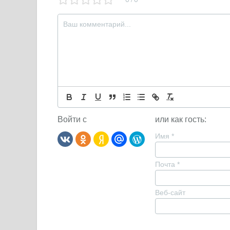
/
Войти с
или как гость:
Имя
*
Почта
*
Веб-сайт