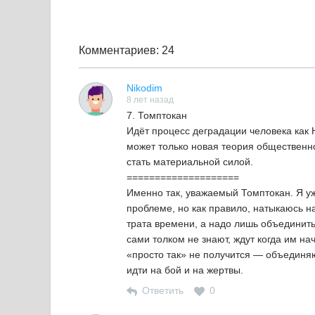
Комментариев: 24
Nikodim
8 лет назад
7. Томптокан
Идёт процесс деградации человека как H
может только новая теория общественно
стать материальной силой.
====================
Именно так, уважаемый Томптокан. Я уж
проблеме, но как правило, натыкаюсь н
трата времени, а надо лишь объединить
сами толком не знают, ждут когда им на
«просто так» не получится — объединяю
идти на бой и на жертвы.
Ответить
0