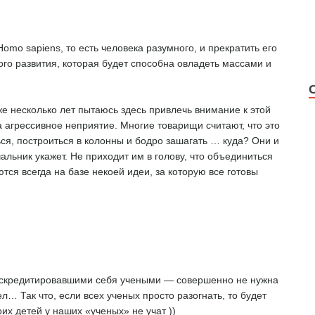
omo sapiens, то есть человека разумного, и прекратить его
го развития, которая будет способна овладеть массами и
е несколько лет пытаюсь здесь привлечь внимание к этой
а агрессивное неприятие. Многие товарищи считают, что это
ся, построиться в колонны и бодро зашагать … куда? Они и
чальник укажет. Не приходит им в голову, что объединиться
тся всегда на базе некоей идеи, за которую все готовы
 дискредитировавшими себя учеными — совершенно не нужна
ел… Так что, если всех ученых просто разогнать, то будет
их детей у наших «ученых» не учат ))