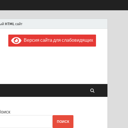
ый HTML сайт
Версия сайта для слабовидящих
 "Советская Россия"
 1956 года
Поиск
ПОИСК