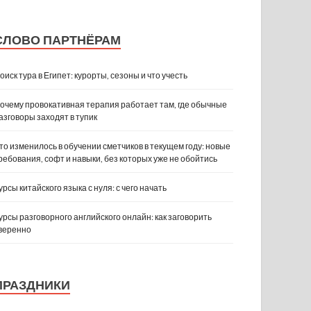
СЛОВО ПАРТНЁРАМ
оиск тура в Египет: курорты, сезоны и что учесть
очему провокативная терапия работает там, где обычные
азговоры заходят в тупик
то изменилось в обучении сметчиков в текущем году: новые
ребования, софт и навыки, без которых уже не обойтись
урсы китайского языка с нуля: с чего начать
урсы разговорного английского онлайн: как заговорить
веренно
ПРАЗДНИКИ