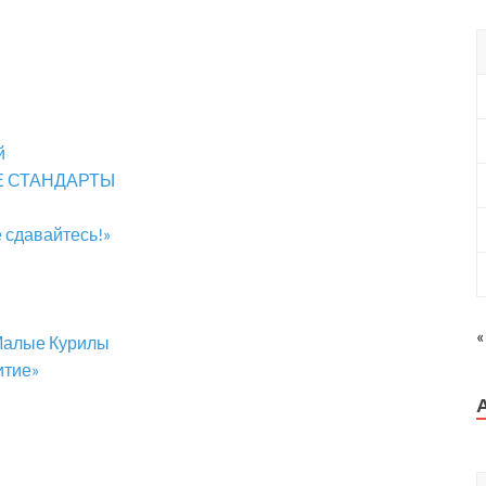
й
Е СТАНДАРТЫ
 сдавайтесь!»
«
Малые Курилы
итие»