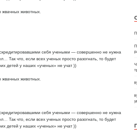
 жвачных животных.
П
П
р
 дискредитировавшими себя учеными — совершенно не нужна
ел… Так что, если всех ученых просто разогнать, то будет
Ч
их детей у наших «ученых» не учат ))
т
 жвачных животных.
К
К
у
 дискредитировавшими себя учеными — совершенно не нужна
ел… Так что, если всех ученых просто разогнать, то будет
их детей у наших «ученых» не учат ))