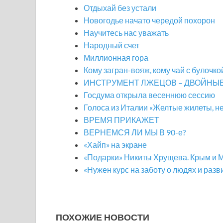
Отдыхай без устали
Новогодье начато чередой похорон
Научитесь нас уважать
Народный счет
Миллионная гора
Кому загран-вояж, кому чай с булочко
ИНСТРУМЕНТ ЛЖЕЦОВ – ДВОЙНЫ
Госдума открыла весеннюю сессию
Голоса из Италии «Желтые жилеты, не
ВРЕМЯ ПРИКАЖЕТ
ВЕРНЕМСЯ ЛИ МЫ В 90-е?
«Хайп» на экране
«Подарки» Никиты Хрущева. Крым и 
«Нужен курс на заботу о людях и разв
ПОХОЖИЕ НОВОСТИ