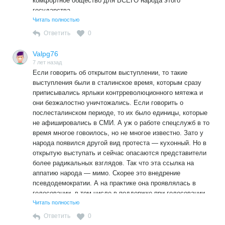
комфортное общество для ВСЕГО народа этого
государства.
«Дворяне» же, которых Вы почему-то выделили,
Читать полностью
являются представителями господствующего
Ответить
0
эксплуататорского класса, и, поэтому,в государстве, где
имеются классы — антагонисты, все ветви власти служат
Valpg76
господствующему , то-есть — эксплуататорскому
7 лет назад
классу.Вот и весь секрет.
Если говорить об открытом выступлении, то такие
выступления были в сталинское время, которым сразу
приписывались ярлыки контрреволюционного мятежа и
они безжалостно уничтожались. Если говорить о
послесталинском периоде, то их было единицы, которые
не афишировались в СМИ. А уж о работе спецслужб в то
время многое говоилось, но не многое известно. Зато у
народа появился другой вид протеста — кухонный. Но в
открытую выступать и сейчас опасаются представители
более радикальных взглядов. Так что эта ссылка на
аппатию народа — мимо. Скорее это внедрение
псевдодемократии. А на практике она проявлялась в
голосовании, в том числе в поддержке при голосовании.
Правда надо сказать, что даже такой протест было
Читать полностью
выявить тяжело, так как на выборах голосование
Ответить
0
доходило до нереальных цифр в 95-99 процентов, что и