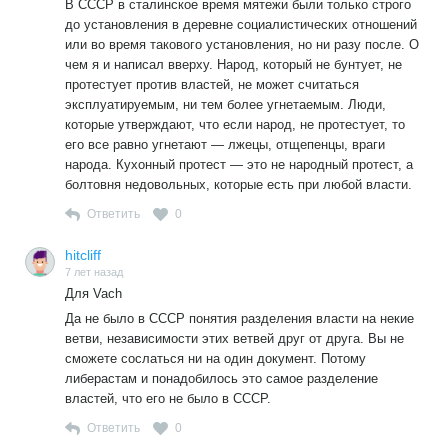
В СССР в сталинское время мятежи были только строго
минусов .На официальную информацию,в которой нет ни
до установления в деревне социалистических отношений
одной моей буквы,точки или запятой,выходит
или во время такового установления, но ни разу после. О
прикормленные властью ,против тех,кто их кормит.Пора
чем я и написал вверху. Народ, который не бунтует, не
их хозяевам их депремировать ,за брак в работе и
протестует против властей, не может считаться
послать на курсы переподготовки ,потому что сегодня они
эксплуатируемым, ни тем более угнетаемым. Люди,
профнепригодны.
которые утверждают, что если народ, не протестует, то
его все равно угнетают — лжецы, отщепенцы, враги
народа. Кухонный протест — это не народный протест, а
болтовня недовольных, которые есть при любой власти.
Ответить
0
hitcliff
7 лет назад
Для Vach
Да не было в СССР понятия разделения власти на некие
ветви, независимости этих ветвей друг от друга. Вы не
сможете сослаться ни на один документ. Потому
либерастам и понадобилось это самое разделение
властей, что его не было в СССР.
Ответить
0