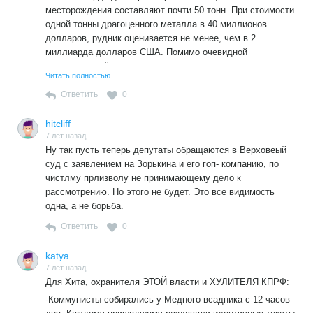
месторождения составляют почти 50 тонн. При стоимости
одной тонны драгоценного металла в 40 миллионов
долларов, рудник оценивается не менее, чем в 2
миллиарда долларов США. Помимо очевидной
экономической невыгодности сделки, согласно договору,
Читать полностью
половину всего рабочего персонала на предприятии будут
составлять китайцы.
Ответить
0
hitcliff
7 лет назад
Ну так пусть теперь депутаты обращаются в Верховеый
суд с заявлением на Зорькина и его гоп- компанию, по
чистлму прлизволу не принимающему дело к
рассмотрению. Но этого не будет. Это все видимость
одна, а не борьба.
Ответить
0
katya
7 лет назад
Для Хита, охранителя ЭТОЙ власти и ХУЛИТЕЛЯ КПРФ:
-Коммунисты собирались у Медного всадника с 12 часов