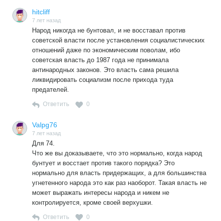
вскрылось позже в отделившихся республиках.
hitcliff
7 лет назад
Народ никогда не бунтовал, и не восставал против
советской власти после установления социалистических
отношений даже по экономическим поволам, ибо
советская власть до 1987 года не принимала
антинародных законов. Это власть сама решила
ликвидировать социализм после прихода туда
предателей.
Ответить
0
Valpg76
7 лет назад
Для 74.
Что же вы доказываете, что это нормально, когда народ
бунтует и восстает против такого порядка? Это
нормально для власть придержащих, а для большинства
угнетенного народа это как раз наоборот. Такая власть не
может выражать интересы народа и никем не
контролируется, кроме своей верхушки.
Ответить
0