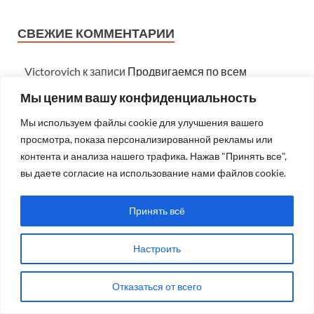
СВЕЖИЕ КОММЕНТАРИИ
Victorovich
к записи
Продвигаемся по всем
направлениям
Мы ценим вашу конфиденциальность
yurij
к записи
Мое «пещерное сознание»
Мы используем файлы cookie для улучшения вашего
Victorovich
к записи
Проедаем основной капитал
просмотра, показа персонализированной рекламы или
контента и анализа нашего трафика. Нажав "Принять все",
yurij
к записи
Неопровержим в своей правде
вы даете согласие на использование нами файлов cookie.
robot
к записи
Калейдоскоп
Принять всё
СЛОВО ПАРТНЁРАМ
Настроить
Программа для клининговой компании: автоматизация и контроль
Отказаться от всего
Поиск тура в Египет: курорты, сезоны и что учесть