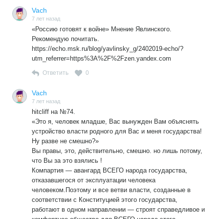
Vach
7 лет назад
«Россию готовят к войне» Мнение Явлинского.
Рекомендую почитать.
https://echo.msk.ru/blog/yavlinsky_g/2402019-echo/?
utm_referrer=https%3A%2F%2Fzen.yandex.com
Ответить
0
Vach
7 лет назад
hitcliff на №74.
«Это я, человек младше, Вас вынужден Вам объяснять
устройство власти родного для Вас и меня государства!
Ну разве не смешно?»
Вы правы, это, действительно, смешно. но лишь потому,
что Вы за это взялись !
Компартия — авангард ВСЕГО народа государства,
отказавшегося от эксплуатации человека
человеком.Поэтому и все ветви власти, созданные в
соответствии с Конституцией этого государства,
работают в одном направлении — строят справедливое и