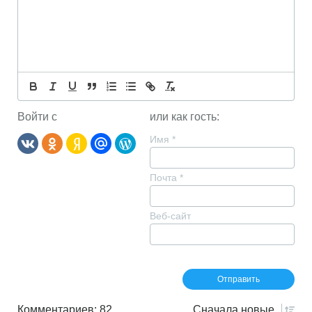
Войти с
или как гость:
Имя
*
Почта
*
Веб-сайт
Комментариев: 82
Сначала
новые