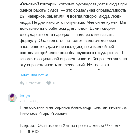
-Основной критерий, которым руководствуются люди при
друга — это чисто буржуазные поняти я, и не надо
оценке работы судов, — это социальная справедливость.
прелставлять дело так, что де и при социализме ветви
Вы, наверное, заметили, я всегда говорю: люди, люди,
власти были, да работали на благо народа, а не буржуев.
люди. Не для какого-то популизма. Мне он не нужен. Мы
Не может бурдуазное устройство государсивенной власти
действительно работаем для людей. Если говорим
работать на благо народа. Оно так и устроено, чтоб
«государство для народа» — надо реализовывать
ьуржуазные группировки могли легально конкурировать
формулу. Она является не только залогом доверия
друг с другом как в политике, так и в экономике. Никакого
населения к судам и правосудию, но и важнейшей
елинства не предполагается изначально.
составляющей идеологии белорусского государства. Я
говорю о социальной справедливости. Запрос сегодня на
эту справедливость колоссальный. Не только в
славянских государствах. Во всем мире. Возьмите
Читать полностью
Францию. «Желтые жилеты». «Справедливость»
начертано на их знаменах. Граждане должны быть
Ответить
0
уверены, что в суде найдут защиту своих прав и
законных интересов. Это значит, их проблему услышат,
katya
вникнут в жизненную ситуацию. Примут
7 лет назад
Я не союзник и не Баринов Александр Константинович, а
аргументированное и взвешенное решение. И очень
Николаев Игорь Игоревич.
важно, чтобы человеку было понятно, почему суд вынес
——
именно такое решение. Люди, пришедшие в суд, должны
Надо же! Оказывается Хит не проект,а живой??? чел?
верить в его способность установить истину. Тогда им не
НЕ ВЕРЮ!
придется в поиске правды обращаться к Президенту.