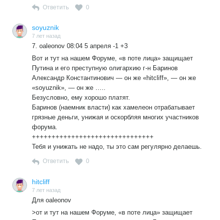
Александр Лукашенко подчеркнул, что судьям надлежит
Ответить
0
быть свободными при принятии решений:
— Не бояться прокуроров. Не зависеть от мнения
soyuznik
7 лет назад
следователей. Не оглядываться на местную и прочие
7. oaleonov 08:04 5 апреля -1 +3
власти. Руководствоваться только законом.
Вот и тут на нашем Форуме, «в поте лица» защищает
Путина и его преступную олигархию г-н Баринов
Александр Константинович — он же «hitcliff», — он же
«soyuznik», — он же …..
Безусловно, ему хорошо платят.
Баринов (наемник власти) как хамелеон отрабатывает
грязные деньги, унижая и оскорбляя многих участников
форума.
+++++++++++++++++++++++++++++++
Тебя и унижать не надо, ты это сам регулярно делаешь.
Ответить
0
hitcliff
7 лет назад
Для oaleonov
>от и тут на нашем Форуме, «в поте лица» защищает