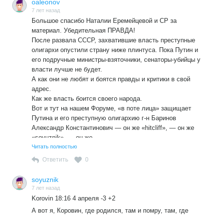
oaleonov
7 лет назад
Большое спасибо Наталии Еремейцевой и СР за
материал. Убедительная ПРАВДА!
После развала СССР, захватившие власть преступные
олигархи опустили страну ниже плинтуса. Пока Путин и
его подручные министры-взяточники, сенаторы-убийцы у
власти лучше не будет.
А как они не любят и боятся правды и критики в свой
адрес.
Как же власть боится своего народа.
Вот и тут на нашем Форуме, «в поте лица» защищает
Путина и его преступную олигархию г-н Баринов
Александр Константинович — он же «hitcliff», — он же
«soyuznik», — он же …..
Безусловно, ему хорошо платят.
Читать полностью
Баринов (наемник власти) как хамелеон отрабатывает
Ответить
0
грязные деньги, унижая и оскорбляя многих участников
форума.
soyuznik
7 лет назад
Korovin 18:16 4 апреля -3 +2
А вот я, Коровин, где родился, там и помру, там, где