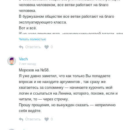
человека человеком, все ветви работают на благо
человека.
В буржуазном обществе все ветви работают на благо
эксплуатирующего класса.
Вот и всё.
И не надо придумывать «конкуренцию»ветвей власти, или
приплетать сюда многопартийность.
Читать полностью
Ответить
0
Vach
7 лет назад
Морозов на №58.
Я уже давно заметил, что как только Вы попадаете
впросак и не находите аргументов , так сразу же
хватаетесь за соломинку — начинаете курочить мой
логин и ссылаться на Ленина, которого, похоже, если и
читали, то — через строчку.
Прошу прощения, но вынужден сказать — неприлично
себя ведёте.
Ответить
0