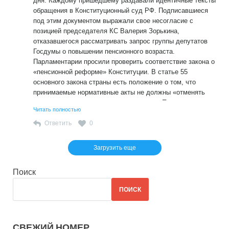
дня. Каждому пришедшему раздавали идентичные тексты
обращения в Конституционный суд РФ. Подписавшиеся
под этим документом выражали свое несогласие с
позицией председателя КС Валерия Зорькина,
отказавшегося рассматривать запрос группы депутатов
Госдумы о повышении пенсионного возраста.
Парламентарии просили проверить соответствие закона о
«пенсионной реформе» Конституции. В статье 55
основного закона страны есть положение о том, что
принимаемые нормативные акты не должны «отменять
или умалять права и свободы» граждан. Повышение
Читать полностью
пенсионного возраста, против которого, согласно
соцопросам, выступало подавляющее большинство
Ответить
0
россиян, нарушило этот пункт, посчитали депутаты.
Однако КС решил иначе и постановил, что повышение
Загрузить еще
возраста выхода на пенсию – прерогатива
законодательной власти и нечего тут проверять.
Поиск
ПОИСК
СВЕЖИЙ НОМЕР