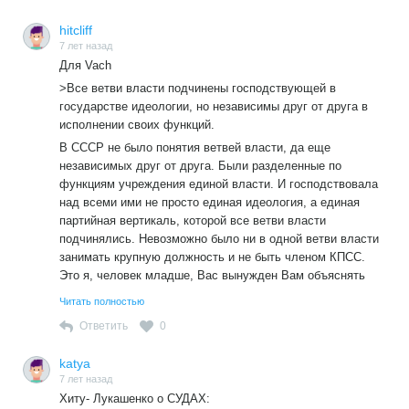
hitcliff
7 лет назад
Для Vach
>Все ветви власти подчинены господствующей в
государстве идеологии, но независимы друг от друга в
исполнении своих функций.
В СССР не было понятия ветвей власти, да еще
независимых друг от друга. Были разделенные по
функциям учреждения единой власти. И господствовала
над всеми ими не просто единая идеология, а единая
партийная вертикаль, которой все ветви власти
подчинялись. Невозможно было ни в одной ветви власти
занимать крупную должность и не быть членом КПСС.
Это я, человек младше, Вас вынужден Вам объяснять
устройство власти родного для Вас и меня государства!
Читать полностью
Ну разве не смешно? Какя тут могла быть независимость
Ответить
0
«ветвей власти» друг от друга, коли они подчинялись все
единой партийной вертикали,а? Аналогично власть была
katya
устроена и в Российской империи, где вместо партии
7 лет назад
было дворянство.
Хиту- Лукашенко о СУДАХ:
Само понятие ветвей власти и их независимость друг от