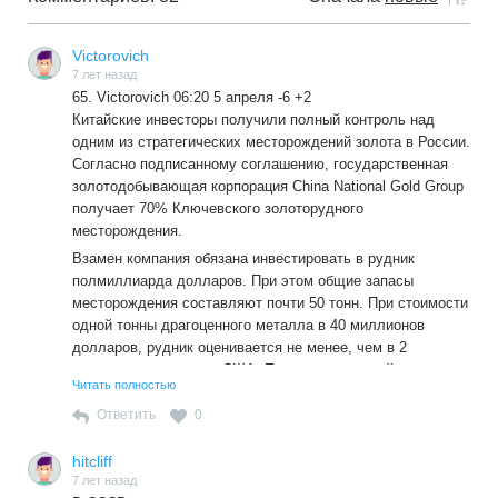
Victorovich
7 лет назад
65. Victorovich 06:20 5 апреля -6 +2
Китайские инвесторы получили полный контроль над
одним из стратегических месторождений золота в России.
Согласно подписанному соглашению, государственная
золотодобывающая корпорация China National Gold Group
получает 70% Ключевского золоторудного
месторождения.
Взамен компания обязана инвестировать в рудник
полмиллиарда долларов. При этом общие запасы
месторождения составляют почти 50 тонн. При стоимости
одной тонны драгоценного металла в 40 миллионов
долларов, рудник оценивается не менее, чем в 2
миллиарда долларов США. Помимо очевидной
Читать полностью
экономической невыгодности сделки, согласно договору,
половину всего рабочего персонала на предприятии будут
Ответить
0
составлять китайцы.
hitcliff
Вот сколько недовольных властью Путина
7 лет назад
,Медведева,Матвиенко,Володина,поставили шесть