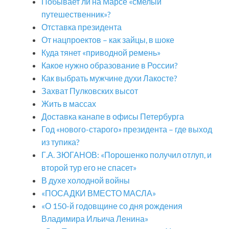
Побывает ли на Марсе «смелый
путешественник»?
Отставка президента
От нацпроектов – как зайцы, в шоке
Куда тянет «приводной ремень»
Какое нужно образование в России?
Как выбрать мужчине духи Лакосте?
Захват Пулковских высот
Жить в массах
Доставка канапе в офисы Петербурга
Год «нового-старого» президента – где выход
из тупика?
Г.А. ЗЮГАНОВ: «Порошенко получил отлуп, и
второй тур его не спасет»
В духе холодной войны
«ПОСАДКИ ВМЕСТО МАСЛА»
«О 150-й годовщине со дня рождения
Владимира Ильича Ленина»