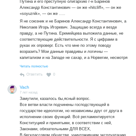
Путина и его преступную олигархию г-н Баринов
Александр Константинович — он же «hitcliff», — он же
«soyuznik», — он же …..
Я не союзник и не Баринов Александр Константинович, а
Николаев Игорь Игоревич. Защищаю всегда и везде
правду, а не Путина. Еремейцева выложила данные, не
соответствующие действительности. Я с цифрами в
руках их опроверг. Есть что мне по этому поводу
возразить? Мои данные правдивы и логичны —
капитализм и на Западе не сахар, и а Норвегии, несмотря
на то, что в ней не было либерального погрома 90ых, как
Читать полностью
в России, пенсии только в 2, а не в 11 раз больше
Ответить
0
российских. Высокотехнологичный экспорт — это прежде
всего оружие и атомные технологии, где Россия на
Vach
первом месте в мире благоларя советскому заделу, а не
7 лет назад
ширпотребные смартфоны, как некоторым кажется. Ну и
Замутили, казалось бы,ясный вопрос.
так далее по всем пунктам. А нахваливание западного
Все ветви власти подчинены господствующей в
капитализма, использование для этого его собственной
государстве идеологии, но независимы друг от друга в
пропаганды -есть антисоветчина и ничего больше.
исполнении своих функций. Всё регламентируется
Ну а тем, кто ложь называет правдой из каких угодно
Конституцией и принятыми, в соответствии с ней,
соображений лучше не будет ни на этом, ни на том свете.
Законами, обязательными ДЛЯ ВСЕХ,
В бесклассовом обществе, уничтожившем эксплуатацию