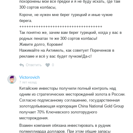
похоронены мои все предки и я не буду искать, где там
300 сортов колбасы,
Короче, не нужен мне берег турецкий и иные чужие
берега.
+++++++++++++++++++++++++++++++++++
Так понятно же, зачем вам берег турецкий, когда у вас в
родных пенатах те же 300 сортов колбасы!
Живите долго, Коровин!
Нажимайте на Актимель, как советует Пореченков в
рекламе и всё у вас будет пучком!Да-с!
Ответить
0
Victorovich
7 лет назад
Китайские инвесторы получили полный контроль над
одним из стратегических месторождений золота в России.
Согласно подписанному соглашению, государственная
золотодобывающая корпорация China National Gold Group
получает 70% Ключевского золоторудного
месторождения.
Взамен компания обязана инвестировать в рудник
полмиллиарда долларов. При этом общие запасы