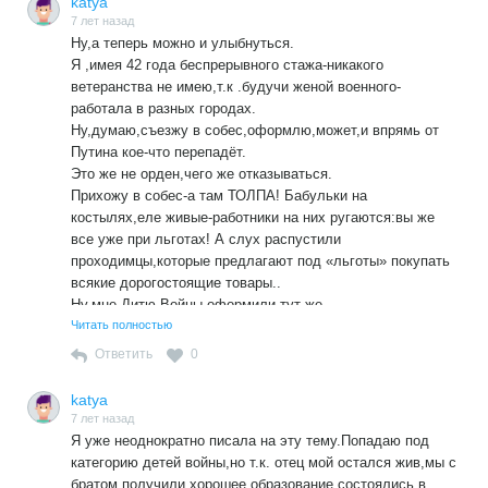
katya
магазине вон — полно, укушайся, а купить вы ничего не
7 лет назад
Ну,а теперь можно и улыбнуться.
можете, только духнедельной давности кефир за 50
Я ,имея 42 года беспрерывного стажа-никакого
рублей, кивнул я на корзинку одной из них. Ну что ж, если
ветеранства не имею,т.к .будучи женой военного-
вам нравиться так, то терпите…
работала в разных городах.
Две женщины хотели было возражать, а мужик пожилой
Ну,думаю,съезжу в собес,оформлю,может,и впрямь от
их урезонил: тихо, девки, а парень прав.
Путина кое-что перепадёт.
Это же не орден,чего же отказываться.
Прихожу в собес-а там ТОЛПА! Бабульки на
костылях,еле живые-работники на них ругаются:вы же
все уже при льготах! А слух распустили
проходимцы,которые предлагают под «льготы» покупать
всякие дорогостоящие товары..
Ну,мне Дитю Войны оформили тут же.
А дальше-самое смешное.
Читать полностью
Посылают меня за соседний столик,и ЗАСТАВЛЯЮТ
Ответить
0
меня писать заявление на ветерана ПО!
Я им-так я не доработала до положенных17 лет!
katya
А оказывается,уже год,как в ПО проявили ЩЕДРОСТЬ ,и
7 лет назад
дают женщинам ветерана ПО при стаже 35 лет.
Я уже неоднократно писала на эту тему.Попадаю под
Оформляю документы.
категорию детей войны,но т.к. отец мой остался жив,мы с
И предлагают мне придти 21 января.с данными
братом получили хорошее образование,состоялись в