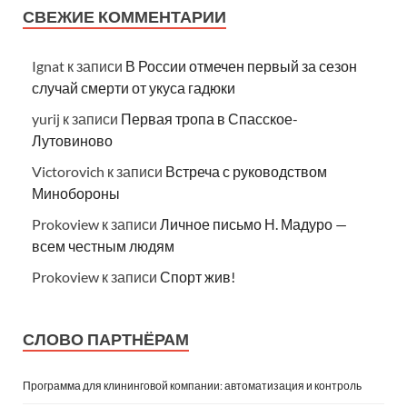
СВЕЖИЕ КОММЕНТАРИИ
Ignat
к записи
В России отмечен первый за сезон
случай смерти от укуса гадюки
yurij
к записи
Первая тропа в Спасское-
Лутовиново
Victorovich
к записи
Встреча с руководством
Минобороны
Prokoview
к записи
Личное письмо Н. Мадуро —
всем честным людям
Prokoview
к записи
Спорт жив!
СЛОВО ПАРТНЁРАМ
Программа для клининговой компании: автоматизация и контроль