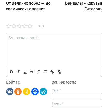
От Великих побед — до
Вандалы – «друзья
космических планет
Гитлера»
0
0
/
Войти с
или как гость:
Имя
*
Почта
*