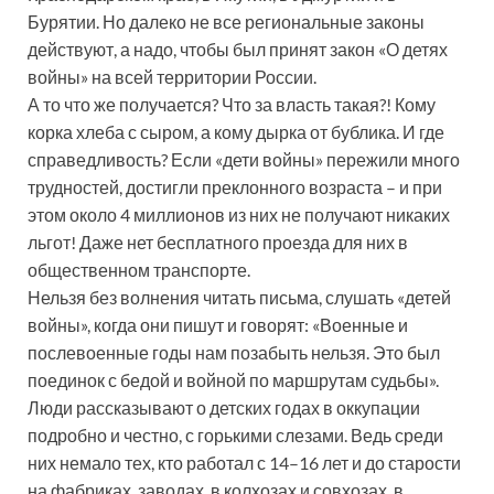
Бурятии. Но далеко не все региональные законы
действуют, а надо, чтобы был принят закон «О детях
войны» на всей территории России.
А то что же получается? Что за власть такая?! Кому
корка хлеба с сыром, а кому дырка от бублика. И где
справедливость? Если «дети войны» пережили много
трудностей, достигли преклонного возраста – и при
этом около 4 миллионов из них не получают никаких
льгот! Даже нет бесплатного проезда для них в
общественном транспорте.
Нельзя без волнения читать письма, слушать «детей
войны», когда они пишут и говорят: «Военные и
послевоенные годы нам позабыть нельзя. Это был
поединок с бедой и войной по маршрутам судьбы».
Люди рассказывают о детских годах в оккупации
подробно и честно, с горькими слезами. Ведь среди
них немало тех, кто работал с 14–16 лет и до старости
на фабриках, заводах, в колхозах и совхозах, в