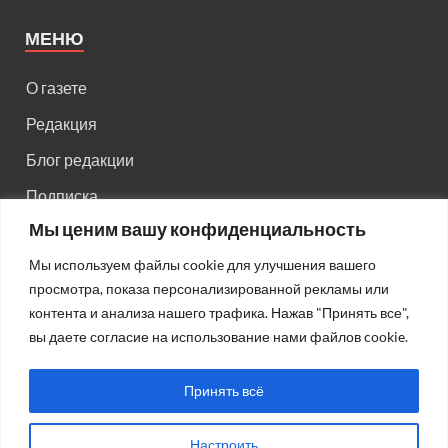
МЕНЮ
О газете
Редакция
Блог редакции
Подписка
Мы ценим вашу конфиденциальность
Правила поведения на сайте
Мы используем файлы cookie для улучшения вашего
Реклама
просмотра, показа персонализированной рекламы или
Старый сайт
контента и анализа нашего трафика. Нажав "Принять все",
вы даете согласие на использование нами файлов cookie.
Старый HTML сайт
Принять всё
Настроить