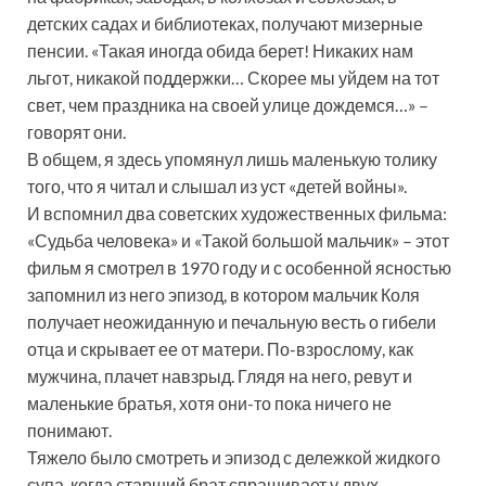
детских садах и библиотеках, получают мизерные
пенсии. «Такая иногда обида берет! Никаких нам
льгот, никакой поддержки… Скорее мы уйдем на тот
свет, чем праздника на своей улице дождемся…» –
говорят они.
В общем, я здесь упомянул лишь маленькую толику
того, что я читал и слышал из уст «детей войны».
И вспомнил два советских художественных фильма:
«Судьба человека» и «Такой большой мальчик» – этот
фильм я смотрел в 1970 году и с особенной ясностью
запомнил из него эпизод, в котором мальчик Коля
получает неожиданную и печальную весть о гибели
отца и скрывает ее от матери. По-взрослому, как
мужчина, плачет навзрыд. Глядя на него, ревут и
маленькие братья, хотя они-то пока ничего не
понимают.
Тяжело было смотреть и эпизод с дележкой жидкого
супа, когда старший брат спрашивает у двух