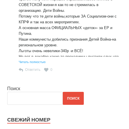
пенсионной сберкнижки
СОВЕТСКОЙ жизни-я как-то не стремилась в
И осчастливили меня -не 340 рублями,а аж целыми 352!
организацию. Дети Войны.
При этом от ДАРОВ Дитя войны-надо отказаться!
Потому что те дети войны,которые ЗА Социализм-они с
КПРФ и так на всех мероприятиях.
А основная масса ОФИЦИАЛЬНЫХ «деток»- за ЕР и
Путина.
Наши коммунисты добились признания Детей Война-на
региональном уровне.
Льготы очень невелики-340р -и ВСЁ!
Но вот в декабре какие-то проходимцы пустили слух,что
Путин к 75летию Победы обещает признать и даже
Читать полностью
разовые выплаты будут.
Ответить
0
У нас в ПО очень иного среди детей войны- малолетних
узников,причём узники концлагерей уже из жизни ушли,а
те,что с мамочками на прибалтов работали-живут и очень
Поиск
БОЛЬШИЕ льготы получают.
и ещё-большинство имеют звание Ветеранов-и тогда даже
ПОИСК
эти 340 р. не имеют право получать.
СВЕЖИЙ НОМЕР