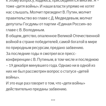
К этому вопросу, надеюсь, присоединятся многие. Я –
тоже «дитя войны». И наши власти упрямо не хотят
нас слышать. Молчит президент В. Путин, молчит
правительство во главе с Д. Медведевым, молчат
депутаты Госдумы от партии «Единая Россия» во
главе с В. Володиным.
В общем, детство, опаленное Великой Отечественной
войной в стране победителей, самой богатой в мире
по природным ресурсам, предано забвению.
За последние годы я смотрел все пресс-
конференции с В. Путиным, в том числе и последнюю
– 19 декабря минувшего года. Однако ни в одной из
них не был рассмотрен вопрос о статусе «детей
войны».
И это еще раз говорит о том, что «дети войны»
действительно преданы забвению.
***