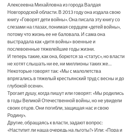
Алексеевна Михайловна из города Валдая
Новгородской области. В 2013 году она издала свою
книгу «Говорят дети войны». Она писала эту книгу со
слезами на глазах, понимая сердцем «детей войны»,
потому что жизнь ее не баловала. И сама она
выстрадала как «дитя войны» военные и
послевоенные тяжелейшие годы жизни.
И теперь такие, как она, борются за «статус», но власти
не хотят слышать ни ее, ни миллионы таких же…
Некоторые говорят так: «Мы с малолетства
впрягались в тяжелый крестьянский труд с весны и до
глубокой осени».
Трогает душу, когда пишут или говорят: «Мы родились
в годы Великой Отечественной войны, но не увидели
своих отцов. Они погибли, защищая нас и свою
Родину».
Другие, обращаясь к власти, задают вопрос:
«Наступит ли наша очередь на льготы?» Или: «Пора и