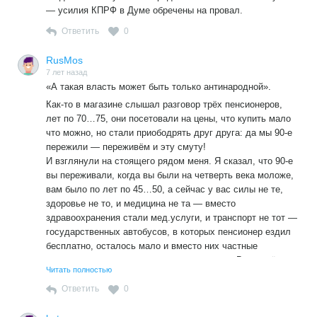
— усилия КПРФ в Думе обречены на провал.
Ответить
0
RusMos
7 лет назад
«А такая власть может быть только антинародной».
Как-то в магазине слышал разговор трёх пенсионеров,
лет по 70…75, они посетовали на цены, что купить мало
что можно, но стали приободрять друг друга: да мы 90-е
пережили — переживём и эту смуту!
И взглянули на стоящего рядом меня. Я сказал, что 90-е
вы переживали, когда вы были на четверть века моложе,
вам было по лет по 45…50, а сейчас у вас силы не те,
здоровье не то, и медицина не та — вместо
здравоохранения стали мед.услуги, и транспорт не тот —
государственных автобусов, в которых пенсионер ездил
бесплатно, осталось мало и вместо них частные
маршрутки, где льготное место всего одно. Вы втроём на
Читать полностью
одной маршрутке ехать не сможете — бесплатное место-
то одно. В СССР ветеран труда получал пенсию, на
Ответить
0
которую можно было 10 раз квартплату оплатить, а нынче
вам платят 15 тысяч, а за отопление берут… Продуктов в