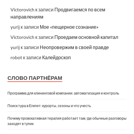
Victorovich
к записи
Продвигаемся по всем
направлениям
yurij
к записи
Мое «пещерное сознание»
Victorovich
к записи
Проедаем основной капитал
yurij
к записи
Неопровержим в своей правде
robot
к записи
Калейдоскоп
СЛОВО ПАРТНЁРАМ
Программа для клининговой компании: автоматизация и контроль
Поиск тура в Египет: курорты, сезоны и что учесть
Почему провокативная терапия работает там, где обычные разговоры
заходят в тупик