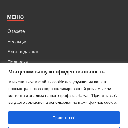
МЕНЮ
О газете
Редакция
Блог редакции
Подписка
Мы ценим вашу конфиденциальность
Правила поведения на сайте
Мы используем файлы cookie для улучшения вашего
Реклама
просмотра, показа персонализированной рекламы или
Старый сайт
контента и анализа нашего трафика. Нажав "Принять все",
вы даете согласие на использование нами файлов cookie.
Старый HTML сайт
Принять всё