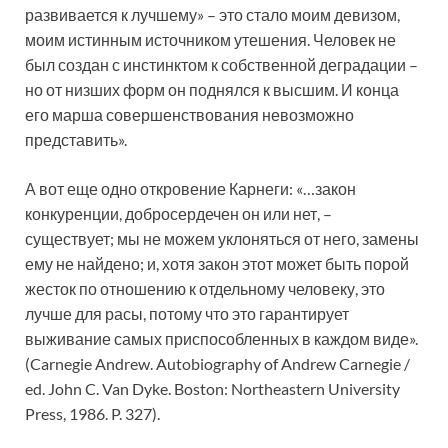
развивается к лучшему» – это стало моим девизом,
моим истинным источником утешения. Человек не
был создан с инстинктом к собственной деградации –
но от низших форм он поднялся к высшим. И конца
его марша совершенствования невозможно
представить».
А вот еще одно откровение Карнеги: «…закон
конкуренции, добросердечен он или нет, –
существует; мы не можем уклоняться от него, замены
ему не найдено; и, хотя закон этот может быть порой
жесток по отношению к отдельному человеку, это
лучше для расы, потому что это гарантирует
выживание самых приспособленных в каждом виде».
(Carnegie Andrew. Autobiography of Andrew Carnegie /
ed. John C. Van Dyke. Boston: Northeastern University
Press, 1986. P. 327).