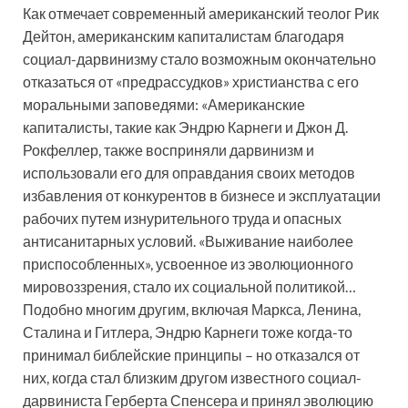
Как отмечает современный американский теолог Рик
Дейтон, американским капиталистам благодаря
социал-дарвинизму стало возможным окончательно
отказаться от «предрассудков» христианства с его
моральными заповедями: «Американские
капиталисты, такие как Эндрю Карнеги и Джон Д.
Рокфеллер, также восприняли дарвинизм и
использовали его для оправдания своих методов
избавления от конкурентов в бизнесе и эксплуатации
рабочих путем изнурительного труда и опасных
антисанитарных условий. «Выживание наиболее
приспособленных», усвоенное из эволюционного
мировоззрения, стало их социальной политикой…
Подобно многим другим, включая Маркса, Ленина,
Сталина и Гитлера, Эндрю Карнеги тоже когда-то
принимал библейские принципы – но отказался от
них, когда стал близким другом известного социал-
дарвиниста Герберта Спенсера и принял эволюцию