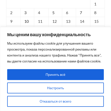
1
2
3
4
5
6
7
8
9
10
11
12
13
14
15
16
17
18
19
20
21
22
Мы ценим вашу конфиденциальность
23
24
25
26
27
28
29
Мы используем файлы cookie для улучшения вашего
30
просмотра, показа персонализированной рекламы или
контента и анализа нашего трафика. Нажав "Принять все",
« Май
Июл »
вы даете согласие на использование нами файлов cookie.
Принять всё
ОПРОС
Настроить
Подорожание чего Вы сильнее всего ощутили в
последнее время?
Отказаться от всего
Продукты