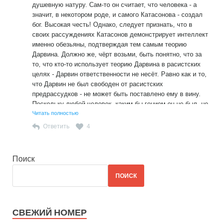
душевную натуру. Сам-то он считает, что человека - а
значит, в некотором роде, и самого Катасонова - создал
бог. Высокая честь! Однако, следует признать, что в
своих рассуждениях Катасонов демонстрирует интеллект
именно обезьяны, подтверждая тем самым теорию
Дарвина. Должно же, чёрт возьми, быть понятно, что за
то, что кто-то использует теорию Дарвина в расистских
целях - Дарвин ответственности не несёт. Равно как и то,
что Дарвин не был свободен от расистских
предрассудков - не может быть поставлено ему в вину.
Поскольку любой человек, каким бы гением он не был, не
может быть свободен от общества, в котором живёт, в
Читать полностью
том числе, и от предрассудков этого общества. В 19
Ответить
4
веке, в условиях полного господства Европы на
остальным миром, идея превосходства белой расы была
чем-то само собой разумеющимся и естественным. Точно
Поиск
так же,например, нельзя ставить в вину Аристотелю то,
что он считал рабство естественным состоянием
ПОИСК
человеческого общества. А вот Валентину Катасонову
его антинаучные взгляды в вину поставлены быть могут:
всё ж таки, общественное, научное развитие с 19 века
СВЕЖИЙ НОМЕР
проделало огромный путь и давно ушло от теории