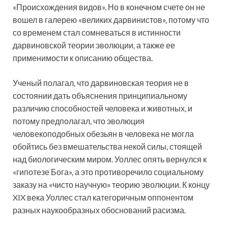
«Происхождения видов». Но в конечном счете он не
вошел в галерею «великих дарвинистов», потому что
со временем стал сомневаться в истинности
дарвиновской теории эволюции, а также ее
применимости к описанию общества.
Ученый полагал, что дарвиновская теория не в
состоянии дать объяснения принципиальному
различию способностей человека и животных, и
потому предполагал, что эволюция
человекоподобных обезьян в человека не могла
обойтись без вмешательства некой силы, стоящей
над биологическим миром. Уоллес опять вернулся к
«гипотезе Бога», а это противоречило социальному
заказу на «чисто научную» теорию эволюции. К концу
XIX века Уоллес стал категоричным оппонентом
разных наукообразных обоснований расизма.