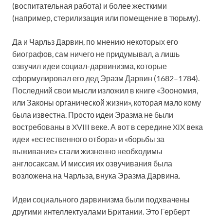
(воспитательная работа) и более жесткими
(например, стерилизация или помещение в тюрьму).
Да и Чарльз Дарвин, по мнению некоторых его
биографов, сам ничего не придумывал, а лишь
озвучил идеи социал-дарвинизма, которые
сформулировал его дед Эразм Дарвин (1682–1784).
Последний свои мысли изложил в книге «Зоономия,
или Законы органической жизни», которая мало кому
была известна. Просто идеи Эразма не были
востребованы в XVIII веке. А вот в середине XIX века
идеи «естественного отбора» и «борьбы за
выживание» стали жизненно необходимы
англосаксам. И миссия их озвучивания была
возложена на Чарльза, внука Эразма Дарвина.
Идеи социального дарвинизма были подхвачены
другими интеллектуалами Британии. Это Герберт