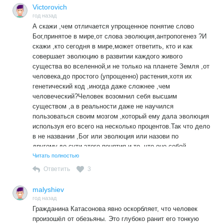
Факт: "При возрасте Земли около 4,5 - 4,6 млрд. лет
Victorovich
древнейшие осадочные горные породы, которым 3,86
год назад
млрд. лет, уже несут в себе следы жизни. А 3,5 млрд.
А скажи ,чем отличается упрощенное понятие слово
лет назад на планете уже существовала не просто жизнь,
Бог,принятое в мире,от слова эволюция,антропогенез ?И
а целые сообщества организмов, хотя состояли они из
скажи ,кто сегодня в мире,может ответить, кто и как
одних бактерий ..."
совершает эволюцию в развитии каждого живого
существа во вселенной,и не только на планете Земля ,от
Разумеется, в современной РФии, которая числится
человека,до простого (упрощенно) растения,хотя их
Светским (не путать с Советским ...) государством, не
генетический код ,иногда даже сложнее ,чем
стоит удивляться возвращению населения в религиозное
человеческий?Человек возомнил себя высшим
прошлое. В религии - рабство, что и требуется власти
существом ,а в реальности даже не научился
капиталистической. Факт.
пользоваться своим мозгом ,который ему дала эволюция
используя его всего на несколько процентов.Так что дело
в не названии ,Бог или эволюция или назови по
другому,до сути этого понятия и то ,что оно собой
представляет ,нам не дойти никогда.А вот изучать нужно
Читать полностью
,чтобы научится пользоваться мозгами хотя бы на 50%,от
Ответить
3
дарованного нам Богом или эволюцией.
malyshiev
год назад
Гражданина Катасонова явно оскорбляет, что человек
произошёл от обезьяны. Это глубоко ранит его тонкую