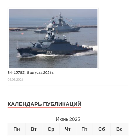
божественного присхождения.
Впрочем, здесь претензии не столько к В.Катасонову. Ну,
нравится человеку религиозная хрень, ладно, его личное
дело. Чем бы дитя не тешилось. Но зачем печатать его
белиберду? Тема влияния англосаксонского расизма на
немецкий нацизм очень интересна, но разве трудно было
попросить написать статью на эту тему какого-нибудь
серьёзного историка? Зачем позориться-то, печатая
подобную антинаучную бредятину!?
84 (15785), 8 августа 2026 г.
08.08.2026
КАЛЕНДАРЬ ПУБЛИКАЦИЙ
Июнь 2025
Пн
Вт
Ср
Чт
Пт
Сб
Вс