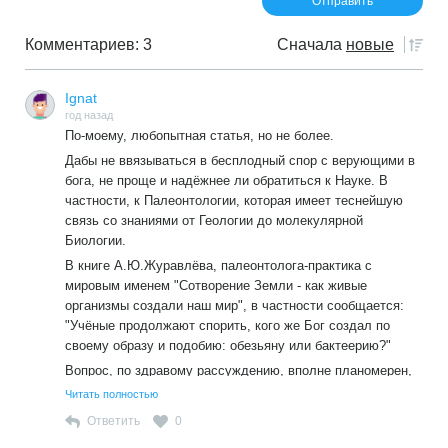
Комментариев: 3
Сначала
новые
Ignat
год назад
По-моему, любопытная статья, но не более.
Дабы не ввязываться в бесплодный спор с верующими в
бога, не проще и надёжнее ли обратиться к Науке. В
частности, к Палеонтологии, которая имеет теснейшую
связь со знаниями от Геологии до молекулярной
Биологии.
В книге А.Ю.Журавлёва, палеонтолога-практика с
мировым именем "Сотворение Земли - как живые
организмы создали наш мир", в частности сообщается:
"Учёные продолжают спорить, кого же Бог создал по
своему образу и подобию: обезьяну или бактеерию?"
Вопрос, по здравому рассуждению, вполне планомерен,
ибо Наукой на протяжении Миллиардов лет прослежена
Читать полностью
Связь развития жизни на планете от бактерии до
Ответить
0
человека.