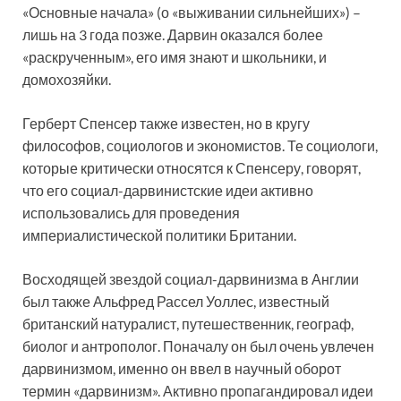
«Основные начала» (о «выживании сильнейших») –
лишь на 3 года позже. Дарвин оказался более
«раскрученным», его имя знают и школьники, и
домохозяйки.
Герберт Спенсер также известен, но в кругу
философов, социологов и экономистов. Те социологи,
которые критически относятся к Спенсеру, говорят,
что его социал-дарвинистские идеи активно
использовались для проведения
империалистической политики Британии.
Восходящей звездой социал-дарвинизма в Англии
был также Альфред Рассел Уоллес, известный
британский натуралист, путешественник, географ,
биолог и антрополог. Поначалу он был очень увлечен
дарвинизмом, именно он ввел в научный оборот
термин «дарвинизм». Активно пропагандировал идеи