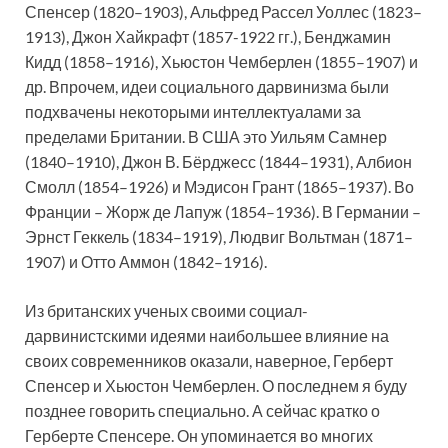
Спенсер (1820–1903), Альфред Рассел Уоллес (1823–
1913), Джон Хайкрафт (1857-1922 гг.), Бенджамин
Кидд (1858–1916), Хьюстон Чемберлен (1855–1907) и
др. Впрочем, идеи социального дарвинизма были
подхвачены некоторыми интеллектуалами за
пределами Британии. В США это Уильям Самнер
(1840–1910), Джон В. Бёрджесс (1844–1931), Албион
Смолл (1854–1926) и Мэдисон Грант (1865–1937). Во
Франции – Жорж де Лапуж (1854–1936). В Германии –
Эрнст Геккель (1834–1919), Людвиг Вольтман (1871–
1907) и Отто Аммон (1842–1916).
Из британских ученых своими социал-
дарвинистскими идеями наибольшее влияние на
своих современников оказали, наверное, Герберт
Спенсер и Хьюстон Чемберлен. О последнем я буду
позднее говорить специально. А сейчас кратко о
Герберте Спенсере. Он упоминается во многих