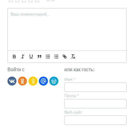
/
Войти с
или как гость:
Имя
*
Почта
*
Веб-сайт