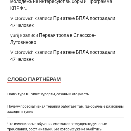
молодежь не интересуют выборы и Программа
КПРФ?..
Victorovich
к записи
При атаке БПЛА пострадали
47 человек
yurij
к записи
Первая тропа в Спасское-
Лутовиново
Victorovich
к записи
При атаке БПЛА пострадали
47 человек
СЛОВО ПАРТНЁРАМ
Поиск тура в Египет: курорты, сезоны и что учесть
Почему провокативная терапия работает там, где обычные разговоры
заходят в тупик
Что изменилось в обучении сметчиков в текущем году: новые
требования, софт и навыки, без которых уже не обойтись