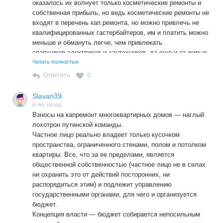
оказалось их волнует только косметические ремонты и
собственная прибыль, но ведь косметические ремонты не
входят в перечень кап.ремонта, но можно привлечь не
квалифицированных гастербайтеров, им и платить можно
меньше и обмануть легче, чем привлекать
сварщиков,электриков и сантехников, да еще и за живые
средства жильцов. Это бездонная яма для прямого
Читать полностью
воровства. При коммунистах ЖКХ была в загоне, так и
Ответить
0
сейчас при УК не лучше, а хуже…
Slavan39
6 лет назад
Взносы на капремонт многоквартирных домов — наглый
лохотрон путинской команды.
Частное лицо реально владеет только кусочком
пространства, ограниченного стенами, полом и потолком
квартиры. Все, что за ее пределами, является
общественной собственностью (частное лицо не в силах
ни охранить это от действий посторонних, ни
распорядиться этим) и подлежит управлению
государственными органами, для чего и организуется
бюджет.
Концепция власти — бюджет собирается непосильным