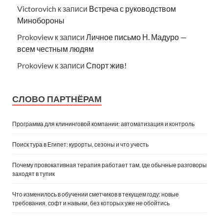
Victorovich
к записи
Встреча с руководством
Минобороны
Prokoview
к записи
Личное письмо Н. Мадуро —
всем честным людям
Prokoview
к записи
Спорт жив!
СЛОВО ПАРТНЁРАМ
Программа для клининговой компании: автоматизация и контроль
Поиск тура в Египет: курорты, сезоны и что учесть
Почему провокативная терапия работает там, где обычные разговоры
заходят в тупик
Что изменилось в обучении сметчиков в текущем году: новые
требования, софт и навыки, без которых уже не обойтись