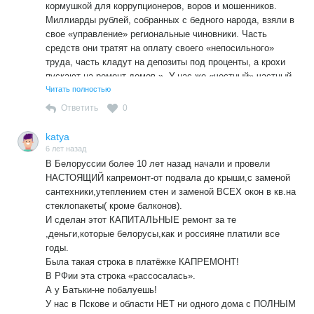
кормушкой для коррупционеров, воров и мошенников.
Миллиарды рублей, собранных с бедного народа, взяли в
свое «управление» региональные чиновники. Часть
средств они тратят на оплату своего «непосильного»
труда, часть кладут на депозиты под проценты, а крохи
пускают на ремонт домов.». У нас же «честный» частный
бизнес в лице государства и его властных
Читать полностью
прихлебателей.
Ответить
0
katya
6 лет назад
В Белоруссии более 10 лет назад начали и провели
НАСТОЯЩИЙ капремонт-от подвала до крыши,с заменой
сантехники,утеплением стен и заменой ВСЕХ окон в кв.на
стеклопакеты( кроме балконов).
И сделан этот КАПИТАЛЬНЫЕ ремонт за те
,деньги,которые белорусы,как и россияне платили все
годы.
Была такая строка в платёжке КАПРЕМОНТ!
В РФии эта строка «рассосалась».
А у Батьки-не побалуешь!
У нас в Пскове и области НЕТ ни одного дома с ПОЛНЫМ