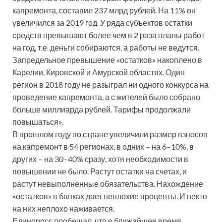
капремонта, составил 237 млрд рублей. На 11% он
увеличился за 2019 год. У ряда субъектов остатки
средств превышают более чем в 2 раза планы работ
на год, т.е. деньги собираются, а работы не ведутся.
Запредельное превышение «остатков» накоплено в
Карелии, Кировской и Амурской областях. Один
регион в 2018 году не разыграл ни одного конкурса на
проведение капремонта, а с жителей было собрано
больше миллиарда рублей. Тарифы продолжали
повышаться».
В прошлом году по стране увеличили размер взносов
на капремонт в 54 регионах, в одних – на 6–10%, в
других – на 30–40% сразу, хотя необходимости в
повышении не было. Растут остатки на счетах, и
растут невыполненные обязательства. Нахождение
«остатков» в банках дает неплохие проценты. И некто
на них неплохо наживается.
Единоросс пообещал, что в ближайшее время