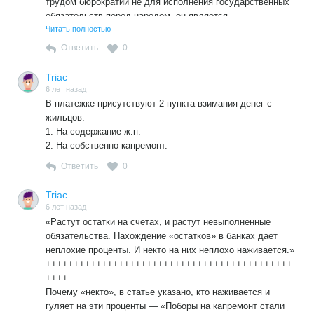
трудом бюрократии не для исполнения государственных
обязательств перед народом, он является
собственностью бюрократии — положена в основу
Читать полностью
государственной политики в сфере жилищно-
Ответить
0
коммунальной, образовательной, охраны здоровья,
окружающей среды, создания социальной
Triac
инфраструктуры и т.д.
6 лет назад
В платежке присутствуют 2 пункта взимания денег с
жильцов:
1. На содержание ж.п.
2. На собственно капремонт.
Ответить
0
Triac
6 лет назад
«Растут остатки на счетах, и растут невыполненные
обязательства. Нахождение «остатков» в банках дает
неплохие проценты. И некто на них неплохо наживается.»
++++++++++++++++++++++++++++++++++++++++++++
++++
Почему «некто», в статье указано, кто наживается и
гуляет на эти проценты — «Поборы на капремонт стали