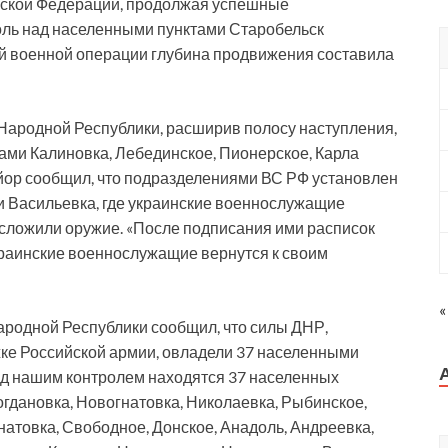
йской Федерации, продолжая успешные
оль над населенными пунктами Старобельск
ой военной операции глубина продвижения составила
 Народной Республики, расширив полосу наступления,
ами Калиновка, Лебединское, Пионерское, Карла
йор сообщил, что подразделениями ВС РФ установлен
и Васильевка, где украинские военнослужащие
 сложили оружие. «После подписания ими расписок
краинские военнослужащие вернутся к своим
«
родной Республики сообщил, что силы ДНР,
ке Российской армии, овладели 37 населенными
од нашим контролем находятся 37 населенных
огдановка, Новогнатовка, Николаевка, Рыбинское,
натовка, Свободное, Донское, Анадоль, Андреевка,