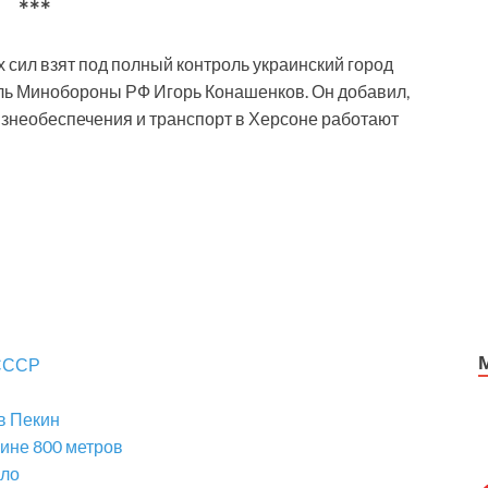
***
сил взят под полный контроль украинский город
ь Минобороны РФ Игорь Конашенков. Он добавил,
изнеобеспечения и транспорт в Херсоне работают
 СССР
в Пекин
бине 800 метров
ло