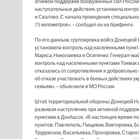
огневой поддержке Вооруженных сил Росси
наступательные действия, установила контр
и Сватово. С начала проведения специальн
75 километров», – сообщил он на брифинге.
По его данным, группировка войск Донецкой
установила контроль над населенными пункт
Маркса, Николаевка и Осипенко. Генерал-ма
контроль над населенными пунктами Токмак 
отказались от сопротивления и добровольно
об отказе участвовать в боевых действиях у
семьям», – объяснили в МО России.
Штаб территориальной обороны Донецкой На
развивая наступление при активной поддерж
пунктами в Донбассе. «В настоящее время п
пунктов: Павлополь, Пищевик, Викторовка, Б
Трудовское, Васильевка, Прохоровка, Старог