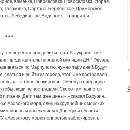
Мирное, Каменка, Новоселовка, Новоселовка Вторая,
, Талаковка, Сартана, Бердянское, Приморское,
оль, Лебединское, Водяное», – говорится
***
утем переговоров добиться, чтобы украинские
щил представитель народной милиции ДНР Эдуард
развиваться по Мариуполю, нужно пару дней. Будут
«
, сдаться и выйти из города, чтобы не пострадало
иуполь на сегодня блокирован. Силовую операцию
, чтобы люди не пострадали. Скоро там начнется
з питания. Дети там, женщины», – сказал Басурин.
е Азовского моря, один из крупнейших морских
лумиллионным населением в Донецкой области.
СУ к Азовскому морю полностью заблокирован.