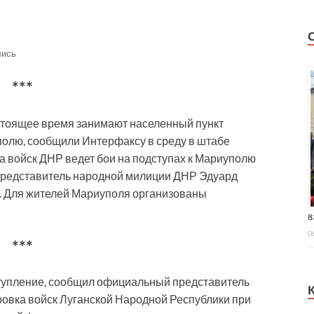
лись
***
стоящее время занимают населенный пункт
полю, сообщили Интерфаксу в среду в штабе
 войск ДНР ведет бои на подступах к Мариуполю
 Представитель народной милиции ДНР Эдуард
о. Для жителей Мариуполя организованы
8
0
***
упление, сообщил официальный представитель
овка войск Луганской Народной Республики при