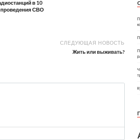
диостанций в 10
е проведения СВО
П
к
П
СЛЕДУЮЩАЯ НОВОСТЬ
П
Жить или выживать?
р
Ч
т
К