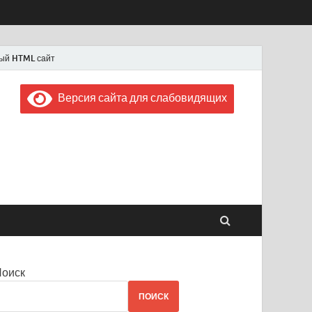
ый HTML сайт
Версия сайта для слабовидящих
 "Советская Россия"
 1956 года
Поиск
ПОИСК