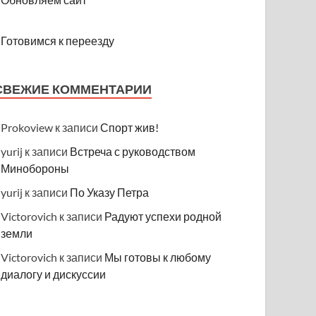
Готовимся к переезду
СВЕЖИЕ КОММЕНТАРИИ
Prokoview
к записи
Спорт жив!
yurij
к записи
Встреча с руководством
Минобороны
yurij
к записи
По Указу Петра
Victorovich
к записи
Радуют успехи родной
земли
Victorovich
к записи
Мы готовы к любому
диалогу и дискуссии