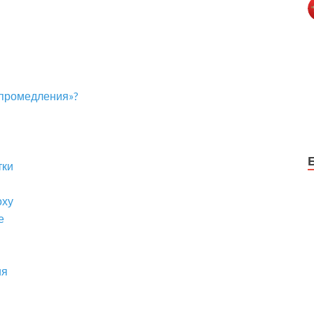
 промедления»?
тки
оху
е
ия