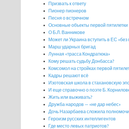
Призвать к ответу
Пионер пионеров
Песня о встречном
Основные объекты первой пятилетки
О Б.Л. Ванникове
Может ли Украина вступить в ЕС «без
Марш ударных бригад
Лунная «трасса Кондратюка»
Кому решать судьбу Донбасса?
Комсомол на стройках первой пятиле
Кадры решают всё
Изотовская школа в стахановскую эп
И еще справочно о поэте Б. Корнилов
Жить или выживать?
Дружба народов — «не дар небес»
Дочь Назарбаева сложила полномоч
Героизм русских интеллигентов
Где место левых патриотов?