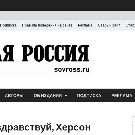
Подписка
Правила поведения на сайте
Реклама
Старый сайт
Стар
Газета
Выпускается с июля
АВТОРЫ
ОБ ИЗДАНИИ
ПОДПИСКА
РЕКЛАМА
здравствуй, Херсон