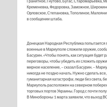
Гранитное, Гнутово, Бугас, Старомарьевка, 
Кременевка, Федоровка, Заможное, Широкино
Орловское, Степановка, Тополиное, Малоянис
в сообщении штаба.
Донецкая Народная Республика попытается п
военные в Мариуполе сложили оружие, сооб
Басурин. «Чтобы понять, как ситуация будет 
переговоры, чтобы убедить их сложить оружие
мирное население, – сказал Басурин. – Мар
никогда не поздно начать. Нужно сделать все
гуманитарная катастрофа: люди без света, бе
Мариуполь расположен на северном побережь
торговых портов Украины. Город с почти по
В Минобороны 1 марта заявили, что выход В