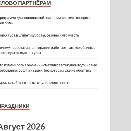
СЛОВО ПАРТНЁРАМ
рограмма для клининговой компании: автоматизация и
онтроль
оиск тура в Египет: курорты, сезоны и что учесть
очему провокативная терапия работает там, где обычные
азговоры заходят в тупик
то изменилось в обучении сметчиков в текущем году: новые
ребования, софт и навыки, без которых уже не обойтись
урсы китайского языка с нуля: с чего начать
ПРАЗДНИКИ
Август 2026