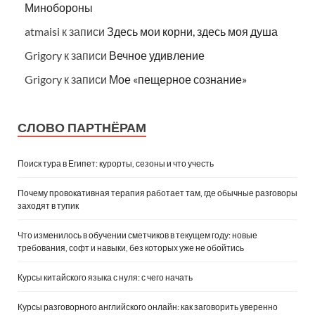
Минобороны
atmaisi
к записи
Здесь мои корни, здесь моя душа
Grigory
к записи
Вечное удивление
Grigory
к записи
Мое «пещерное сознание»
СЛОВО ПАРТНЁРАМ
Поиск тура в Египет: курорты, сезоны и что учесть
Почему провокативная терапия работает там, где обычные разговоры
заходят в тупик
Что изменилось в обучении сметчиков в текущем году: новые
требования, софт и навыки, без которых уже не обойтись
Курсы китайского языка с нуля: с чего начать
Курсы разговорного английского онлайн: как заговорить уверенно