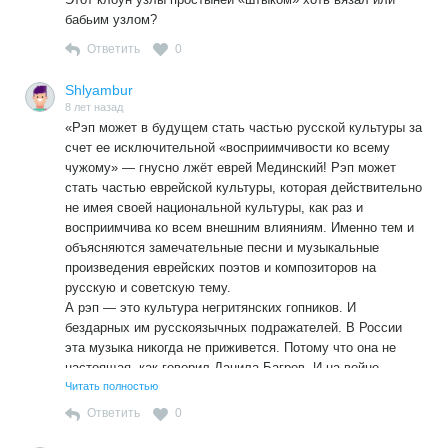
бабьим узлом?
Ответить
0
Shlyambur
8 лет назад
«Рэп может в будущем стать частью русской культуры за
счет ее исключительной «восприимчивости ко всему
чужому» — гнусно лжёт еврей Мединский! Рэп может
стать частью еврейской культуры, которая действительно
не имея своей национальной культуры, как раз и
восприимчива ко всем внешним влияниям. Именно тем и
объясняются замечательные песни и музыкальные
произведения еврейских поэтов и композиторов на
русскую и советскую тему.
А рэп — это культура негритянских гопников. И
бездарных им русскоязычных подражателей. В России
эта музыка никогда не приживется. Потому что она не
настоящая, как говорил Данила Багров. И на войне
русские солдаты рэп не поют.
Читать полностью
Ответить
0