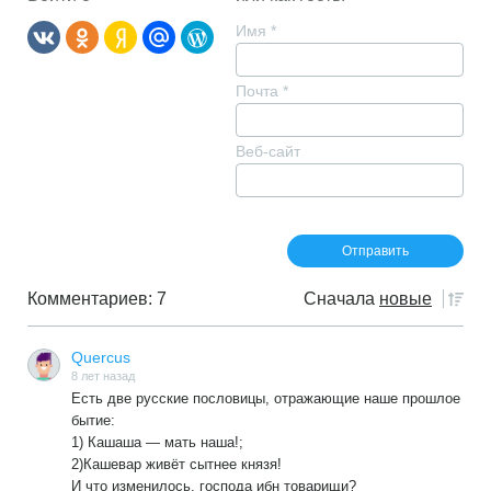
Имя
*
Почта
*
Веб-сайт
Комментариев: 7
Сначала
новые
Quercus
8 лет назад
Есть две русские пословицы, отражающие наше прошлое
бытие:
1) Кашаша — мать наша!;
2)Кашевар живёт сытнее князя!
И что изменилось, господа ибн товарищи?