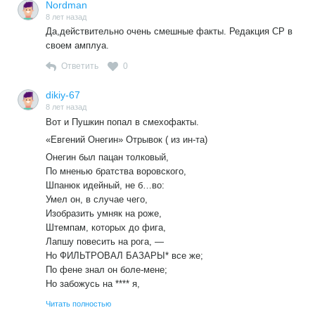
Nordman
8 лет назад
Да,действительно очень смешные факты. Редакция СР в
своем амплуа.
Ответить
0
dikiy-67
8 лет назад
Вот и Пушкин попал в смехофакты.
«Евгений Онегин» Отрывок ( из ин-та)
Онегин был пацан толковый,
По мненью братства воровского,
Шпанюк идейный, не б…во:
Умел он, в случае чего,
Изобразить умняк на роже,
Штемпам, которых до фига,
Лапшу повесить на рога, —
Но ФИЛЬТРОВАЛ БАЗАРЫ* все же;
По фене знал он боле-мене;
Но забожусь на **** я,
Он ботать мог по старой фене
Читать полностью
Среди нэпманского ворья,