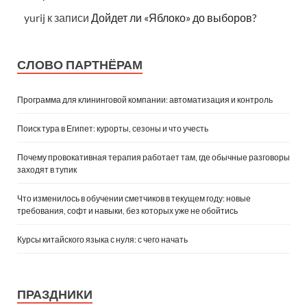
yurij
к записи
Дойдет ли «Яблоко» до выборов?
СЛОВО ПАРТНЁРАМ
Программа для клининговой компании: автоматизация и контроль
Поиск тура в Египет: курорты, сезоны и что учесть
Почему провокативная терапия работает там, где обычные разговоры
заходят в тупик
Что изменилось в обучении сметчиков в текущем году: новые
требования, софт и навыки, без которых уже не обойтись
Курсы китайского языка с нуля: с чего начать
ПРАЗДНИКИ