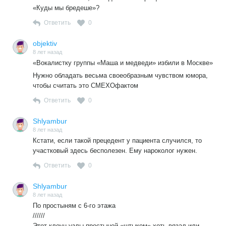
«Куды мы бредеше»?
Ответить
0
objektiv
8 лет назад
«Вокалистку группы «Маша и медведи» избили в Москве»
Нужно обладать весьма своеобразным чувством юмора,
чтобы считать это СМЕХОфактом
Ответить
0
Shlyambur
8 лет назад
Кстати, если такой прецедент у пациента случился, то
участковый здесь бесполезен. Ему нароколог нужен.
Ответить
0
Shlyambur
8 лет назад
По простыням с 6-го этажа
//////
Этот клоун узлы простыней «штыком» хоть вязал или