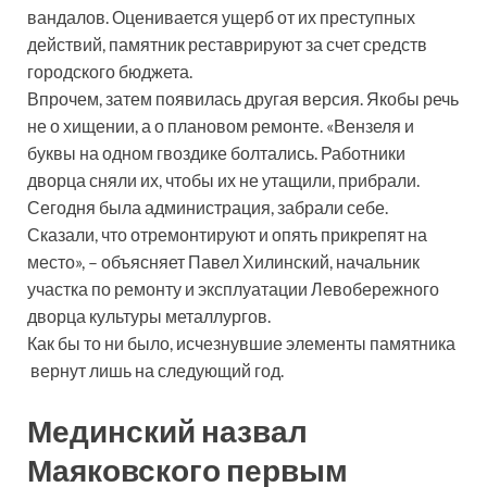
вандалов. Оценивается ущерб от их преступных
действий, памятник реставрируют за счет средств
городского бюджета.
Впрочем, затем появилась другая версия. Якобы речь
не о хищении, а о плановом ремонте. «Вензеля и
буквы на одном гвоздике болтались. Работники
дворца сняли их, чтобы их не утащили, прибрали.
Сегодня была администрация, забрали себе.
Сказали, что отремонтируют и опять прикрепят на
место», – объясняет Павел Хилинский, начальник
участка по ремонту и эксплуатации Левобережного
дворца культуры металлургов.
Как бы то ни было, исчезнувшие элементы памятника
вернут лишь на следующий год.
Мед
инский назвал
Маяковского первым