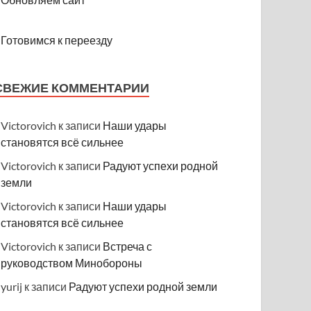
Готовимся к переезду
СВЕЖИЕ КОММЕНТАРИИ
Victorovich
к записи
Наши удары
становятся всё сильнее
Victorovich
к записи
Радуют успехи родной
земли
Victorovich
к записи
Наши удары
становятся всё сильнее
Victorovich
к записи
Встреча с
руководством Минобороны
yurij
к записи
Радуют успехи родной земли