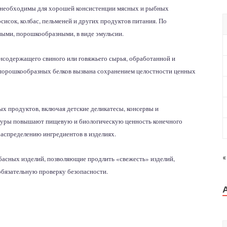
, необходимы для хорошей консистенции мясных и рыбных
сисок, колбас, пельменей и других продуктов питания. По
ными, порошкообразными, в виде эмульсии.
нсодержащего свиного или говяжьего сырья, обработанной и
орошкообразных белков вызвана сохранением целостности ценных
х продуктов, включая детские деликатесы, консервы и
туры повышают пищевую и биологическую ценность конечного
аспределению ингредиентов в изделиях.
«
басных изделий, позволяющие продлить «свежесть» изделий,
обязательную проверку безопасности.