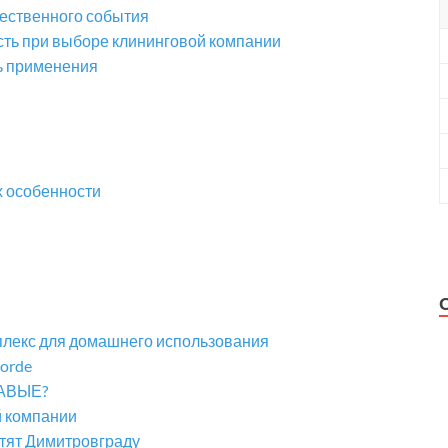
жественного события
есть при выборе клининговой компании
ть применения
х особенности
плекс для домашнего использования
orde
АВЫЕ?
й компании
ят Димитровграду