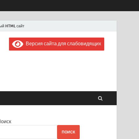
ый HTML сайт
Версия сайта для слабовидящих
 "Советская Россия"
 1956 года
Поиск
ПОИСК