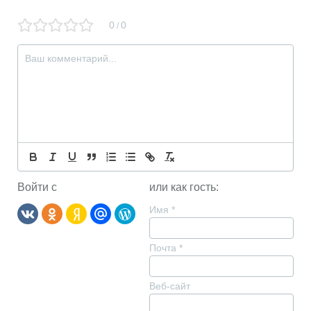
0
0
/
Войти с
или как гость:
Имя
*
Почта
*
Веб-сайт