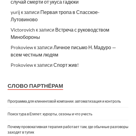
случай смерти от укуса гадюки
yurij
к записи
Первая тропа в Спасское-
Лутовиново
Victorovich
к записи
Встреча с руководством
Минобороны
Prokoview
к записи
Личное письмо Н. Мадуро —
всем честным людям
Prokoview
к записи
Спорт жив!
СЛОВО ПАРТНЁРАМ
Программа для клининговой компании: автоматизация и контроль
Поиск тура в Египет: курорты, сезоны и что учесть
Почему провокативная терапия работает там, где обычные разговоры
заходят в тупик