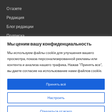
О газете
Редакция
Блог редакции
Подписка
Мы ценим вашу конфиденциальность
Правила поведения на сайте
Мы используем файлы cookie для улучшения вашего
Реклама
просмотра, показа персонализированной рекламы или
Старый сайт
контента и анализа нашего трафика. Нажав "Принять все",
вы даете согласие на использование нами файлов cookie.
Старый HTML сайт
Принять всё
Настроить
Авторсие права: © 2026
Газета "Советская Россия"
.
Отказаться от всего