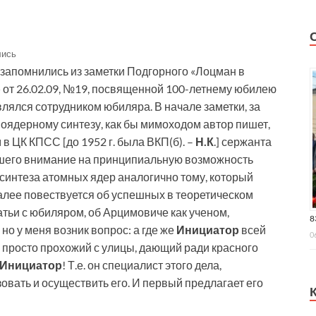
лись
запомнились из заметки Подгорного «Лоцман в
» от 26.02.09, №19, посвященной 100-летнему юбилею
влялся сотрудником юбиляра. В начале заметки, за
оядерному синтезу, как бы мимоходом автор пишет,
в ЦК КПСС [до 1952 г. была ВКП(б). –
Н.К
.] сержанта
вшего внимание на принципиальную возможность
синтеза атомных ядер аналогично тому, который
алее повествуется об успешных в теоретическом
тьи с юбиляром, об Арцимовиче как ученом,
8
 но у меня возник вопрос: а где же
Инициатор
всей
0
 просто прохожий с улицы, дающий ради красного
Инициатор
! Т.е. он специалист этого дела,
зовать и осуществить его. И первый предлагает его