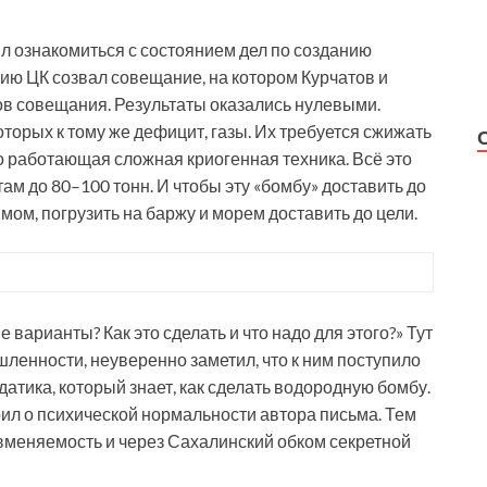
ил ознакомиться с состоянием дел по созданию
нию ЦК созвал совещание, на котором Курчатов и
ов совещания. Результаты оказались нулевыми.
торых к тому же дефицит, газы. Их требуется сжижать
о работающая сложная криогенная техника. Всё это
ам до 80–100 тонн. И чтобы эту «бомбу» доставить до
мом, погрузить на баржу и морем доставить до цели.
 варианты? Как это сделать и что надо для этого?» Тут
ленности, неуверенно заметил, что к ним поступило
датика, который знает, как сделать водородную бомбу.
ил о психической нормальности автора письма. Тем
вменяемость и через Сахалинский обком секретной