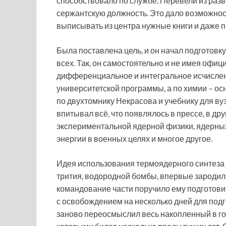
способствовало по службе. Перевели из раз
сержантскую должность. Это дало возможност
выписывать из центра нужные книги и даже 
Была поставлена цель, и он начал подготовк
всех. Так, он самостоятельно и не имея офи
дифференциальное и интегральное исчислени
университетской программы, а по химии – ос
по двухтомнику Некрасова и учебнику для ву
впитывал всё, что появлялось в прессе, в дру
экспериментальной ядерной физики, ядерных
энергии в военных целях и многое другое.
Идея использования термоядерного синтеза дл
трития, водородной бомбы, впервые зародил
командование части поручило ему подготови
с освобождением на несколько дней для подг
заново переосмыслил весь накопленный в го