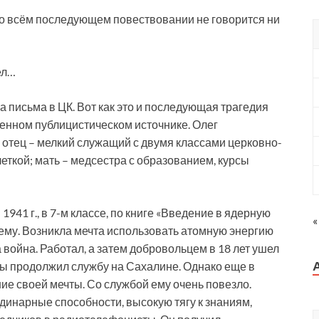
 во всём последующем повествовании не говорится ни
ел…
а письма в ЦК. Вот как это и последующая трагедия
енном публицистическом источнике. Олег
 отец – мелкий служащий с двумя классами церковно-
ткой; мать – медсестра с образованием, курсы
941 г., в 7-м классе, по книге «Введение в ядерную
«
ему. Возникла мечта использовать атомную энергию
 война. Работал, а затем добровольцем в 18 лет ушел
ны продолжил службу на Сахалине. Однако еще в
ие своей мечты. Со службой ему очень повезло.
динарные способности, высокую тягу к знаниям,