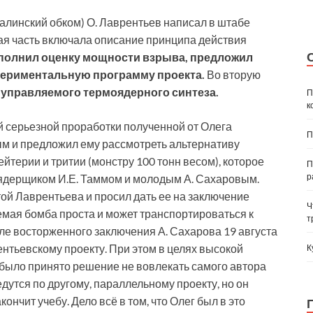
алинский обком) О. Лаврентьев написал в штабе
вая часть включала описание принципа действия
полнил оценку мощности взрыва, предложил
спериментальную программу проекта.
Во вторую
 управляемого термоядерного синтеза.
П
к
ой серьезной проработки полученной от Олега
П
ым и предложил ему рассмотреть альтернативу
йтерии и тритии (монстру 100 тонн весом), которое
П
р
-ядерщиком И.Е. Таммом и молодым А. Сахаровым.
ой Лаврентьева и просил дать ее на заключение
Ч
емая бомба проста и может транспортироваться к
т
е восторженного заключения А. Сахарова 19 августа
ентьевскому проекту. При этом в целях высокой
К
 было принято решение не вовлекать самого автора
ведутся по другому, параллельному проекту, но он
кончит учебу. Дело всё в том, что Олег был в это