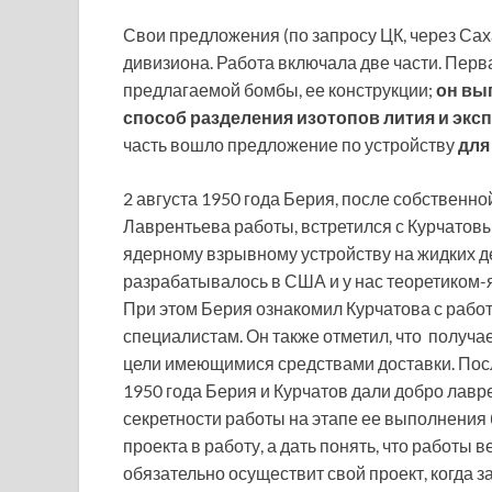
Свои предложения (по запросу ЦК, через Сах
дивизиона. Работа включала две части. Пер
предлагаемой бомбы, ее конструкции;
он вы
способ разделения изотопов лития и эк
часть вошло предложение по устройству
для
2 августа 1950 года Берия, после собственн
Лаврентьева работы, встретился с Курчатов
ядерному взрывному устройству на жидких де
разрабатывалось в США и у нас теоретиком
При этом Берия ознакомил Курчатова с работ
специалистам. Он также отметил, что получа
цели имеющимися средствами доставки. Посл
1950 года Берия и Курчатов дали добро лавр
секретности работы на этапе ее выполнения
проекта в работу, а дать понять, что работы 
обязательно осуществит свой проект, когда за