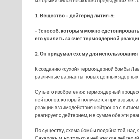
которыми бился несколько предыдущих лет. 
1. Вещество – дейтерид лития-6;
– ?способ, которым можно сдетонировать
его усилить за счет термоядерной реакци
2. Он придумал схему для использовани
К созданию «сухой» термоядерной бомбы Ла
различные варианты новых цепных ядерных 
Суть его изобретения: термоядерный проце
нейтронов, который получается при взрыве а
реакции взаимодействия нейтронов с литием-
реагирует с дейтерием, и в сумме обе эти ре
По существу, схема бомбы подобна той, над 
Сахаровым, но только в ней жидкие дейтерий