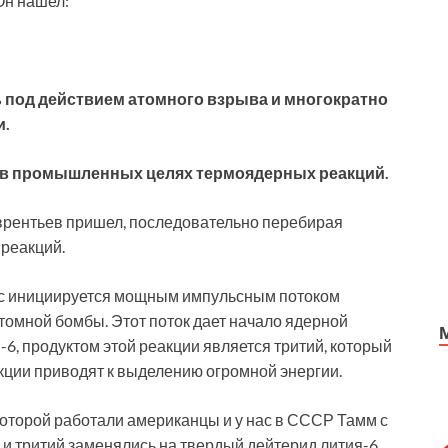
Он нашел:
 под действием атомного взрыва и многократно
и.
я в промышленных целях термоядерных реакций.
врентьев пришел, последовательно перебирая
реакций.
сс инициируется мощным импульсным потоком
томной бомбы. Этот поток дает начало ядерной
6, продуктом этой реакции является тритий, который
акции приводят к выделению огромной энергии.
которой работали американцы и у нас в СССР Тамм с
 и тритий заменялись на твердый дейтерид лития-6.