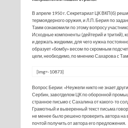
В апреле 1950 г. Секретариат ЦК ВКП(б) реш
термоядерного оружия, и Л.П. Берия по зада
Тамм ознакомили по этому вопросу участник
Исходные компоненты (дейтерий и тритий), ко
и держать жидкими, для чего нужна постоянн
образует «бомбу» весом по скромным подсчет
цели, необходимо, по мнению Сахарова с Там
[img=-10873]
Вопрос Берии: «Неужели никто не знает другие
Сербин, завотделом ЦК по оборонной промыш
странное письмо с Сахалина от какого-то сол
Грамотный и выверенный текст письма говор
не менее было решено проверить автора на 
почтой получить от автора его предложения.