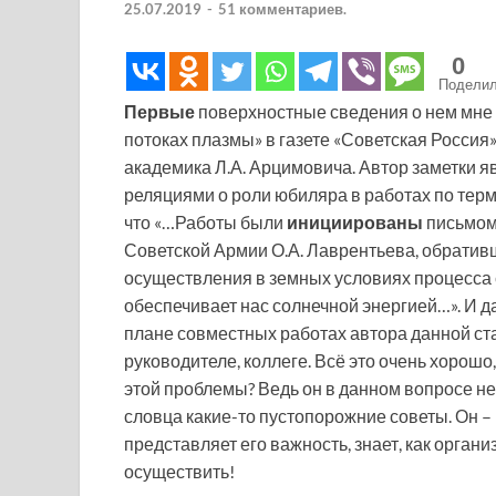
25.07.2019
-
51 комментариев.
0
Подели
Первые
поверхностные сведения о нем мне 
потоках плазмы» в газете «Советская Россия
академика Л.А. Арцимовича. Автор заметки я
реляциями о роли юбиляра в работах по терм
что «…Работы были
инициированы
письмом 
Советской Армии О.А. Лаврентьева, обрати
осуществления в земных условиях процесса 
обеспечивает нас солнечной энергией…». И д
плане совместных работах автора данной ста
руководителе, коллеге. Всё это очень хорошо,
этой проблемы? Ведь он в данном вопросе не
словца какие-то пустопорожние советы. Он –
представляет его важность, знает, как органи
осуществить!