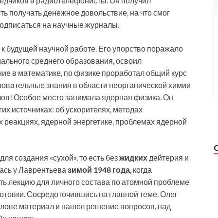
ведчиков в радиотелефонисты. Он получил
ь получать денежное довольствие, на что смог
подписаться на научные журналы.
у к будущей научной работе. Его упорство поражало
циального среднего образования, освоил
е в математике, по физике проработал общий курс
новательные знания в области неорганической химии
зов! Особое место занимала ядерная физика. Он
гих источниках: об ускорителях, методах
 реакциях, ядерной энергетике, проблемах ядерной
я создания «сухой», то есть без
жидких
дейтерия и
ась у Лаврентьева
зимой 1948 года
, когда
ть лекцию для личного состава по атомной проблеме
отовки. Сосредоточившись на главной теме, Олег
лове материал и нашел решение вопросов, над