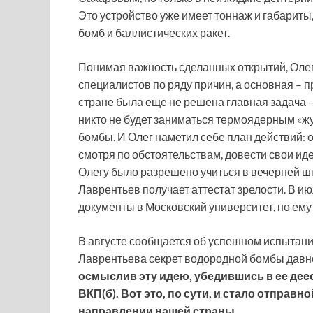
Это устройство уже имеет тоннаж и габариты
бомб и баллистических ракет.
Понимая важность сделанных открытий, Олег 
специалистов по ряду причин, а основная – 
стране была еще не решена главная задача – 
никто не будет заниматься термоядерным «ж
бомбы. И Олег наметил себе план действий: о
смотря по обстоятельствам, довести свои ид
Олегу было разрешено учиться в вечерней школ
Лаврентьев получает аттестат зрелости. В и
документы в Московский университет, но ему
В августе сообщается об успешном испытани
Лаврентьева секрет водородной бомбы давно 
осмыслив эту идею, убедившись в ее дее
ВКП(б). Вот это, по сути, и стало отправ
направлении нашей страны
.