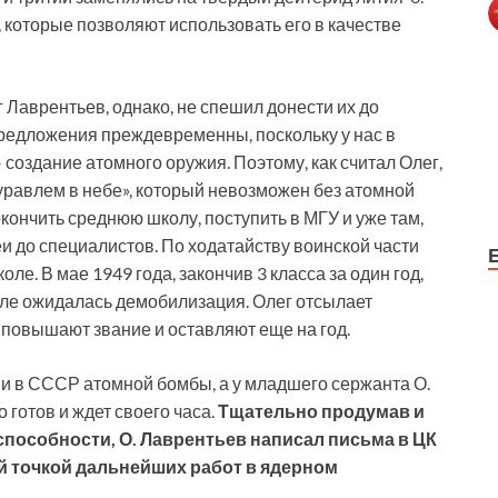
, которые позволяют использовать его в качестве
Лаврентьев, однако, не спешил донести их до
предложения преждевременны, поскольку у нас в
создание атомного оружия. Поэтому, как считал Олег,
уравлем в небе», который невозможен без атомной
кончить среднюю школу, поступить в МГУ и уже там,
еи до специалистов. По ходатайству воинской части
е. В мае 1949 года, закончив 3 класса за один год,
юле ожидалась демобилизация. Олег отсылает
 повышают звание и оставляют еще на год.
и в СССР атомной бомбы, а у младшего сержанта О.
готов и ждет своего часа.
Тщательно продумав и
способности, О. Лаврентьев написал письма в ЦК
ной точкой дальнейших работ в ядерном