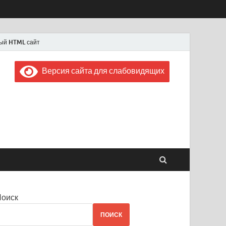
ый HTML сайт
Версия сайта для слабовидящих
 "Советская Россия"
 1956 года
Поиск
ПОИСК