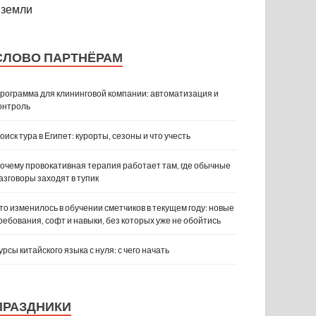
земли
СЛОВО ПАРТНЁРАМ
рограмма для клининговой компании: автоматизация и
онтроль
оиск тура в Египет: курорты, сезоны и что учесть
очему провокативная терапия работает там, где обычные
азговоры заходят в тупик
то изменилось в обучении сметчиков в текущем году: новые
ребования, софт и навыки, без которых уже не обойтись
урсы китайского языка с нуля: с чего начать
ПРАЗДНИКИ