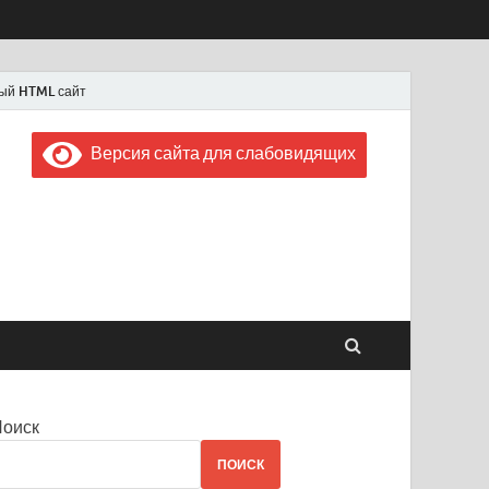
ый HTML сайт
Версия сайта для слабовидящих
 "Советская Россия"
 1956 года
Поиск
ПОИСК