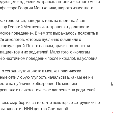
едующего отделением трансплантации костного мозга
офессора Георгия Менткевича, широко известного
к говорится, наводить тень на плетень. Иван
ссор Георгий Менткевич отстранен от должности
мское поведение». В чем это выражалось, пояснить в
26 онкологов, которые публично объявили о
 спекуляцией. По его словам, врачи противостоят
пациентов и их родителей. Мало того, онкологам
 о неэтичном поведении после их жалоб на условия
что сегодня утаить кота в мешке практически
ые сети любую глупость начальства, как бы ее ни
ести на публичное обозрение. По мнению
рсонала и психологическое давление на родителей
есь сыр-бор из-за того, что некоторые сотрудники не
авы одного из НИИ центра Светланой