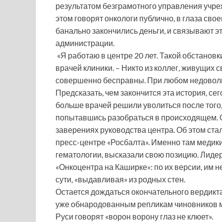
результатом безграмотного управления учреж
этом говорят онкологи публично, в глаза сво
банально закончились деньги, и связывают эт
администрации.
«Я работаю в центре 20 лет. Такой обстановки
врачей клиники. – Никто из коллег, живущих 
совершенно бесправны. При любом недовольс
Предсказать, чем закончится эта история, се
больше врачей решили уволиться после того,
попытавшись разобраться в происходящем. 
заверениях руководства центра. Об этом ста
пресс-центре «Росбалта». Именно там медик
гематологии, высказали свою позицию. Лиде
«Онкоцентра на Каширке»: по их версии, им н
сути, «выдавливая» из родных стен.
Остается дождаться окончательного вердикта
уже обнародованным репликам чиновников мин
Руси говорят «ворон ворону глаз не клюет».