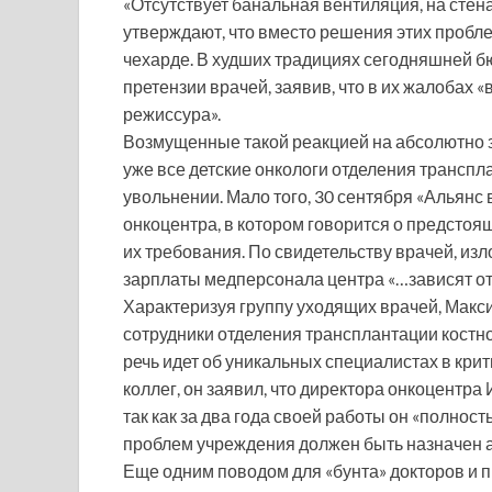
«Отсутствует банальная вентиляция, на стен
утверждают, что вместо решения этих пробл
чехарде. В худших традициях сегодняшней б
претензии врачей, заявив, что в их жалобах 
режиссура».
Возмущенные такой реакцией на абсолютно з
уже все детские онкологи отделения транспл
увольнении. Мало того, 30 сентября «Альян
онкоцентра, в котором говорится о предстоя
их требования. По свидетельству врачей, из
зарплаты медперсонала центра «…зависят от
Характеризуя группу уходящих врачей, Макси
сотрудники отделения трансплантации костно
речь идет об уникальных специалистах в кр
коллег, он заявил, что директора онкоцентр
так как за два года своей работы он «полнос
проблем учреждения должен быть назначен 
Еще одним поводом для «бунта» докторов и 