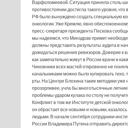
Варфоломеевой. Ситуация приняла столь шир
противостоянии достигла такого уровня, что
РФ было вынуждено создать специальную к
онкологии. Уже Кремлю, явно обеспокоенному
пресс-секретаря президента Пескова сообщи
мы надеемся, что Минздрав примет необход
должны представить результаты аудита в нач
дожидаться решения ревизоров. Доверие к вл
как замечательно живут в России врачи и как
Чиновники всех мастей откровенно не поняли
начальниками можно было купировать тихо, т
рты. На Центре Блохина такие методики уже н
прозорливее, учла бы многотысячные летние 
проблемы ударом кулака по столу не получит
Конфликт в том же Институте детской онколо
он обрастает все новыми и новыми, казалос
людьми. В начале сентября сотрудники инсти
России Владимира Путина отправить директор