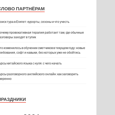
СЛОВО ПАРТНЁРАМ
оиск тура в Египет: курорты, сезоны и что учесть
очему провокативная терапия работает там, где обычные
азговоры заходят в тупик
то изменилось в обучении сметчиков в текущем году: новые
ребования, софт и навыки, без которых уже не обойтись
урсы китайского языка с нуля: с чего начать
урсы разговорного английского онлайн: как заговорить
веренно
ПРАЗДНИКИ