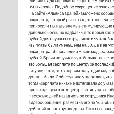
единицы. Для справки: онкоцентр имени Блох
3500 человек. Подобное сокращение означае
На сайте «Альянса врачей» выложено сообщ
онкоцентр, который рассказал, что последние
приносили так называемые стимулирующие в
довольно большие надбавки, в то время как 
рублей для научных сотрудников и чуть поболь
«выплаты были уменьшены на 50%, а в августе
онкоцентра: «В последний месяц медсестрам
рублей. Врачи получили чуть больше, но не во
это большая зарплата по центру за последни
ситуацию тем, что в первом полугодии медр
должны были. Собеседница утверждает, что в
тогда «зарплата никак не дотягивала до ука
происходящем в онкоцентре потянули за соб
Несколько дней назад четыре сотрудника Инс
видеообращение, разместив его на YouTube, 
действий нового руководства. По их словам,