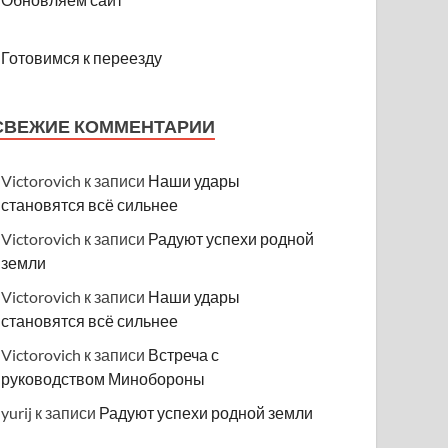
Готовимся к переезду
СВЕЖИЕ КОММЕНТАРИИ
Victorovich
к записи
Наши удары
становятся всё сильнее
Victorovich
к записи
Радуют успехи родной
земли
Victorovich
к записи
Наши удары
становятся всё сильнее
Victorovich
к записи
Встреча с
руководством Минобороны
yurij
к записи
Радуют успехи родной земли