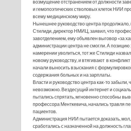
возмущение отстранением от должности зав
и гемопоэтических стволовых клеток НИИ пр
всему медицинскому миру.
Нынешнее руководство центра продолжало, ка
Стилиди, директор НМИЦ, заявил, что профе
завотделением, ему объявлен выговор «за ха
администрации центра не смогли. А позицию 
намерении уволиться, тот же Стилиди назвал
новому руководству, и втягивают в конфликт 
начали выносить взыскания с формулировкой
содержания больных и на зарплаты.
Власти и руководство центра как-то забыли, 
невозможно. Вездесущий интернет и социальн
пытались спрятать, мгновенно способны выв
профессора Менткевича, начались травля пе
пациентов.
Администрация НИИ пытается доказать, мол, в
сработались с назначенной на должность гл