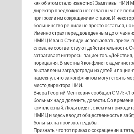
как об этом стало известно? Замглавы НИИ 
директор предложила несогласным с ее поли
пригрозив им сокращением ставок. И некотор
большинство решили не просто остаться, но и
Именно страх перед доведенным до отчаяни
НМИЦ Ивана Стилиди использовать прием, по
слова не соответствуют действительности. О
затрагивает интересы пациентов. «Действия
порицания. В местный конфликт с администра
выставлены заградотряды из детей и пациент
намекнул, что за конфликтом могут стоять ме
место директора НИИ.
Вчера Георгий Менткевич сообщил СМИ: «Люди
больных надо долечить, довести. Со времене
комплексный. Люди видят, с кем им приходитс
НМИЦ и здесь вводит общественность в заблу
больных на произвол судьбы.
Признать, что тот приказ о сокращении штата,