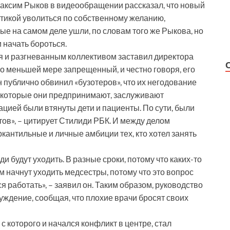
Максим Рыков в видеообращении рассказал, что новый
тикой уволиться по собственному желанию,
ые на самом деле ушли, по словам того же Рыкова, но
 начать бороться.
я и разгневанным коллективом заставил директора
 меньшей мере запрещенный, и честно говоря, его
н публично обвинил «бузотеров», что их негодование
, которые они предпринимают, заслуживают
цией были втянуты дети и пациенты. По сути, были
ов», – цитирует Стилиди РБК. И между делом
ркантильные и личные амбиции тех, кто хотел занять
 будут уходить. В разные сроки, потому что каких-то
м начнут уходить медсестры, потому что это вопрос
я работать», – заявил он. Таким образом, руководство
ждение, сообщая, что плохие врачи бросят своих
 с которого и начался конфликт в центре, стал