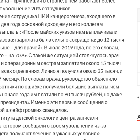
ина – крупнейший в стране, в нем работают более
т увольнение 20% сотрудников.
ение сотрудника НИИ канцерогенеза, входящего в
 два года основной доход ему и его коллегам
ыплаты: «После майских указов нам выплачивали
базовая зарплата была сильно сокращена: до 12 тысяч
ше – для врачей». В июле 2019 года, по его словам,
 – на 70%». С такой же ситуацией столкнулась врач
 и операционным сестрам заплатили около 15 тысяч
 всех отделениях. Лично я получила около 35 тысяч, и
й месяц». По словам врача, руководство объяснило
аботники по ошибке получили большие выплаты, чем
 начале года им платили по 90 тысяч рублей, но даже
«
за президента». Именно эти первые сообщения о
ой шлейф громких скандалов.
титута детской онкологии центра записали
в котором сообщили о своем увольнении из-за
 дети получают лечение в ужасных условиях: