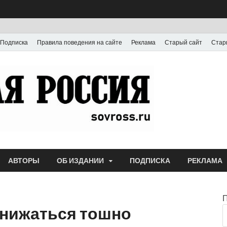
Подписка
Правила поведения на сайте
Реклама
Старый сайт
Стар
Газета
Выпускается с июля
АВТОРЫ
ОБ ИЗДАНИИ
ПОДПИСКА
РЕКЛАМА
унижаться тошно