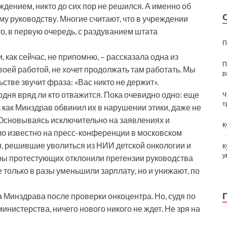
дением, никто до сих пор не решился. А именно об
ему руководству. Многие считают, что в учреждении
о, в первую очередь, с раздуванием штата
П
, как сейчас, не припомню, – рассказала одна из
П
своей работой, не хочет продолжать там работать. Мы
р
тве звучит фраза: «Вас никто не держит».
годня вряд ли кто отважится. Пока очевидно одно: еще
Ч
т
 как Минздрав обвинил их в нарушении этики, даже не
Основываясь исключительно на заявлениях и
К
ло известно на пресс-конференции в московском
и, решившие уволиться из НИИ детской онкологии и
К
у
ры протестующих отклонили претензии руководства
е только в разы уменьшили зарплату, но и унижают, по
 Минздрава после проверки онкоцентра. Но, судя по
истерства, ничего нового никого не ждет. Не зря на