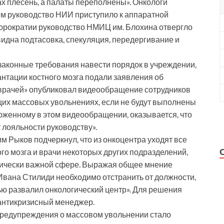
ах плесень, а палаты переполнены». Онкологи
ем руководство НИИ приступило к аппаратной
юрократии руководство НМИЦ им. Блохина отвергло
«видна подтасовка, спекуляция, передергивание и
аконные требования навести порядок в учреждении,
антации костного мозга подали заявления об
с врачей» опубликовал видеообращение сотрудников
щих массовых увольнениях, если не будут выполнены
ложенному в этом видеообращении, оказывается, что
 лояльности руководству».
м Рыков подчеркнул, что из онкоцентра уходят все
го мозга и врачи некоторых других подразделений,
итически важной сфере. Выражая общее мнение
а Ивана Стилиди необходимо отстранить от должности,
тью развалил онкологический центр». Для решения
антикризисный менеджер.
предупреждения о массовом увольнении стало