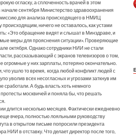
окую огласку, а сплоченность врачей в этом
 в начале сентября Министерство здравоохранения
омиссию для анализа происходящего в НМИЦ
 происходящим, ничего не оставалось, как устами
ть: «Это обращение видят и слышат в Минздраве, и
имые меры для прояснения ситуации». Проверяющие
але октября. Однако сотрудники НИИ не стали
асти, рассказывающий с экранов телевизоров о том,
ие огромные у них зарплаты, потеряно окончательно.
, что ушло то время, когда любой конфликт людей с
упо уволив всех несогласных и угрозами заткнув им
е сработали. А будь власть хоть немного
протесты москвичей и поняла бы, что решать
ся.
гии длится несколько месяцев. Фактически ежедневно
ь еще вчера, полностью лояльными руководству
тута в открытом письме попросили президента
а НИИ в отставку. Что делает директор после того,