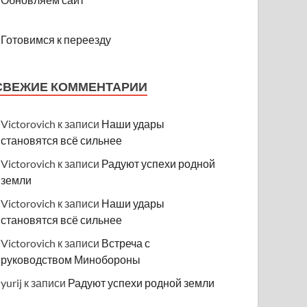
Готовимся к переезду
СВЕЖИЕ КОММЕНТАРИИ
Victorovich
к записи
Наши удары
становятся всё сильнее
Victorovich
к записи
Радуют успехи родной
земли
Victorovich
к записи
Наши удары
становятся всё сильнее
Victorovich
к записи
Встреча с
руководством Минобороны
yurij
к записи
Радуют успехи родной земли