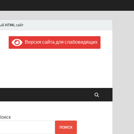
ый HTML сайт
Версия сайта для слабовидящих
 "Советская Россия"
 1956 года
Поиск
ПОИСК