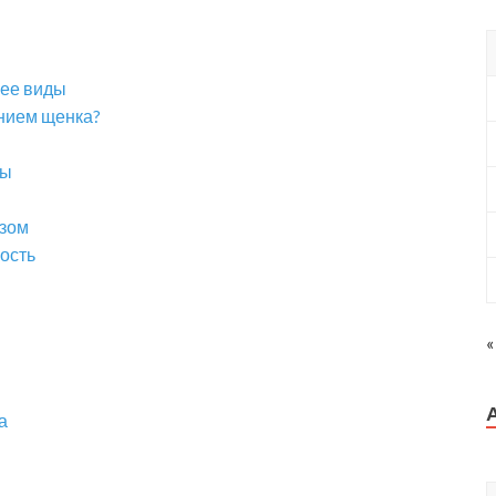
 ее виды
ением щенка?
ры
озом
ость
«
а