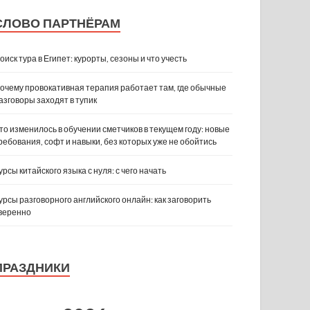
СЛОВО ПАРТНЁРАМ
оиск тура в Египет: курорты, сезоны и что учесть
очему провокативная терапия работает там, где обычные
азговоры заходят в тупик
то изменилось в обучении сметчиков в текущем году: новые
ребования, софт и навыки, без которых уже не обойтись
урсы китайского языка с нуля: с чего начать
урсы разговорного английского онлайн: как заговорить
веренно
ПРАЗДНИКИ