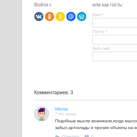
Войти с
или как гость:
Имя
*
Почта
*
Веб-сайт
Комментариев: 3
Nikolai
7 лет назад
Подобные мысли возникали,когда массо
забыл,артсклады и прочие объекты на к
Ответить
0