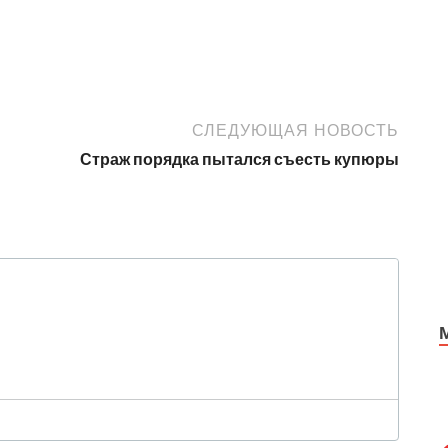
СЛЕДУЮЩАЯ НОВОСТЬ
м
Страж порядка пытался съесть купюры