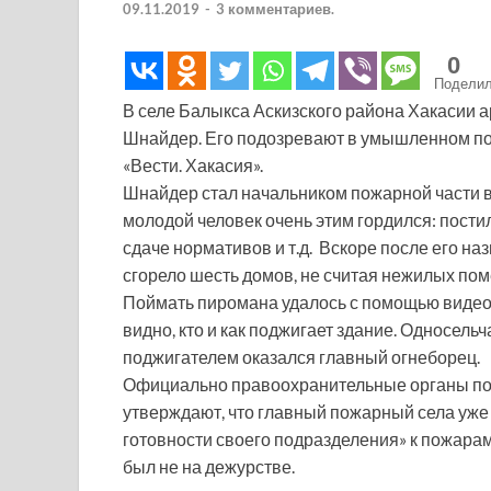
09.11.2019
-
3 комментариев.
0
Подели
В селе Балыкса Аскизского района Хакасии 
Шнайдер. Его подозревают в умышленном по
«Вести. Хакасия».
Шнайдер стал начальником пожарной части в 
молодой человек очень этим гордился: пост
сдаче нормативов и т.д. Вскоре после его наз
сгорело шесть домов, не считая нежилых по
Поймать пиромана удалось с помощью видеоз
видно, кто и как поджигает здание. Односельча
поджигателем оказался главный огнеборец.
Официально правоохранительные органы пок
утверждают, что главный пожарный села уже 
готовности своего подразделения» к пожарам
был не на дежурстве.