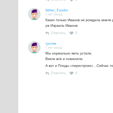
father_Fyodor
7 лет назад
Каких только Иванов не рождала земл
уж Израиль Иванов.
Ответить
0
суслик
7 лет назад
Мы нормально жить устали,
Взяли всё и поменяли.
А вот и Плоды «перестроек»…Сейчас 
Ответить
0