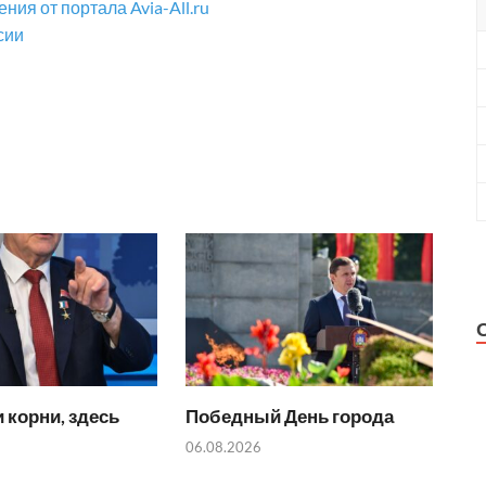
ия от портала Avia-All.ru
сии
 корни, здесь
Победный День города
06.08.2026