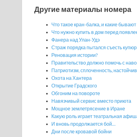
Другие материалы номера
Что такое кран-балка, и какие бывают
Что нужно купить в дом перед появл
Фанера над Улан-Удэ
Страж порядка пытался съесть купю
Реновация истории?
Правительство должно помочь с нав
Патриотизм, сплоченность, настойчив
Охота на Хантера
Открытие Градского
Обгоним на повороте
Навязчивый сервис вместо приюта
Мощное землетрясение в Иране
Какую роль играет театральная афиш
И вновь продолжается бой…
Дни после кровавой бойни