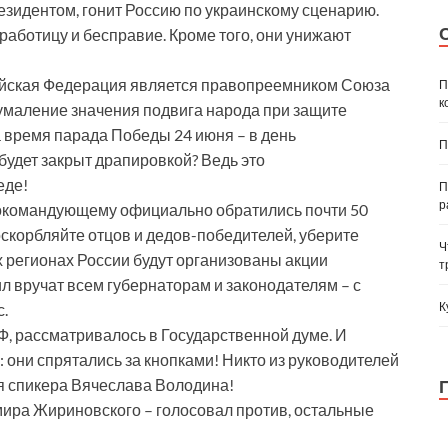
резидентом, гонит Россию по украинскому сценарию.
работицу и бесправие. Кроме того, они унижают
сийская Федерация является правопреемником Союза
П
к
«умаление значения подвига народа при защите
а время парада Победы 24 июня – в день
П
будет закрыт драпировкой? Ведь это
еде!
П
р
нокомандующему официально обратились почти 50
оскорбляйте отцов и дедов-победителей, уберите
Ч
х регионах России будут организованы акции
т
л вручат всем губернаторам и законодателям – с
К
с.
Ф, рассматривалось в Государственной думе. И
: они спрятались за кнопками! Никто из руководителей
ая спикера Вячеслава Володина!
ира Жириновского – голосовал против, остальные