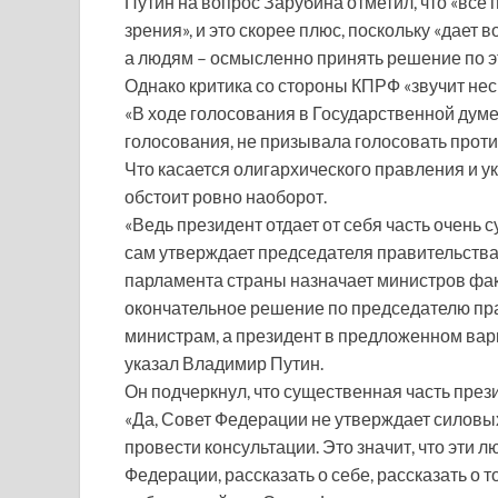
Путин на вопрос Зарубина отметил, что «все
зрения», и это скорее плюс, поскольку «дает 
а людям – осмысленно принять решение по э
Однако критика со стороны КПРФ «звучит нес
«В ходе голосования в Государственной дум
голосования, не призывала голосовать против
Что касается олигархического правления и у
обстоит ровно наоборот.
«Ведь президент отдает от себя часть очень
сам утверждает председателя правительства 
парламента страны назначает министров факт
окончательное решение по председателю прав
министрам, а президент в предложенном вари
указал Владимир Путин.
Он подчеркнул, что существенная часть през
«Да, Совет Федерации не утверждает силовы
провести консультации. Это значит, что эти 
Федерации, рассказать о себе, рассказать о 