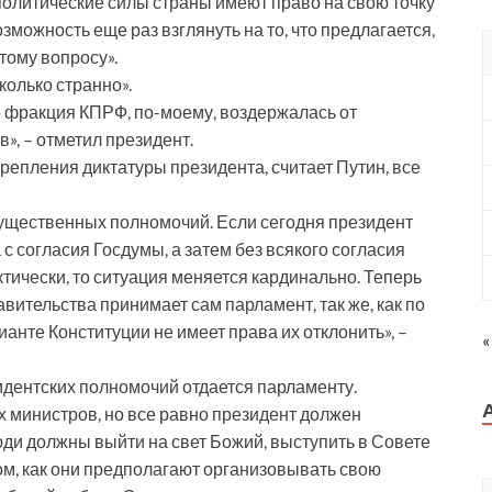
 политические силы страны имеют право на свою точку
возможность еще раз взглянуть на то, что предлагается,
тому вопросу».
колько странно».
е фракция КПРФ, по-моему, воздержалась от
», – отметил президент.
крепления диктатуры президента, считает Путин, все
 существенных полномочий. Если сегодня президент
с согласия Госдумы, а затем без всякого согласия
ически, то ситуация меняется кардинально. Теперь
ительства принимает сам парламент, так же, как по
анте Конституции не имеет права их отклонить», –
«
идентских полномочий отдается парламенту.
х министров, но все равно президент должен
люди должны выйти на свет Божий, выступить в Совете
том, как они предполагают организовывать свою