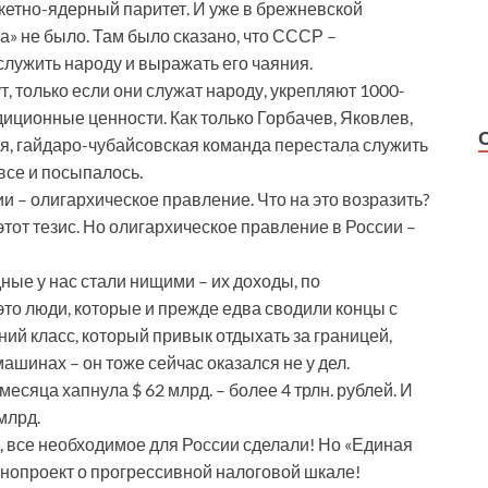
кетно-ядерный паритет. И уже в брежневской
а» не было. Там было сказано, что СССР –
лужить народу и выражать его чаяния.
, только если они служат народу, укрепляют 1000-
иционные ценности. Как только Горбачев, Яковлев,
ая, гайдаро-чубайсовская команда перестала служить
все и посыпалось.
сии – олигархическое правление. Что на это возразить?
тот тезис. Но олигархическое правление в России –
ые у нас стали нищими – их доходы, по
то люди, которые и прежде едва сводили концы с
ий класс, который привык отдыхать за границей,
машинах – он тоже сейчас оказался не у дел.
есяца хапнула $ 62 млрд. – более 4 трлн. рублей. И
млрд.
, все необходимое для России сделали! Но «Единая
онопроект о прогрессивной налоговой шкале!