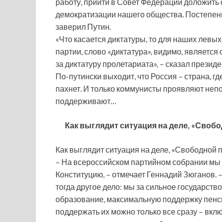
работу, прийти в Совет Федерации доложить о
демократизации нашего общества. Постепенно
заверил Путин.
«Что касается диктатуры, то для наших левы
партии, слово «диктатура», видимо, является
за диктатуру пролетариата», – сказал президе
По-путински выходит, что Россия – страна, г
пахнет. И только коммунисты проявляют непо
поддерживают…
Как выглядит ситуация на деле, «Своб
Как выглядит ситуация на деле, «Свободной 
– На всероссийском партийном собрании мы 
Конституцию, – отмечает Геннадий Зюганов. 
тогда другое дело: мы за сильное государств
образование, максимальную поддержку пенси
поддержать их можно только все сразу – вклю