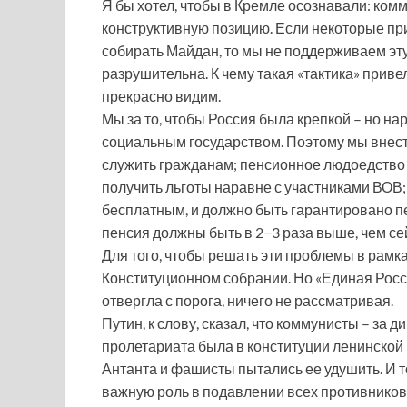
Я бы хотел, чтобы в Кремле осознавали: ком
конструктивную позицию. Если некоторые при
собирать Майдан, то мы не поддерживаем эт
разрушительна. К чему такая «тактика» приве
прекрасно видим.
Мы за то, чтобы Россия была крепкой – но н
социальным государством. Поэтому мы внес
служить гражданам; пенсионное людоедство
получить льготы наравне с участниками ВОВ
бесплатным, и должно быть гарантировано п
пенсия должны быть в 2−3 раза выше, чем се
Для того, чтобы решать эти проблемы в рамка
Конституционном собрании. Но «Единая Россия
отвергла с порога, ничего не рассматривая.
Путин, к слову, сказал, что коммунисты – за д
пролетариата была в конституции ленинской и
Антанта и фашисты пытались ее удушить. И 
важную роль в подавлении всех противников 