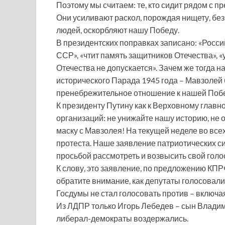
Поэтому мы считаем: те, кто сидит рядом с п
Они усиливают раскол, порождая нищету, без
людей, оскорбляют нашу Победу.
В президентских поправках записано: «Рос
ССР», «чтит память защитников Отечества», 
Отечества не допускается». Зачем же тогда н
исторического Парада 1945 года – Мавзолей 
пренебрежительное отношение к нашей Поб
К президенту Путину как к Верховному глав
организаций: не унижайте нашу историю, не 
маску с Мавзолея! На текущей неделе во все
протеста. Наше заявление патриотических си
просьбой рассмотреть и возвысить свой голо
К слову, это заявление, по предложению КПР
обратите внимание, как депутаты голосовали
Госдумы не стал голосовать против – включ
Из ЛДПР только Игорь Лебедев – сын Владим
либерал-демократы воздержались.