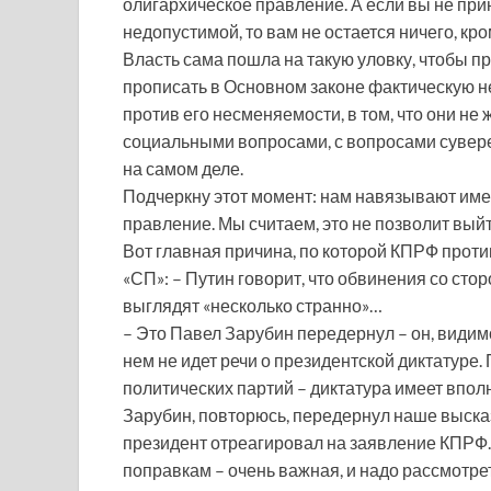
олигархическое правление. А если вы не при
недопустимой, то вам не остается ничего, кро
Власть сама пошла на такую уловку, чтобы п
прописать в Основном законе фактическую не
против его несменяемости, в том, что они не
социальными вопросами, с вопросами суверен
на самом деле.
Подчеркну этот момент: нам навязывают име
правление. Мы считаем, это не позволит выйти
Вот главная причина, по которой КПРФ проти
«СП»: – Путин говорит, что обвинения со сто
выглядят «несколько странно»…
– Это Павел Зарубин передернул – он, видим
нем не идет речи о президентской диктатуре.
политических партий – диктатура имеет вполн
Зарубин, повторюсь, передернул наше высказ
президент отреагировал на заявление КПРФ. 
поправкам – очень важная, и надо рассмотрет