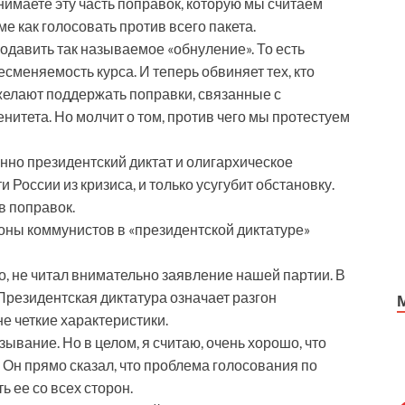
нимаете эту часть поправок, которую мы считаем
ме как голосовать против всего пакета.
родавить так называемое «обнуление». То есть
сменяемость курса. И теперь обвиняет тех, кто
 желают поддержать поправки, связанные с
итета. Но молчит о том, против чего мы протестуем
нно президентский диктат и олигархическое
 России из кризиса, и только усугубит обстановку.
в поправок.
роны коммунистов в «президентской диктатуре»
о, не читал внимательно заявление нашей партии. В
 Президентская диктатура означает разгон
е четкие характеристики.
ывание. Но в целом, я считаю, очень хорошо, что
Он прямо сказал, что проблема голосования по
ь ее со всех сторон.