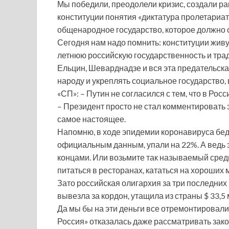
Мы победили, преодолели кризис, создали ра
конституции понятия «диктатура пролетариат
общенародное государство, которое должно с
Сегодня нам надо помнить: конституции живут
летнюю российскую государственность и трад
Ельцин, Шеварднадзе и вся эта предательск
народу и укреплять социальное государство, 
«СП»: – Путин не согласился с тем, что в Рос
– Президент просто не стал комментировать э
самое настоящее.
Напомню, в ходе эпидемии коронавируса бедн
официальным данным, упали на 22%. А ведь э
концами. Или возьмите так называемый средн
питаться в ресторанах, кататься на хороших 
Зато российская олигархия за три последних м
вывезла за кордон, утащила из страны $ 33,5 
Да мы бы на эти деньги все отремонтировали
Россия» отказалась даже рассматривать зак