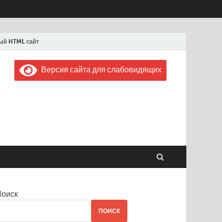
ый HTML сайт
Версия сайта для слабовидящих
 "Советская Россия"
 1956 года
Поиск
ПОИСК