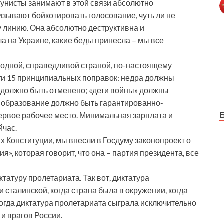
мунисты занимают в этой связи абсолютно
зывают бойкотировать голосование, чуть ли не
у линию. Она абсолютно деструктивна и
ла на Украине, какие беды принесла – мы все
ародной, справедливой страной, по-настоящему
ти 15 принципиальных поправок: недра должны
 должно быть отменено; «дети войны» должны
; образование должно быть гарантированно-
ервое рабочее место. Минимальная зарплата и
йчас.
х Конституции, мы внесли в Госдуму законопроект о
», которая говорит, что она – партия президента, все
иктатуру пролетариата. Так вот, диктатура
 сталинской, когда страна была в окружении, когда
тогда диктатура пролетариата сыграла исключительно
и врагов России.