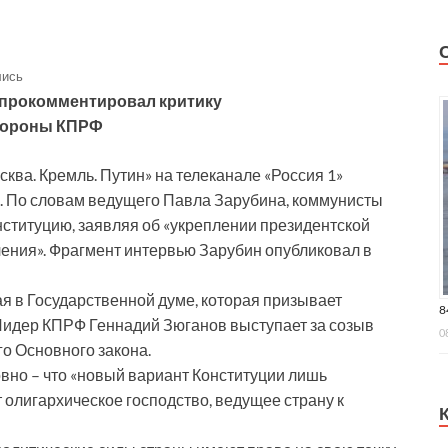
лись
 прокомментировал критику
тороны КПРФ
ва. Кремль. Путин» на телеканале «Россия 1»
. По словам ведущего Павла Зарубина, коммунисты
нституцию, заявляя об «укреплении президентской
ления». Фрагмент интервью Зарубин опубликовал в
я в Государственной думе, которая призывает
8
 Лидер КПРФ Геннадий Зюганов выступает за созыв
0
о Основного закона.
овно – что «новый вариант Конституции лишь
т олигархическое господство, ведущее страну к