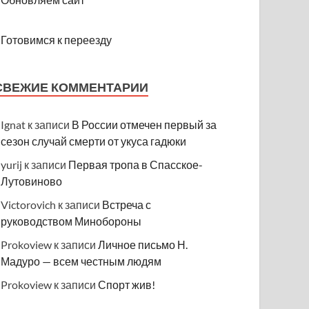
Готовимся к переезду
СВЕЖИЕ КОММЕНТАРИИ
Ignat
к записи
В России отмечен первый за
сезон случай смерти от укуса гадюки
yurij
к записи
Первая тропа в Спасское-
Лутовиново
Victorovich
к записи
Встреча с
руководством Минобороны
Prokoview
к записи
Личное письмо Н.
Мадуро — всем честным людям
Prokoview
к записи
Спорт жив!