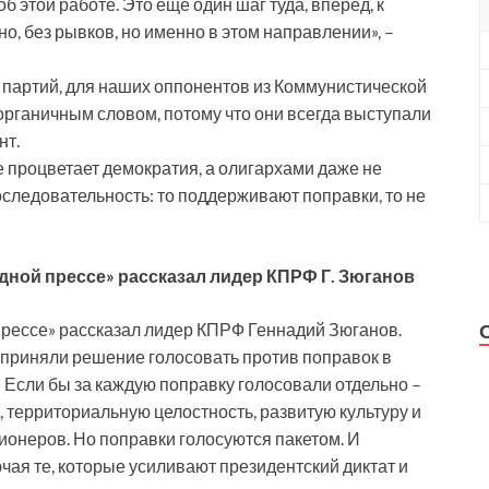
б этой работе. Это еще один шаг туда, вперед, к
, без рывков, но именно в этом направлении», –
х партий, для наших оппонентов из Коммунистической
 органичным словом, потому что они всегда выступали
нт.
де процветает демократия, а олигархами даже не
следовательность: то поддерживают поправки, то не
одной прессе» рассказал лидер КПРФ Г. Зюганов
прессе» рассказал лидер КПРФ Геннадий Зюганов.
приняли решение голосовать против поправок в
– Если бы за каждую поправку голосовали отдельно –
о, территориальную целостность, развитую культуру и
онеров. Но поправки голосуются пакетом. И
чая те, которые усиливают президентский диктат и