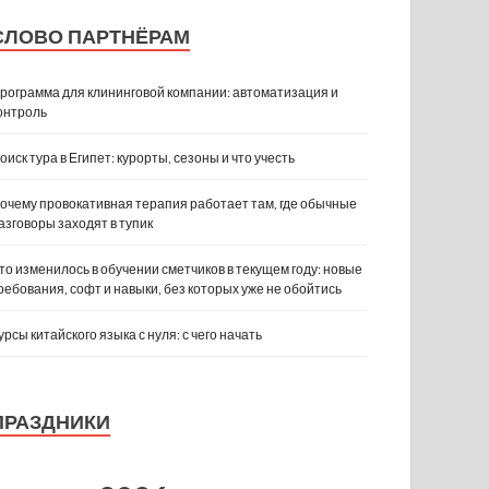
СЛОВО ПАРТНЁРАМ
рограмма для клининговой компании: автоматизация и
онтроль
оиск тура в Египет: курорты, сезоны и что учесть
очему провокативная терапия работает там, где обычные
азговоры заходят в тупик
то изменилось в обучении сметчиков в текущем году: новые
ребования, софт и навыки, без которых уже не обойтись
урсы китайского языка с нуля: с чего начать
ПРАЗДНИКИ