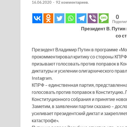
16.06.2020
-
92 комментариев.
0
Подели
Президент В. Путин
со с
Президент Владимир Путин в программе «Моск
прокомментировал критику со стороны КПРФ
призывают голосовать против поправок в Ко
диктатуры и усилении олигархического прав
Instagram.
КПРФ – единственная партия, представленна
голосовать против поправок в Конституцию.
Конституционного собрания и принятие новог
Заметим, в заявлении партии сказано – досл
усиливает президентский диктат и закрепляе
катастрофе».