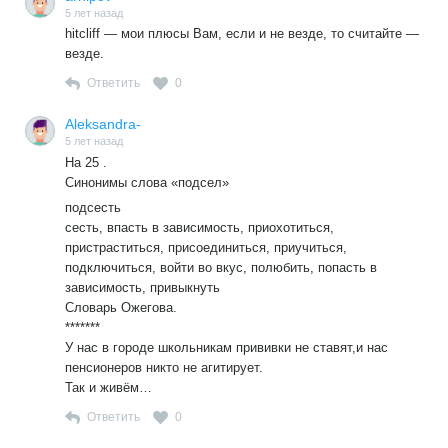
5 лет назад
hitcliff — мои плюсы Вам, если и не везде, то считайте —
везде.
Ответить
0
Aleksandra-
5 лет назад
На 25 .
Синонимы слова «подсел»
подсесть
сесть, впасть в зависимость, приохотиться,
пристраститься, присоединиться, приучиться,
подключиться, войти во вкус, полюбить, попасть в
зависимость, привыкнуть
Словарь Ожегова.
*******
У нас в городе школьникам прививки не ставят,и нас
пенсионеров никто не агитирует.
Так и живём…
Ответить
0