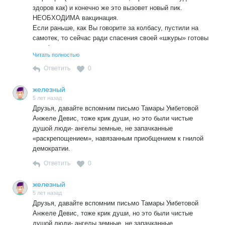
здоров как) и конечно же это вызовет новый пик.
НЕОБХОДИМА вакцинация.
Если раньше, как Вы говорите за колбасу, пустили на
самотек, то сейчас ради спасения своей «шкуры» готовы
уже физически уничтожить – «…жертвоприношение,
Читать полностью
только в изощренной форме…».
Ответить
0
железный
5 лет назад
Друзья, давайте вспомним письмо Тамары Умбетовой
Анжеле Девис, тоже крик души, но это были чистые
душой люди- ангелы земные, не запачканные
«раскрепощением», навязанным приобщением к гнилой
демократии.
Ответить
0
железный
5 лет назад
Друзья, давайте вспомним письмо Тамары Умбетовой
Анжеле Девис, тоже крик души, но это были чистые
душой люди- ангелы земные, не запачканные