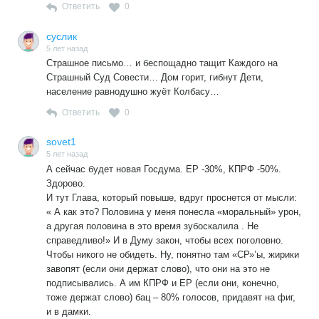
Ответить
0
суслик
5 лет назад
Страшное письмо… и беспощадно тащит Каждого на
Страшный Суд Совести… Дом горит, гибнут Дети,
население равнодушно жуёт Колбасу…
Ответить
0
sovet1
5 лет назад
А сейчас будет новая Госдума. ЕР -30%, КПРФ -50%.
Здорово.
И тут Глава, который повыше, вдруг проснется от мысли:
« А как это? Половина у меня понесла «моральный» урон,
а другая половина в это время зубоскалила . Не
справедливо!» И в Думу закон, чтобы всех поголовно.
Чтобы никого не обидеть. Ну, понятно там «СР»’ы, жирики
завопят (если они держат слово), что они на это не
подписывались. А им КПРФ и ЕР (если они, конечно,
тоже держат слово) бац – 80% голосов, придавят на фиг,
и в дамки.