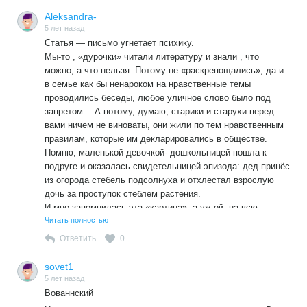
наказаны…
Aleksandra-
5 лет назад
Статья — письмо угнетает психику.
Мы-то , «дурочки» читали литературу и знали , что
можно, а что нельзя. Потому не «раскрепощались», да и
в семье как бы ненароком на нравственные темы
проводились беседы, любое уличное слово было под
запретом… А потому, думаю, старики и старухи перед
вами ничем не виноваты, они жили по тем нравственным
правилам, которые им декларировались в обществе.
Помню, маленькой девочкой- дошкольницей пошла к
подруге и оказалась свидетельницей эпизода: дед принёс
из огорода стебель подсолнуха и отхлестал взрослую
дочь за проступок стеблем растения.
И мне запомнилась эта «картина», а уж ей, на всю
оставшуюся жизнь!
Читать полностью
За колбасу не пожалели будущее поколение.
Ответить
0
Многие, стоявшие у истоков предательства, жизнью уже
наказаны…
sovet1
5 лет назад
Вованнский