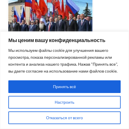
Мы ценим вашу конфиденциальность
Мы используем файлы cookie для улучшения вашего
83 (15784), 6 августа 2026 г.
просмотра, показа персонализированной рекламы или
06.08.2026
контента и анализа нашего трафика. Нажав "Принять все",
вы даете согласие на использование нами файлов cookie.
КАЛЕНДАРЬ ПУБЛИКАЦИЙ
Принять всё
Сентябрь 2021
Настроить
Пн
Вт
Ср
Чт
Пт
Сб
Вс
Отказаться от всего
1
2
3
4
5