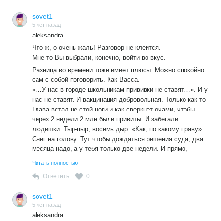
«проспал»? Когда у меня срок то кончается? Фу-у. Не,
вроде еще пара дней есть». Вон, наверху, на один день
sovet1
замешкались и все в аут. Интересно будет, кинулся за
5 лет назад
вакциной, а ее нету. Не завезли. Во где холодный пот
aleksandra
прошибет!
Что ж, о-очень жаль! Разговор не клеится.
Главное сейчас все спокойно. Все добровольно.
Мне то Вы выбрали, конечно, войти во вкус.
Разница во времени тоже имеет плюсы. Можно спокойно
сам с собой поговорить. Как Васса.
«…У нас в городе школьникам прививки не ставят…». И у
нас не ставят. И вакцинация добровольная. Только как то
Глава встал не стой ноги и как сверкнет очами, чтобы
через 2 недели 2 млн были привиты. И забегали
людишки. Тыр-пыр, восемь дыр: «Как, по какому праву».
Снег на голову. Тут чтобы дождаться решения суда, два
месяца надо, а у тебя только две недели. И прямо,
главное , никто не «ожидал». А тут еще и Компании
Читать полностью
подсуетились, под шумок своих напрягли, ни сном, ни
Ответить
0
духом, никаким боком к Главенскому указу. Потом правда
Минтруда сказал, что они пошутили. Но сказал уже
sovet1
после. Ну не успел, он же не ожидал, что все так скоро
5 лет назад
бросятся это исполнять. Жрать, им видите, захотелось. И
aleksandra
опять все спокойно. Все добровольно.