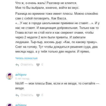
Что ж, о-очень жаль! Разговор не клеится.
Мне то Вы выбрали, конечно, войти во вкус.
Разница во времени тоже имеет плюсы. Можно спокойно
сам с собой поговорить. Как Васса.
«…У нас в городе школьникам прививки не ставят…». И у
нас не ставят. И вакцинация добровольная. Только как то
Глава встал не стой ноги и как сверкнет очами, чтобы
через 2 недели 2 млн были привиты. И забегали
людишки. Тыр-пыр, восемь дыр: «Как, по какому праву».
Снег на голову. Тут чтобы дождаться решения суда, два
месяца надо, а у тебя только две недели. И прямо,
главное , никто не «ожидал». А тут еще и Компании
Читать полностью
подсуетились, под шумок своих напрягли, ни сном, ни
Ответить
0
духом, никаким боком к Главенскому указу. Потом правда
Минтруда сказал, что они пошутили. Но сказал уже
arhipov
после. Ну не успел, он же не ожидал, что все так скоро
5 лет назад
бросятся это исполнять. Жрать, им видите, захотелось. И
hitcliff — мои плюсы Вам, если и не везде, то считайте —
опять все спокойно. Все добровольно.
везде.
Ответить
0
arhipov