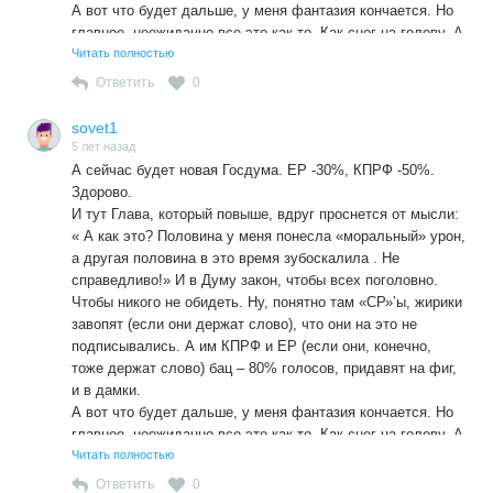
А вот что будет дальше, у меня фантазия кончается. Но
главное, неожиданно все это как-то. Как снег на голову. А
после этого опять все будет спокойно. Потому как у всех
Читать полностью
постоянно в голове будет крутится: «Елы-палы, неужто
Ответить
0
«проспал»? Когда у меня срок то кончается? Фу-у. Не,
вроде еще пара дней есть». Вон, наверху, на один день
sovet1
замешкались и все в аут. Интересно будет, кинулся за
5 лет назад
вакциной, а ее нету. Не завезли. Во где холодный пот
А сейчас будет новая Госдума. ЕР -30%, КПРФ -50%.
прошибет!
Здорово.
И тут Глава, который повыше, вдруг проснется от мысли:
Главное сейчас все спокойно. Все добровольно.
« А как это? Половина у меня понесла «моральный» урон,
а другая половина в это время зубоскалила . Не
справедливо!» И в Думу закон, чтобы всех поголовно.
Чтобы никого не обидеть. Ну, понятно там «СР»’ы, жирики
завопят (если они держат слово), что они на это не
подписывались. А им КПРФ и ЕР (если они, конечно,
тоже держат слово) бац – 80% голосов, придавят на фиг,
и в дамки.
А вот что будет дальше, у меня фантазия кончается. Но
главное, неожиданно все это как-то. Как снег на голову. А
после этого опять все будет спокойно. Потому как у всех
Читать полностью
постоянно в голове будет крутится: «Елы-палы, неужто
Ответить
0