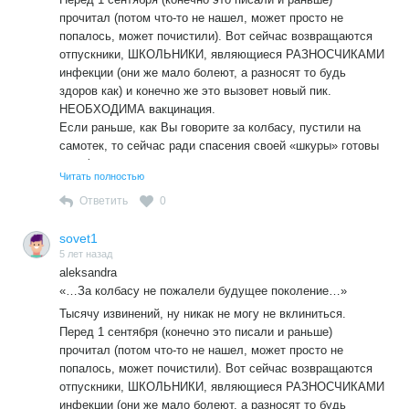
прочитал (потом что-то не нашел, может просто не
попалось, может почистили). Вот сейчас возвращаются
отпускники, ШКОЛЬНИКИ, являющиеся РАЗНОСЧИКАМИ
инфекции (они же мало болеют, а разносят то будь
здоров как) и конечно же это вызовет новый пик.
НЕОБХОДИМА вакцинация.
Если раньше, как Вы говорите за колбасу, пустили на
самотек, то сейчас ради спасения своей «шкуры» готовы
уже физически уничтожить – «…жертвоприношение,
Читать полностью
только в изощренной форме…».
Ответить
0
sovet1
5 лет назад
aleksandra
«…За колбасу не пожалели будущее поколение…»
Тысячу извинений, ну никак не могу не вклиниться.
Перед 1 сентября (конечно это писали и раньше)
прочитал (потом что-то не нашел, может просто не
попалось, может почистили). Вот сейчас возвращаются
отпускники, ШКОЛЬНИКИ, являющиеся РАЗНОСЧИКАМИ
инфекции (они же мало болеют, а разносят то будь