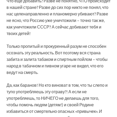
Что еще добавить? Разве не понятно, ЧТО происходит
в нашей стране? Разве до сих пор никто не понял, что
нас целенаправленно и планомерно убивают? Разве
не ясно, что Россию уже уничтожили – точно так же,
как уничтожили СССР? А сейчас добивают тебя и
твоих детей!
Только пропитый и прокуренный разум не способен
осознать эту реальность. Вот поэтому вся страна
забита и залита табаком и спиртным пойлом – чтобы
народ в табачном и пивном угаре не видел, что его
ведут на смерть.
Да, как баранов! Но кто виноват в том, что ты слепо и
тупо употребляешь эту отраву?! А если не
употребляешь, то НИЧЕГО не делаешь для того,
чтобы помочь людям (детям!) и своей Родине
избавиться от смертельно опасных «привычек». И