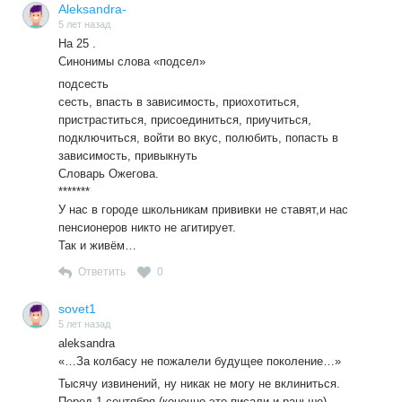
Aleksandra-
5 лет назад
На 25 .
Синонимы слова «подсел»
подсесть
сесть, впасть в зависимость, приохотиться,
пристраститься, присоединиться, приучиться,
подключиться, войти во вкус, полюбить, попасть в
зависимость, привыкнуть
Словарь Ожегова.
*******
У нас в городе школьникам прививки не ставят,и нас
пенсионеров никто не агитирует.
Так и живём…
Ответить
0
sovet1
5 лет назад
aleksandra
«…За колбасу не пожалели будущее поколение…»
Тысячу извинений, ну никак не могу не вклиниться.
Перед 1 сентября (конечно это писали и раньше)