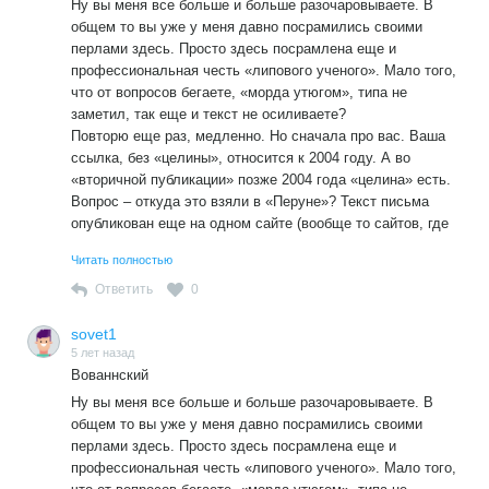
Ну вы меня все больше и больше разочаровываете. В
общем то вы уже у меня давно посрамились своими
перлами здесь. Просто здесь посрамлена еще и
профессиональная честь «липового ученого». Мало того,
что от вопросов бегаете, «морда утюгом», типа не
заметил, так еще и текст не осиливаете?
Повторю еще раз, медленно. Но сначала про вас. Ваша
ссылка, без «целины», относится к 2004 году. А во
«вторичной публикации» позже 2004 года «целина» есть.
Вопрос – откуда это взяли в «Перуне»? Текст письма
опубликован еще на одном сайте (вообще то сайтов, где
опубликовано письмо много, хорошо пошел этот текст, но
Читать полностью
нам то интересно ранее 2004 года ), который нашел забив
в поисковике текст.
Ответить
0
Это сайт «посвящен храму в честь Державной иконы
Божией Матери», в «Державном листке» №15 за 2003
sovet1
перепечатка письма из газеты. А ЧТО ЭТО ЗА ГАЗЕТА, Я
5 лет назад
Вованнский
ВАМ УЖЕ ДАЛ – ЭТО «СОВЕТСКАЯ РОССИЯ» №57 ОТ
17 МАЯ 2001 ГОДА. Хорошо видно, может вам надо дать
Ну вы меня все больше и больше разочаровываете. В
еще крупнее. А чтобы не обвинили в подтасовке, я
общем то вы уже у меня давно посрамились своими
привел статьи которые там были опубликованы.
перлами здесь. Просто здесь посрамлена еще и
P.S. Адреса я не даю. Мой поиск, это МОЯ
профессиональная честь «липового ученого». Мало того,
ИНТЕЛЛЕКТУАЛЬНАЯ СОБСТВЕННОСТЬ, чтобы потом