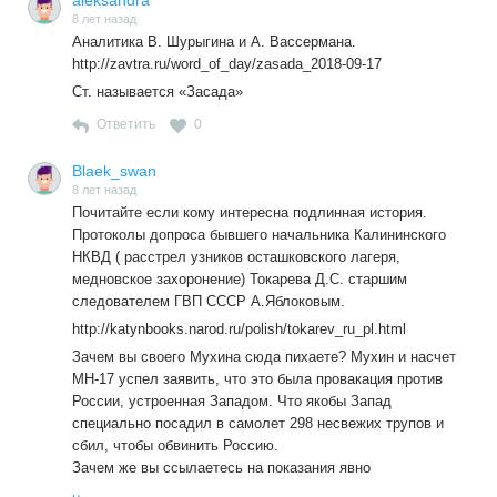
«курского» Бука стреляли «украинскими» ракетами, что
8 лет назад
естественно будет неоспоримой правдой для упоротых
Аналитика В. Шурыгина и А. Вассермана.
борцунов с «российским империализЬмом».
http://zavtra.ru/word_of_day/zasada_2018-09-17
Психология-с!
Ст. называется «Засада»
На 20
Ответить
0
«Обращаю внимание, что бывшие сотрудники НКВД
СССР давали показания следственной бригаде ГВП под
Blaek_swan
подписку об ответственности заведомо ложных
8 лет назад
показаний. Являются ли они «либеральным бредом» ?»
Почитайте если кому интересна подлинная история.
Протоколы допроса бывшего начальника Калининского
Да они получив указания от «соответствующих органов»
НКВД ( расстрел узников осташковского лагеря,
не стали спорить с начальством но не отказали себе в
медновское захоронение) Токарева Д.С. старшим
удовольствии посмеяться над следователями. Одни
следователем ГВП СССР А.Яблоковым.
эпизод с непрерывным массовым расстрелом сотен (если
не тысяч) польских офицеров в МАЛЕНЬКОЙ комнате
http://katynbooks.narod.ru/polish/tokarev_ru_pl.html
чего стоит.
Зачем вы своего Мухина сюда пихаете? Мухин и насчет
МН-17 успел заявить, что это была провакация против
России, устроенная Западом. Что якобы Запад
специально посадил в самолет 298 несвежих трупов и
сбил, чтобы обвинить Россию.
Зачем же вы ссылаетесь на показания явно
неадекватного( хотя неглупого и небездарного) человека