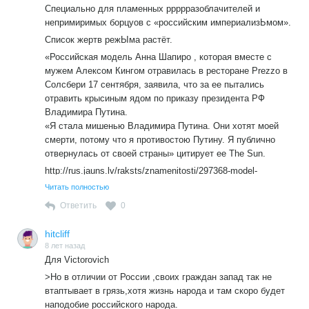
Специально для пламенных ррррразоблачителей и
непримиримых борцуов с «российским империализЬмом».
Список жертв режЫма растёт.
«Российская модель Анна Шапиро , которая вместе с
мужем Алексом Кингом отравилась в ресторане Prezzo в
Солсбери 17 сентября, заявила, что за ее пытались
отравить крысиным ядом по приказу президента РФ
Владимира Путина.
«Я стала мишенью Владимира Путина. Они хотят моей
смерти, потому что я противостою Путину. Я публично
отвернулась от своей страны» цитирует ее The Sun.
http://rus.jauns.lv/raksts/znamenitosti/297368-model-
zayavila-chto-ee-pytalis-otravit-krysinym-yadom-po-prikazu-
Читать полностью
putina
Ответить
0
Так что когда в следующий раз начнёте перечислять
«преступления» РФ не забудьте и об этой в высшей
hitcliff
степени достойной бойчихе (или бойцыце) с путиным.
8 лет назад
Для Victorovich
>Но в отличии от России ,своих граждан запад так не
втаптывает в грязь,хотя жизнь народа и там скоро будет
наподобие российского народа.