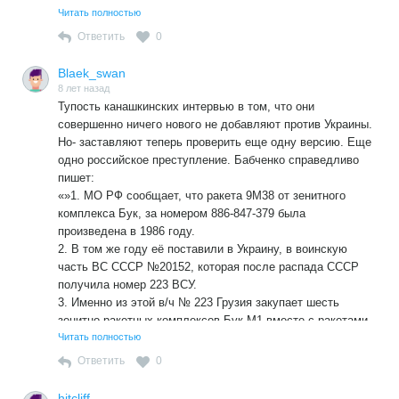
безнаказанным. Агрессор должен нетвратимо быть
Читать полностью
наказан. Иначe будет не миновать повторных
преступлений и эскалации насилия.
Ответить
0
А ведь «красную линию» российский агрессор перешел
еще в 2008-м! Считаю, что мировое сообщество
Blaek_swan
допустило огромную ошибку, недооценив события 2008-го
8 лет назад
Тупость канашкинских интервью в том, что они
, не осудив российскую агрессию резолюцией ООН, и не
совершенно ничего нового не добавляют против Украины.
введя санкции в отношении неё. Считаю, что мировое
Но- заставляют теперь проверить еще одну версию. Еще
сообщество должно исправить свою ошибку и ввести в
одно российское преступление. Бабченко справедливо
отношении России новые, более жесткие санкции за
пишет:
Грузию. И люди доброй воли co всего мира, в том числе в
«»1. МО РФ сообщает, что ракета 9М38 от зенитного
России, должны объединяться и добиваться принятия
комплекса Бук, за номером 886-847-379 была
жестких международных санкций в отношении РФ.
произведена в 1986 году.
2. В том же году её поставили в Украину, в воинскую
часть ВС СССР №20152, которая после распада СССР
получила номер 223 ВСУ.
3. Именно из этой в/ч № 223 Грузия закупает шесть
зенитно-ракетных комплексов Бук-М1 вместе с ракетами.
4. В 2008 году Россия захватывает грузинские БУКи
Читать полностью
вместе с ракетами и вывозит их в Россию.
Ответить
0
5. Это все проклятые бандеровцы сбили, мы не при чем!
6. Сейчас малоумные с этой ракетой еще и новую серию
hitcliff