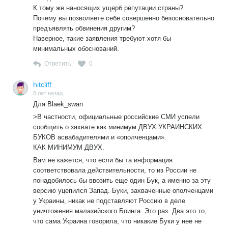
К тому же наносящих ущерб репутации страны?
Почему вы позволяете себе совершенно безосновательно
предъявлять обвинения другим?
Наверное, такие заявления требуют хотя бы
минимальных обоснований.
Ответить
0
hitcliff
8 лет назад
Для Blaek_swan
>В частности, официальные российские СМИ успели
сообщить о захвате как минимум ДВУХ УКРАИНСКИХ
БУКОВ асвабадителями и «ополченцами».
КАК МИНИМУМ ДВУХ.
Вам не кажется, что если бы та информация
соответствовала действительности, то из России не
понадобилось бы ввозить еще один Бук, а именно за эту
версию уцепился Запад. Буки, захваченные ополченцами
у Украины, никак не подставляют Россию в деле
уничтожения малазийского Боинга. Это раз. Два это то,
что сама Украина говорила, что никакие Буки у нее не