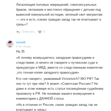
Легализация половых извращений, гомосексуальных
браков, эвтаназии и жестокого обращения с детьми под
вывеской ювенальной юстиции, зеленый свет мигрантам
— это и есть «своих граждан запад так не втаптывает в
грязь»?
Ответить
0
wowik
8 лет назад
На 35
«А почему возмущаетесь западным правосудием и
следствием ,и ничего не говорите о путинском суде и
прокуратуре и МВД ,вместе со следственным комитетом
,это точная копия западного правосудия»
Кто «не говорит», уважаемый Victorovich? МО РФ? Так
оно то тут при чём? А может «Советская Россия»? Но
даже в этом номере есть статья посвящённая судебному
произволу в РФ. Не понимаю вашего возмущения в
комментарии к ДАННОЙ статье.
«Но в отличии от России ,своих граждан запад так не
втаптывает в грязь»