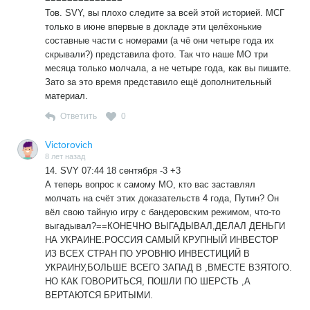
Тов. SVY, вы плохо следите за всей этой историей. МСГ
только в июне впервые в докладе эти целёхонькие
составные части с номерами (а чё они четыре года их
скрывали?) представила фото. Так что наше МО три
месяца только молчала, а не четыре года, как вы пишите.
Зато за это время представило ещё дополнительный
материал.
Ответить
0
Victorovich
8 лет назад
14. SVY 07:44 18 сентября -3 +3
А теперь вопрос к самому МО, кто вас заставлял
молчать на счёт этих доказательств 4 года, Путин? Он
вёл свою тайную игру с бандеровским режимом, что-то
выгадывал?==КОНЕЧНО ВЫГАДЫВАЛ,ДЕЛАЛ ДЕНЬГИ
НА УКРАИНЕ.РОССИЯ САМЫЙ КРУПНЫЙ ИНВЕСТОР
ИЗ ВСЕХ СТРАН ПО УРОВНЮ ИНВЕСТИЦИЙ В
УКРАИНУ,БОЛЬШЕ ВСЕГО ЗАПАД В ,ВМЕСТЕ ВЗЯТОГО.
НО КАК ГОВОРИТЬСЯ, ПОШЛИ ПО ШЕРСТЬ ,А
ВЕРТАЮТСЯ БРИТЫМИ.