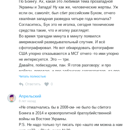
По Боингу. Ах, какая это любимая тема прозападной
Украины и Запада! Ну как же, человеческие жертвы. Уж
если он, самолёт, был сбит российским Буком, отчего
хвалёная западная разведка четыре года молчала?
Согласитесь, Бук это не иголка, сегодня технические
средства такие, что и иголку разглядят.
Во время трагедии минута в минуту появился
американский разведывательный спутник. И всё
сфотографировал. Но вот обнародовать фотографии
США упорно отказываются а МСГ отчего -то ими упорно
не интересуется. Это — три.
Давайте, побеседуем, пан. Я готов разговору: и про
майдан- поведаю, и про албанских сепаратистов, да про
Бук — тоже.
Читать полностью
Ответить
0
Апрельский
8 лет назад
«Не отмалчались бы в 2008-ом- не было бы сбитого
Боинга в 2014 и кровопролитной братоубийственной
войны на Востоке Украины.
Р.S. Не надо только тут писать про «ашто им можна а нам