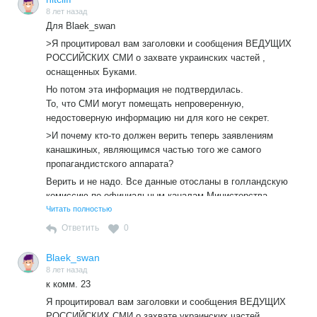
расследования оккупации Грузии запустят.
8 лет назад
7. Все, буквально все, к чему они ни притрагиваются,
Для Blaek_swan
превращается в какой-то просто невероятный адский
>Я процитировал вам заголовки и сообщения ВЕДУЩИХ
перформанс.
РОССИЙСКИХ СМИ о захвате украинских частей ,
8. Оккупировать Грузию, отжать у неё украинские «Буки»,
оснащенных Буками.
сбить одним из них малайзийский «Боинг», а потом орать,
Но потом эта информация не подтвердилась.
что это все проклятые бандеровцы — боже, боже, это
То, что СМИ могут помещать непроверенную,
просто неповторимо…»
недостоверную информацию ни для кого не секрет.
>И почему кто-то должен верить теперь заявлениям
канашкиных, являющимся частью того же самого
пропагандистского аппарата?
Верить и не надо. Все данные отосланы в голландскую
комиссию по официальным каналам Министерства
обороны.
Читать полностью
Ответить
0
Blaek_swan
8 лет назад
к комм. 23
Я процитировал вам заголовки и сообщения ВЕДУЩИХ
РОССИЙСКИХ СМИ о захвате украинских частей ,