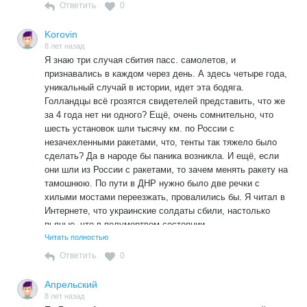
Ответить
0
Korovin
8 лет назад
Я знаю три случая сбития пасс. самолетов, и
признавались в каждом через день. А здесь четыре года,
уникальный случай в истории, идет эта бодяга.
Голландцы всё грозятся свидетелей представить, что же
за 4 года нет ни одного? Ещё, очень сомнительно, что
шесть установок шли тысячу км. по России с
незачехленными ракетами, что, тенты так тяжело было
сделать? Да в народе бы паника возникла. И ещё, если
они шли из России с ракетами, то зачем менять ракету на
тамошнюю. По пути в ДНР нужно было две речки с
хилыми мостами переезжать, провалились бы. Я читал в
Интернете, что украинские солдаты сбили, настолько
пьяные, что в полумертвом состоянии.
Что касается этой следств. группы, то представители
Читать полностью
Малайзии, Австралии и т.п.- как они вообще могут судить
Ответить
0
об этом? Ясно, что там всем рулила Украина. Говорят, что
наших приглашали, не приглашали, врут!
Апрельский
8 лет назад