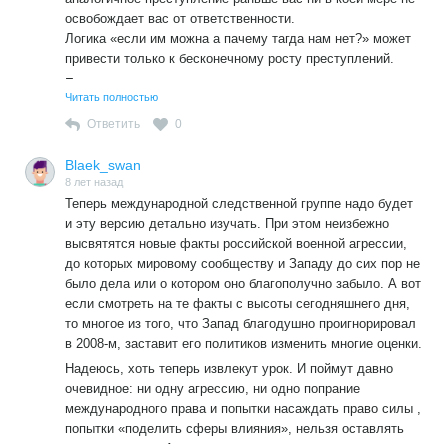
освобождает вас от ответственности.
Логика «если им можна а пачему тагда нам нет?» может
привести только к бесконечному росту преступлений.
Если «они» поступают плохо или совершают
Читать полностью
преступление- боритесь с этим! А не бегите совершать
аналогичное преступление. Не забывая при этом про
Ответить
0
духовность и скрепы вопить.Р.S. Не надо только тут
писать про «ашто им можна а нам нильзя??» :
Blaek_swan
1)Каждый должен отвечать за свои поступки; 2) если кто-
8 лет назад
Теперь международной следственной группе надо будет
то совершает преступление, и вы хотите совершить
и эту версию детально изучать. При этом неизбежно
аналогичное преступление, тот факт, что кто-то совершал
высвятятся новые факты российской военной агрессии,
аналогичное преступление раньше вас ни в коей мере не
до которых мировому сообществу и Западу до сих пор не
освобождает вас от ответственности.
было дела или о котором оно благополучно забыло. А вот
Логика «если им можна а пачему тагда нам нет?» может
если смотреть на те факты с высоты сегодняшнего дня,
привести только к бесконечному росту преступлений.
то многое из того, что Запад благодушно проигнорировал
Если «они» поступают плохо или совершают
в 2008-м, заставит его политиков изменить многие оценки.
преступление- боритесь с этим! А не бегите совершать
Надеюсь, хоть теперь извлекут урок. И поймут давно
аналогичное преступление. Не забывая при этом про
очевидное: ни одну агрессию, ни одно попрание
духовность и скрепы вопить.
международного права и попытки насаждать право силы ,
попытки «поделить сферы влияния», нельзя оставлять