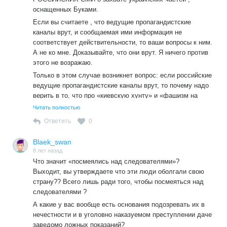
оснащенных Буками.
Если вы считаете , что ведущие пропагандистские
каналы врут, и сообщаемая ими информация не
соответствует действительности, то ваши вопросы к ним.
А не ко мне. Доказывайте, что они врут. Я ничего против
этого не возражаю.
Только в этом случае возникнет вопрос: если российские
ведущие пропагандистские каналы врут, то почему надо
верить в то, что про «киевскую хунту» и «фашизм на
Украини» они говорят правду?
Читать полностью
И почему кто-то должен верить теперь заявлениям
Ответить
0
канашкиных, являющимся частью того же самого
пропагандистского аппарата?
Blaek_swan
Выходит, вы и сами не верите официальным российским
8 лет назад
СМИ?
Что значит «посмеялись над следователями»?
Выходит, вы утверждаете что эти люди оболгали свою
страну?? Всего лишь ради того, чтобы посмеяться над
следователями ?
А какие у вас вообще есть основания подозревать их в
нечестности и в уголовно наказуемом преступлении даче
заведомо ложных показаний?