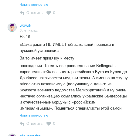
пропадали. Три — за 4 года информация о захваченных
Читать полностью
ополченцами Буках ни разу не всплывала больше.
Ответить
0
wowik
8 лет назад
На 16
«Сама ракета НЕ ИМЕЕТ обязательной привязки в
пусковой установки.»
За то имеет привязку к месту
нахождения. То есть все расследование Bellingcatы
«проследившей» весь путь российского Бука из Курса до
Донбасса накрывается медным тазом. А именно на эту ну
абсолютно независимую (получающую деньги из
бюджета военного ведомства Мелкобритании) и ну очень
честную организацию ссылались украинские бандеровцы
и отечественные борцуны с «российским
имперализЬмом». Помниться специалисты этой самой
Bellingcatы вычислили даже тех кто стрелял из
Читать полностью
«курского» Бука.
Ответить
0
Разумеется безымянные герои информационной войны
быстренько начнут рисовать новую версию когда из
aleksandra