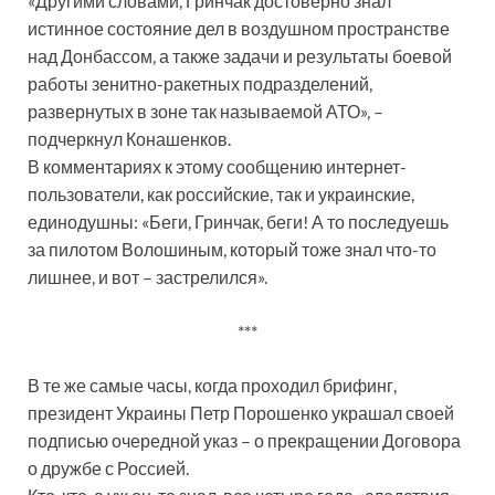
«Другими словами, Гринчак достоверно знал
истинное состояние дел в воздушном пространстве
над Донбассом, а также задачи и результаты боевой
работы зенитно-ракетных подразделений,
развернутых в зоне так называемой АТО», –
подчеркнул Конашенков.
В комментариях к этому сообщению интернет-
пользователи, как российские, так и украинские,
единодушны: «Беги, Гринчак, беги! А то последуешь
за пилотом Волошиным, который тоже знал что-то
лишнее, и вот – застрелился».
***
В те же самые часы, когда проходил брифинг,
президент Украины Петр Порошенко украшал своей
подписью очередной указ – о прекращении Договора
о дружбе с Россией.