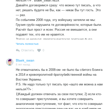
нильзя??» : Blaek_swan.№29.
Давайте договоримся сразу: что можно тут писать, а что
нет, решать будете не Вы, как — никак Вы тут гость. Это
— раз.
По событиям 2008 года, эту войнушку затеяли не мы:
Грузия грубо нарушила те договорённости, которые были.
Расчёт был прост и ясен: Россия не вмешается, а они
подавят тех, кто им не нравятся.
Запад не молчал: пропагандистская агитация была
бурной, просто тогда онм сильно не задела их интересы.
Читать полностью
А вот на Украине — их интересы задеты и — сильно.
Ответить
0
Запад аннексировал Косово. И как, они должны были
сами на себя санкции накладывать? Или бомбёжка
Blaek_swan
Сербии и Черногории. И — тоже никаких санкций. Это
8 лет назад
два.
Не отмалчались бы в 2008-ом- не было бы сбитого Боинга
в 2014 и кровопролитной братоубийственной войны на
Востоке Украины.
Р.S. Не надо только тут писать про «ашто им можна а нам
нильзя??» :
1)Каждый должен отвечать за свои поступки; 2) если кто-
то совершает преступление, и вы хотите совершить
аналогичное преступление, тот факт, что кто-то совершал
аналогичное преступление раньше вас ни в коей мере не