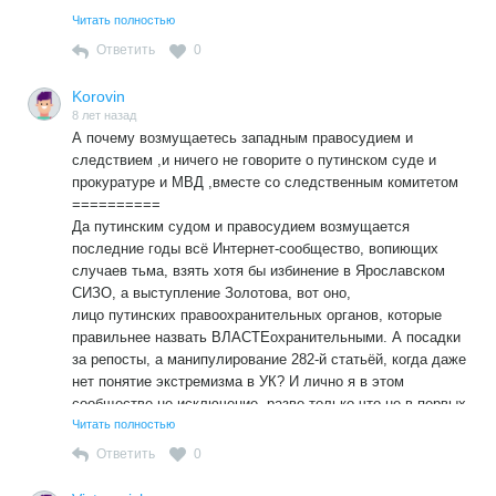
И с чего вы так решили, уважаемый Victorovich? Да
Читать полностью
недавний «чрезвычайно жестокий» разгон «птенцов
Ответить
0
навального» на фоне настоящих уличных боёв с
использованием бронеавтомобилей, водомётов,
Korovin
слезоточивого газа и резиновых пуль применяемых
8 лет назад
ЗАПАДОМ против своих граждан смотрится детским
А почему возмущаетесь западным правосудием и
утренником.
следствием ,и ничего не говорите о путинском суде и
прокуратуре и МВД ,вместе со следственным комитетом
А уж если речь идёт о судебной системе, так там все
==========
далеко не так радужно, как вам кажется.
Да путинским судом и правосудием возмущается
«Во вторник высшая судебная инстанция –
последние годы всё Интернет-сообщество, вопиющих
Административный окружной суд – окончательно
случаев тьма, взять хотя бы избинение в Ярославском
запретила избираться в Сейм бывшему депутату
СИЗО, а выступление Золотова, вот оно,
Европарламента, лидеру «Русского союза Латвии»
лицо путинских правоохранительных органов, которые
Татьяне Жданок.
правильнее назвать ВЛАСТЕохранительными. А посадки
…представитель Центральной избирательной комиссии,
за репосты, а манипулирование 282-й статьёй, когда даже
женщина-адвокат не нашла ничего лучше, чем сказать:
нет понятие экстремизма в УК? И лично я в этом
Ничего конкретного нет, но все вместе, вся ее
сообществе не исключение, разве только что не в первых
деятельность – это угроза Латвии.
рядах.
Читать полностью
https://vz.ru//world/2018/9/4/940364.html
Ответить
0
Ну и чем это не «втаптывание в грязь»?