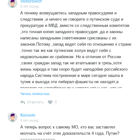
Victorovich
8 лет назад
А почему возмущаетесь западным правосудием и
следствием ,и ничего не говорите о путинском суде и
прокуратуре и МВД ,вместе со следственным комитетом
,это точная копия западного правосудия ,да и законы
написаны западными советниками срисованы с их
законов.Потому ,запад ведет себя по отношению к стране
,точно так же как путинские холуи ведут себя с
недовольными их грабежом .Но в отличии от России
,своих граждан запад так не втаптывает в грязь,хотя
жизнь народа и там скоро будет наподобие российского
народа.Система построенная в мире сегодня зашла в
тупик и выхода эти либерал-фашисты не находят,а
поделиться награбленным у народа,что у нас ,что на
западе ,не желают.Впереди у народов тяжелые времена.
Читать полностью
Ответить
0
Korovin
8 лет назад
А теперь вопрос к самому МО, кто вас заставлял
молчать на счёт этих доказательств 4 года, Путин?
==============