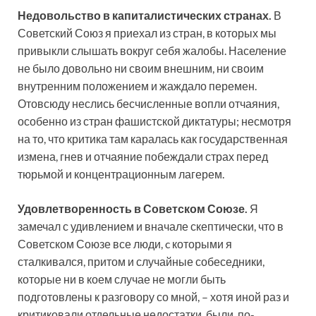
Недовольство в капиталистических странах.
В
Советский Союз я приехал из стран, в которых мы
привыкли слышать вокруг себя жалобы. Население
не было довольно ни своим внешним, ни своим
внутренним положением и жаждало перемен.
Отовсюду неслись бесчисленные вопли отчаяния,
особенно из стран фашистской диктатуры; несмотря
на то, что критика там каралась как государственная
измена, гнев и отчаяние побеждали страх перед
тюрьмой и концентрационным лагерем.
Удовлетворенность в Советском Союзе.
Я
замечал с удивлением и вначале скептически, что в
Советском Союзе все люди, c которыми я
сталкивался, притом и случайные собеседники,
которые ни в коем случае не могли быть
подготовлены к разговору со мной, – хотя иной раз и
критиковали отдельные недостатки, были, по-