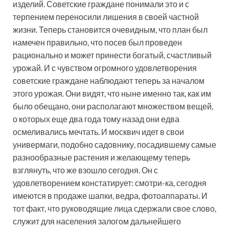
изделий. Советские граждане понимали это и с
терпением переносили лишения в своей частной
жизни. Теперь становится очевидным, что план был
намечен правильно, что посев был проведен
рационально и может принести богатый, счастливый
урожай. И с чувством огромного удовлетворения
советские граждане наблюдают теперь за началом
этого урожая. Они видят, что ныне именно так, как им
было обещано, они располагают множеством вещей,
о которых еще два года тому назад они едва
осмеливались мечтать. И москвич идет в свои
универмаги, подобно садовнику, посадившему самые
разнообразные растения и желающему теперь
взглянуть, что же взошло сегодня. Он с
удовлетворением констатирует: смотри-ка, сегодня
имеются в продаже шапки, ведра, фотоаппараты. И
тот факт, что руководящие лица сдержали свое слово,
служит для населения залогом дальнейшего