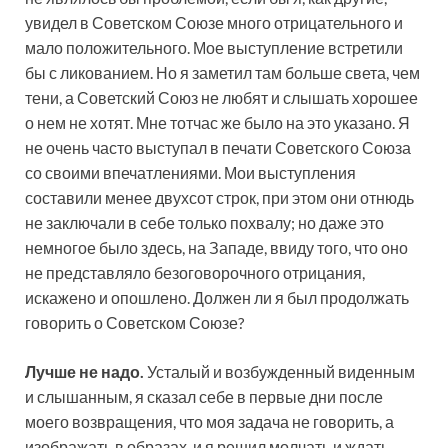
увидел в Советском Союзе много отрицательного и
мало положительного. Мое выступление встретили
бы с ликованием. Но я заметил там больше света, чем
тени, а Советский Союз не любят и слышать хорошее
о нем не хотят. Мне тотчас же было на это указано. Я
не очень часто выступал в печати Советского Союза
со своими впечатлениями. Мои выступления
составили менее двухсот строк, при этом они отнюдь
не заключали в себе только похвалу; но даже это
немногое было здесь, на Западе, ввиду того, что оно
не представляло безоговорочного отрицания,
искажено и опошлено. Должен ли я был продолжать
говорить о Советском Союзе?
Лучше не надо.
Усталый и возбужденный виденным
и слышанным, я сказал себе в первые дни после
моего возвращения, что моя задача не говорить, а
изображать в образах, и я решил молчать и ждать,