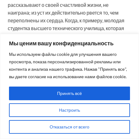
рассказывают о своей счастливой жизни, не
наиграна; из уст их действительно рвется то, чем
переполнены их сердца. Когда, к примеру, молодая
студентка высшего технического училища, которая
всего несколько лет тому назад была фабричной
Мы ценим вашу конфиденциальность
работницей, говорит мне: «Несколько лет тому назад
я не могла правильно написать русской фразы, а
Мы используем файлы cookie для улучшения вашего
теперь я могу дискутировать с Вами на немецком
просмотра, показа персонализированной рекламы или
языке об организации автомобильной фабрики в
контента и анализа нашего трафика. Нажав "Принять все",
Америке», – или, когда девушка из деревни, пышущая
вы даете согласие на использование нами файлов cookie.
радостью, докладывает собранию: «Четыре года тому
назад я не умела ни читать, ни писать, а сегодня я
Принять всё
беседую с Фейхтвангером о его книгах», – то радость
их законна. Она вытекает из такого глубокого
Настроить
признания советского мира и понимания их
собственного места в этом мире, что чувство
Отказаться от всего
испытываемого ими счастья передается и
слушателям.