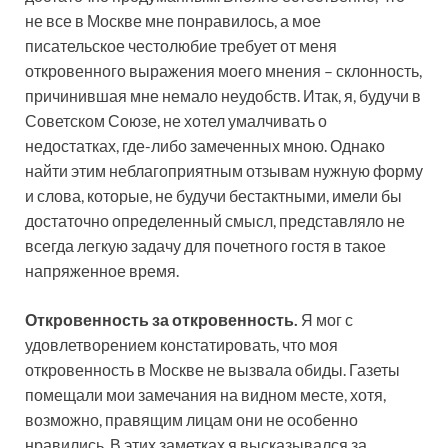
не все в Москве мне понравилось, а мое
писательское честолюбие требует от меня
откровенного выражения моего мнения – склонность,
причинившая мне немало неудобств. Итак, я, будучи в
Советском Союзе, не хотел умалчивать о
недостатках, где-либо замеченных мною. Однако
найти этим неблагоприятным отзывам нужную форму
и слова, которые, не будучи бестактными, имели бы
достаточно определенный смысл, представляло не
всегда легкую задачу для почетного гостя в такое
напряженное время.
Откровенность за откровенность.
Я мог с
удовлетворением констатировать, что моя
откровенность в Москве не вызвала обиды. Газеты
помещали мои замечания на видном месте, хотя,
возможно, правящим лицам они не особенно
нравились. В этих заметках я высказывался за