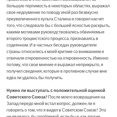
большую терпимость в некоторых областях, выражал
свое недоумение по поводу иной раз безвкусно
преувеличенного культа Сталина и говорил насчет
того, что следовало бы с большей ясностью раскрыть,
какими мотивами руководствовались обвиняемые
второго троцкистского процесса, признаваясь в
содеянном. И в частных беседах руководители
страны относились к моей критике со вниманием и
отвечали откровенностью на откровенность. Именно
потому, что свое мнение я выражал неприкрыто, я
получил сведения, которые в противном случае мне
едва ли удалось бы получить.
Нужно ли выступать с положительной оценкой
Советского Союза?
После моего возвращения на
Запад передо мной встал вопрос, должен ли я
говорить о том, что я видел в Советском Союзе? Это
не являлось бы проблемой, если бы я, как другие,