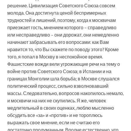
решение. Цивилизация Советского Союза совсем
молода. Она достигнута ценой беспримерных
трудностей и лишений, поэтому, когда к москвичам
приезжает гость, мнением которого – справедливо
или несправедливо – они дорожат, они немедленно
начинают забрасывать его вопросами: как Вам
нравится то, что Вы скажете по поводу этого? Кроме
того, я попал в Москву в неспокойное время.
Фашистские вожди вели угрожающие речи на тему о
войне против Советского Союза; в Испании и на
границах Монголии шла борьба; в Москве слушался
политический процесс, сильно взволновавший
массы. Следовательно, вопросов накопилось немало,
и москвичи на них не скупились. Я же, человек
медлительный в своих оценках, люблю мысленно
обсудить все «за» и «против» и не тороплюсь
выражать свое мнение, если не считаю его
достаточно продуманным. Вполне естественно, что