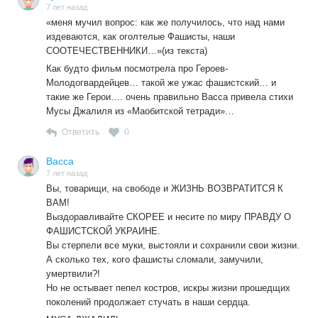
7 лет назад
«меня мучил вопрос: как же получилось, что над нами
издеваются, как оголтелые Фашисты, наши
СООТЕЧЕСТВЕННИКИ…»(из текста)
Как будто фильм посмотрела про Героев-
Молодогвардейцев… такой же ужас фашистский… и
такие же Герои…. очень правильно Васса привела стихи
Мусы Джалиля из «Маобитской тетради»…
Ответить
0
Васса
7 лет назад
Вы, товарищи, на свободе и ЖИЗНЬ ВОЗВРАТИТСЯ К
ВАМ!
Выздоравливайте СКОРЕЕ и несите по миру ПРАВДУ О
ФАШИСТСКОЙ УКРАИНЕ.
Вы стерпели все муки, выстояли и сохранили свои жизни.
А сколько тех, кого фашисты сломали, замучили,
умертвили?!
Но не остывает пепел костров, искры жизни прошедщих
поколений продолжает стучать в наши сердца.