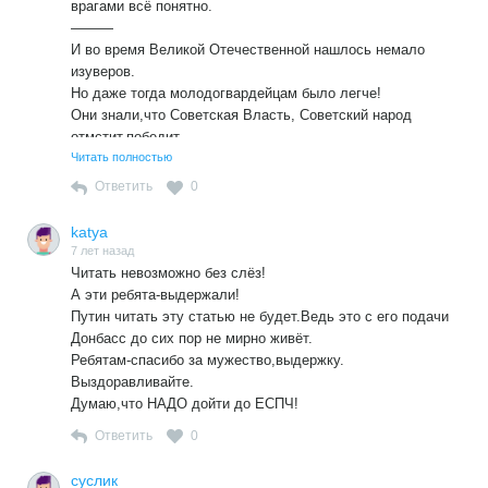
врагами всё понятно.
———
И во время Великой Отечественной нашлось немало
изуверов.
Но даже тогда молодогвардейцам было легче!
Они знали,что Советская Власть, Советский народ
отмстит,победит.
Читать полностью
Ответить
0
katya
7 лет назад
Читать невозможно без слёз!
А эти ребята-выдержали!
Путин читать эту статью не будет.Ведь это с его подачи
Донбасс до сих пор не мирно живёт.
Ребятам-спасибо за мужество,выдержку.
Выздоравливайте.
Думаю,что НАДО дойти до ЕСПЧ!
Ответить
0
суслик