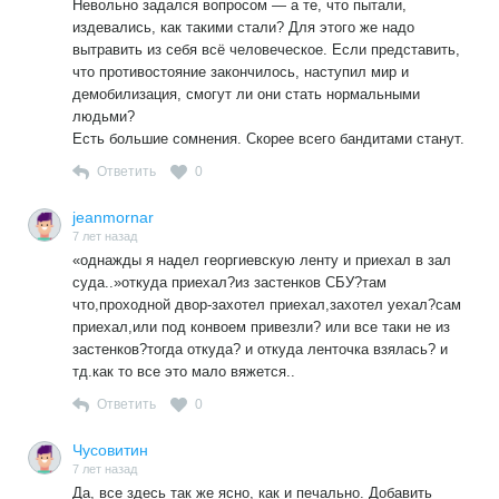
Невольно задался вопросом — а те, что пытали,
издевались, как такими стали? Для этого же надо
вытравить из себя всё человеческое. Если представить,
что противостояние закончилось, наступил мир и
демобилизация, смогут ли они стать нормальными
людьми?
Есть большие сомнения. Скорее всего бандитами станут.
Ответить
0
jeanmornar
7 лет назад
«однажды я надел георгиевскую ленту и приехал в зал
суда..»откуда приехал?из застенков СБУ?там
что,проходной двор-захотел приехал,захотел уехал?сам
приехал,или под конвоем привезли? или все таки не из
застенков?тогда откуда? и откуда ленточка взялась? и
тд.как то все это мало вяжется..
Ответить
0
Чусовитин
7 лет назад
Да, все здесь так же ясно, как и печально. Добавить