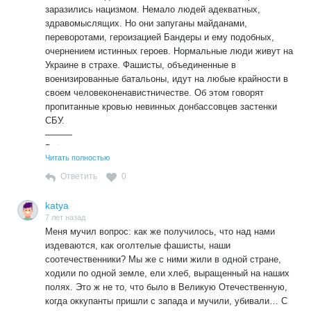
заразились нацизмом. Немало людей адекватных,
здравомыслящих. Но они запуганы майданами,
переворотами, героизацией Бандеры и ему подобных,
очернением истинных героев. Нормальные люди живут на
Украине в страхе. Фашисты, объединенные в
военизированные батальоны, идут на любые крайности в
своем человеконенавистничестве. Об этом говорят
пропитанные кровью невинных донбассовцев застенки
СБУ.
———
Всё правильно сказал.
Читать полностью
Основная масса украинцев-нормальные люди.
Но после того,как добровольцы ДЛНР дошли до
Ответить
0
Мариуполя,а их остановили-и СДАЛИ кремлёвцы- что
поделаешь?
katya
7 лет назад
Меня мучил вопрос: как же получилось, что над нами
издеваются, как оголтелые фашисты, наши
соотечественники? Мы же с ними жили в одной стране,
ходили по одной земле, ели хлеб, выращенный на наших
полях. Это ж не то, что было в Великую Отечественную,
когда оккупанты пришли с запада и мучили, убивали… С