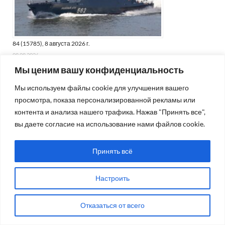
84 (15785), 8 августа 2026 г.
08.08.2026
Мы ценим вашу конфиденциальность
Мы используем файлы cookie для улучшения вашего
КАЛЕНДАРЬ ПУБЛИКАЦИЙ
просмотра, показа персонализированной рекламы или
контента и анализа нашего трафика. Нажав "Принять все",
Февраль 2020
вы даете согласие на использование нами файлов cookie.
Пн
Вт
Ср
Чт
Пт
Сб
Вс
Принять всё
1
2
3
4
5
6
7
8
9
Настроить
10
11
12
13
14
15
16
Отказаться от всего
17
18
19
20
21
22
23