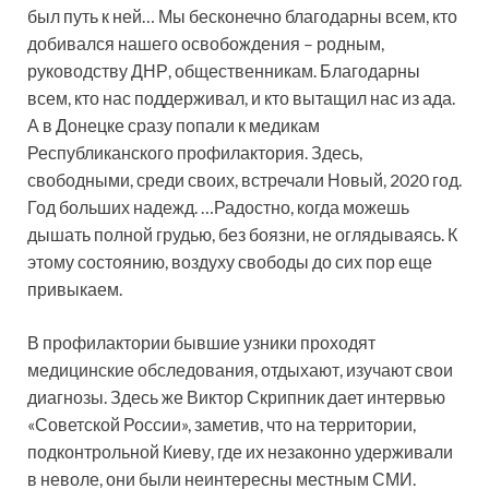
был путь к ней… Мы бесконечно благодарны всем, кто
добивался нашего освобождения – родным,
руководству ДНР, общественникам. Благодарны
всем, кто нас поддерживал, и кто вытащил нас из ада.
А в Донецке сразу попали к медикам
Республиканского профилактория. Здесь,
свободными, среди своих, встречали Новый, 2020 год.
Год больших надежд. …Радостно, когда можешь
дышать полной грудью, без боязни, не оглядываясь. К
этому состоянию, воздуху свободы до сих пор еще
привыкаем.
В профилактории бывшие узники проходят
медицинские обследования, отдыхают, изучают свои
диагнозы. Здесь же Виктор Скрипник дает интервью
«Советской России», заметив, что на территории,
подконтрольной Киеву, где их незаконно удерживали
в неволе, они были неинтересны местным СМИ.