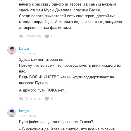
нечего к рассказу одного из героев и к самым нужным
здесь стихам Мусы Джалиля, спасибо Вассе.
Среди болота обывателей есть еще герои, достойные
молодогвардейцев. А сколько их, неизвестных, замучено
доморощенными фашистами…
Ответить
0
katya
7 лет назад
Здесь комментаторов нет.
Потому что во всём,что произошло-есть вина каждого из
нас.
Ведь БОЛЬШИНСТВО,как ни крути-поддерживает на
выборах Путина.
А другого пути ПОКА нет .
Ответить
0
katya
7 лет назад
Русофобия расцвела с развалом Союза?
– В основном да. Хотя не считаю, что все на Украине