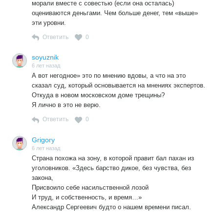
морали вместе с совестью (если она осталась)
оцениваются деньгами. Чем больше денег, тем «выше»
эти уровни.
Ответить
0
soyuznik
6 лет назад
А вот негодное» это по мнению вдовы, а что на это
сказал суд, который основывается на мнениях экспертов.
Откуда в новом московском доме трещины?
Я лично в это не верю.
Ответить
0
Grigory
6 лет назад
Страна похожа на зону, в которой правит бал пахан из
уголовников. «Здесь барство дикое, без чувства, без
закона,
Присвоило себе насильственной лозой
И труд, и собственность, и время…»
Александр Сергеевич будто о нашем времени писал.