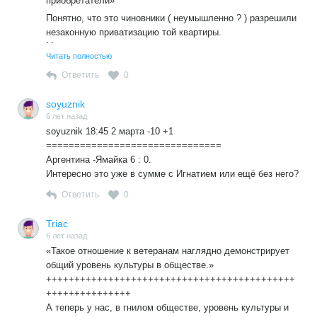
приобретатели»
Понятно, что это чиновники ( неумышленно ? ) разрешили
незаконную приватизацию той квартиры.
Можно только посоветовать ветерану обратитьсяк
Читать полностью
юристам
от «Справедливой России» за помощью, которые
Ответить
0
бесплатно
её оказывают.
soyuznik
Возможно, что удастся вычесть из фонда заработной
6 лет назад
soyuznik 18:45 2 марта -10 +1
платы
===============================
чиновников Москвы немалую сумму в пользу ветерана.
Аргентина -Ямайка 6 : 0.
Конечно, чиновники будут жаловаться, что их у них
Интересно это уже в сумме с Игнатием или ещё без него?
юристы
неопытные и доверчивые… .
Ответить
0
Triac
6 лет назад
«Такое отношение к ветеранам наглядно демонстрирует
общий уровень культуры в обществе.»
++++++++++++++++++++++++++++++++++++++++++++
+++++++++++++++
А теперь у нас, в гнилом обществе, уровень культуры и