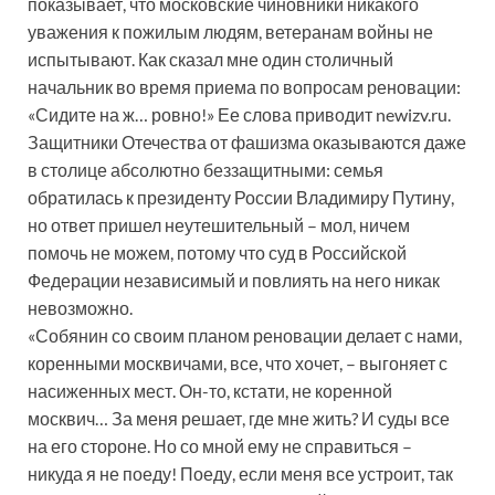
показывает, что московские чиновники никакого
уважения к пожилым людям, ветеранам войны не
испытывают. Как сказал мне один столичный
начальник во время приема по вопросам реновации:
«Сидите на ж… ровно!» Ее слова приводит newizv.ru.
Защитники Отечества от фашизма оказываются даже
в столице абсолютно беззащитными: семья
обратилась к президенту России Владимиру Путину,
но ответ пришел неутешительный – мол, ничем
помочь не можем, потому что суд в Российской
Федерации независимый и повлиять на него никак
невозможно.
«Собянин со своим планом реновации делает с нами,
коренными москвичами, все, что хочет, – выгоняет с
насиженных мест. Он-то, кстати, не коренной
москвич… За меня решает, где мне жить? И суды все
на его стороне. Но со мной ему не справиться –
никуда я не поеду! Поеду, если меня все устроит, так