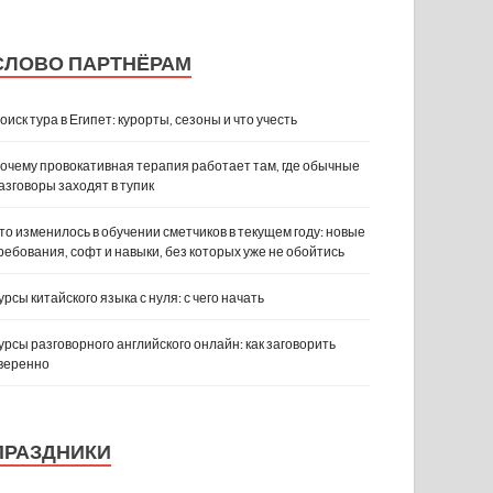
СЛОВО ПАРТНЁРАМ
оиск тура в Египет: курорты, сезоны и что учесть
очему провокативная терапия работает там, где обычные
азговоры заходят в тупик
то изменилось в обучении сметчиков в текущем году: новые
ребования, софт и навыки, без которых уже не обойтись
урсы китайского языка с нуля: с чего начать
урсы разговорного английского онлайн: как заговорить
веренно
ПРАЗДНИКИ