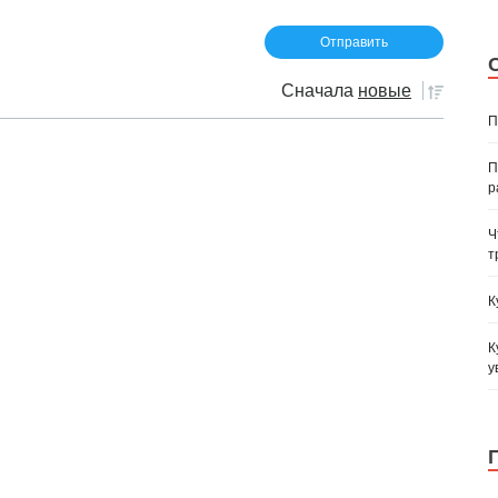
Сначала
новые
П
П
р
Ч
т
К
К
у