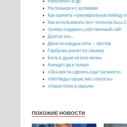
Наполеон I и др.
На пеньках и с кулаками
Как оценить «триумфальную победу п
Как использовать тест-полоски Accu C
Зачем создавать собственный сайт
Долгое эхо…
Двое из каждых пяти — против
Горбунки шалят по-своему
Боль в душе на всю жизнь
Анекдот да и только
«Она могла сделать еще так много»
«Нет беды горше, яко глупость»
«Наши голоса украли»
ПОХОЖИЕ НОВОСТИ