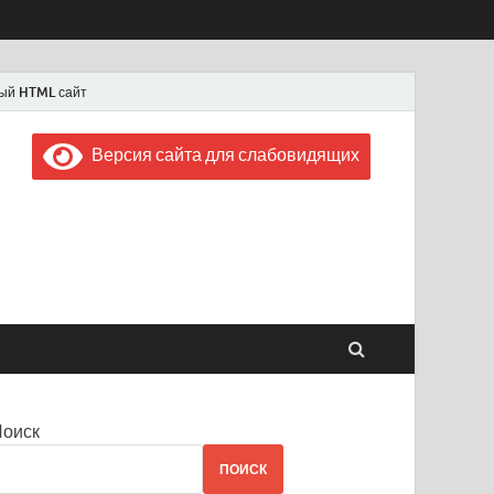
ый HTML сайт
Версия сайта для слабовидящих
 "Советская Россия"
 1956 года
Поиск
ПОИСК