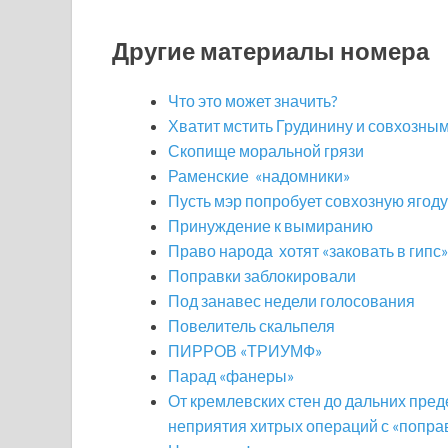
Другие материалы номера
Что это может значить?
Хватит мстить Грудинину и совхозны
Скопище моральной грязи
Раменские «надомники»
Пусть мэр попробует совхозную ягоду
Принуждение к вымиранию
Право народа хотят «заковать в гипс»
Поправки заблокировали
Под занавес недели голосования
Повелитель скальпеля
ПИРРОВ «ТРИУМФ»
Парад «фанеры»
От кремлевских стен до дальних пред
неприятия хитрых операций с «попр