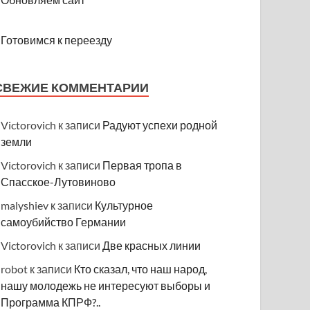
Готовимся к переезду
СВЕЖИЕ КОММЕНТАРИИ
Victorovich
к записи
Радуют успехи родной
земли
Victorovich
к записи
Первая тропа в
Спасское-Лутовиново
malyshiev
к записи
Культурное
самоубийство Германии
Victorovich
к записи
Две красных линии
robot
к записи
Кто сказал, что наш народ,
нашу молодежь не интересуют выборы и
Программа КПРФ?..