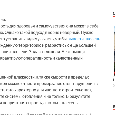
лись
ность для здоровья и самочувствия она может в себе
ме. Однако такой подход в корне неверный. Нужно
то устранить видимую часть, чтобы
вывести плесень
.
ождённую территорию и разрастись с ещё большей
вания плесени. Задача сложная. Без помощи
гарантируют оперативность и качественный
шенной влажности, а также сырости в пределах
8
иков можно отнести промерзание стен, нарушения в
0
ь (это характерно для частного строительства),
оте системы отопления и не только. В результате
 неприятная сырость, а потом – плесень.