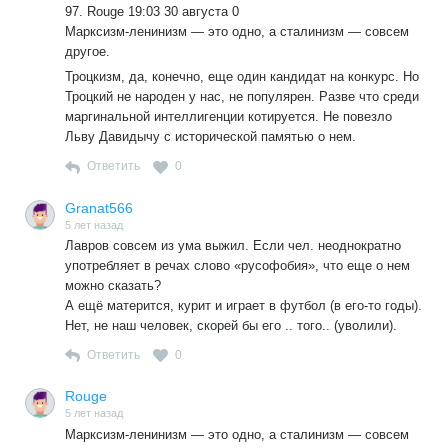
97. Rouge 19:03 30 августа 0
Марксизм-ленинизм — это одно, а сталинизм — совсем
другое.
Троцкизм, да, конечно, еще один кандидат на конкурс. Но
Троцкий не народен у нас, не популярен. Разве что среди
маргинальной интеллигенции котируется. Не повезло
Льву Давидычу с исторической памятью о нем.
Ответить
0
Granat566
5 лет назад
Лавров совсем из ума выжил. Если чел. неоднократно
употребляет в речах слово «русофобия», что еще о нем
можно сказать?
А ещё матерится, курит и играет в футбол (в его-то годы).
Нет, не наш человек, скорей бы его .. того.. (уволили).
Ответить
0
Rouge
5 лет назад
Марксизм-ленинизм — это одно, а сталинизм — совсем