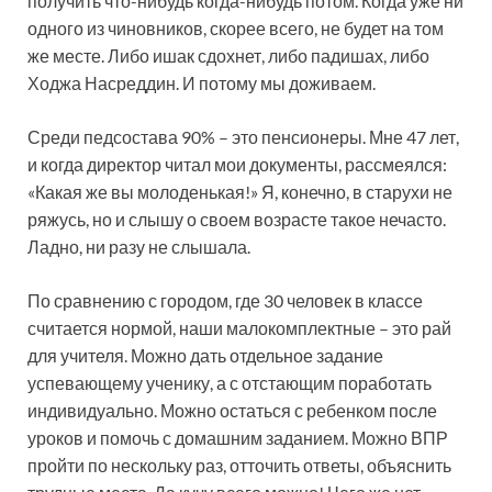
получить что-нибудь когда-нибудь потом. Когда уже ни
одного из чиновников, скорее всего, не будет на том
же месте. Либо ишак сдохнет, либо падишах, либо
Ходжа Насреддин. И потому мы доживаем.
Среди педсостава 90% – это пенсионеры. Мне 47 лет,
и когда директор читал мои документы, рассмеялся:
«Какая же вы молоденькая!» Я, конечно, в старухи не
ряжусь, но и слышу о своем возрасте такое нечасто.
Ладно, ни разу не слышала.
По сравнению с городом, где 30 человек в классе
считается нормой, наши малокомплектные – это рай
для учителя. Можно дать отдельное задание
успевающему ученику, а с отстающим поработать
индивидуально. Можно остаться с ребенком после
уроков и помочь с домашним заданием. Можно ВПР
пройти по нескольку раз, отточить ответы, объяснить