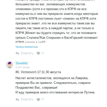
большинство из вас ,поливающих коммунистов
«помоями» (хотя я и признаю,что в КПРФ не все
коммунисты,о чем вы прекрасно знаете,когда некоторые
состоя в КПРФ,постоянно льют «помои» на КПРФ,хотя
прекрасно знают ,что не все коммунисты такие,как вы
пишите,так такие есть в каждой партии ,а не только в
КПРФ.)Может вы будете отрицать то ,что не поливаете
грязью Сталина?Как Спорынин и ВасяГорький поливают
КПРФ,состоя в ней?
Читать полностью
Ответить
0
Sovetist
5 лет назад
86. Victorovich 17:11 30 августа
Насчет антисталинистов, молящихся на Лаврова,
примеров Вы не привели. Следовательно, соврали.
Поздравляю Вас, соврамши!
И жду примеров моего отстаивания интересов Путина.
Ответить
0