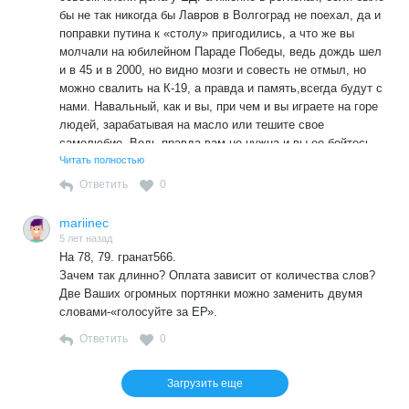
бы не так никогда бы Лавров в Волгоград не поехал, да и
поправки путина к «столу» пригодились, а что же вы
молчали на юбилейном Параде Победы, ведь дождь шел
и в 45 и в 2000, но видно мозги и совесть не отмыл, но
можно свалить на К-19, а правда и память,всегда будут с
нами. Навальный, как и вы, при чем и вы играете на горе
людей, зарабатывая на масло или тешите свое
самолюбие. Ведь правда вам не нужна и вы ее бойтесь.
Читать полностью
Ответить
0
mariinec
5 лет назад
На 78, 79. гранат566.
Зачем так длинно? Оплата зависит от количества слов?
Две Ваших огромных портянки можно заменить двумя
словами-«голосуйте за ЕР».
Ответить
0
Загрузить еще