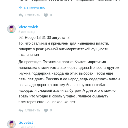
ей строить, жить и воровать помогает. Он ей скучать
Читать полностью
никогда не дает. Она с ним по жизни шагает, и никогда и
Ответить
0
нигде не пропадет!
Victorovich
5 лет назад
92. Rouge 18:31 30 августа -2
То, что сталинизм приемлем для нынешней власти,
говорит о реакционной антимарксистской сущности
сталинизма
Да правящая Путинская партия боится марксизма-
ленинизма-сталинизма ,как черт ладана.Вопрос в другом
,нужна поддержка народа на этих выборах,чтобы еще
пять лет доить Россию и ее народ,ведь содержать виллы
на западе дорого,а потому больше нужно ограбить
народ,для сладкой жизни за бугром.А для этого можно
врать что угодно и сколь угодно ,главное обмануть
электорат еще на несколько лет.
Ответить
0
Sovetist
5 лет назад