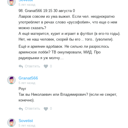
5 лет назад
98. Granat566 19:15 30 августа 0
Лавров совсем из ума выжил. Если чел. неоднократно
употребляет в речах слово «русофобия», что еще о нем
можно сказать?
А ещё матерится, курит и играет в футбол (в его-то годы).
Нет, не наш человек, скорей бы его .. того.. (уволили).
Ещё и армянин вдобавок. Не сильно ли разрослось
армянское лобби? ТВ оккупировали, МИД. Про
радиорынки я уж молчу…
Ответить
0
Granat566
5 лет назад
Роуг
Так вы Николаевич или Владимирович? (если не секрет,
конечно).
Ответить
0
Sovetist
5 лет назад