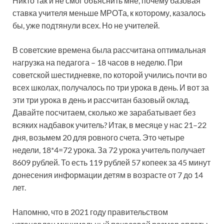
Никто так и не смог объяснить мне, почему базовая
ставка учителя меньше МРОТа, к которому, казалось
бы, уже подтянули всех. Но не учителей.
В советские времена была рассчитана оптимальная
нагрузка на педагога – 18 часов в неделю. При
советской шестидневке, по которой учились почти во
всех школах, получалось по три урока в день. И вот за
эти три урока в день и рассчитан базовый оклад.
Давайте посчитаем, сколько же зарабатывает без
всяких надбавок учитель? Итак, в месяце у нас 21–22
дня, возьмем 20 для ровного счета. Это четыре
недели, 18*4=72 урока. За 72 урока учитель получает
8609 рублей. То есть 119 рублей 57 копеек за 45 минут
донесения информации детям в возрасте от 7 до 14
лет.
Напомню, что в 2021 году правительством