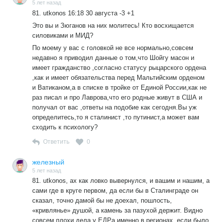
5 лет назад
81. utkonos 16:18 30 августа -3 +1
Это вы и Зюганов на них молитесь! Кто восхищается
силовиками и МИД?
По моему у вас с головкой не все нормально,совсем
недавно я приводил данные о том,что Шойгу масон и
имеет гражданство ,согласно статусу рыцарского ордена
,как и имеет обязательства перед Мальтийским орденом
и Ватиканом,а в списке в тройке от Единой России,как не
раз писал и про Лаврова,что его родные живут в США и
получал от вас ,ответы на подобие как сегодня.Вы уж
определитесь,то я сталинист ,то путинист,а может вам
сходить к психологу?
Ответить
0
железный
5 лет назад
81. utkonos, ах как ловко вывернулся, и вашим и нашим, а
сами где в круге первом, да если бы в Сталинграде он
сказал, точно дамой бы не доехал, пошлость,
«кривлянье» душой, а камень за пазухой держит. Видно
совсем плохи дела у ЕДРа именно в регионах, если было