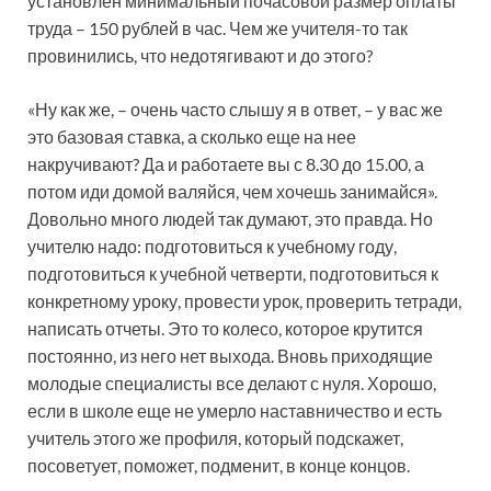
установлен минимальный почасовой размер оплаты
труда – 150 рублей в час. Чем же учителя-то так
провинились, что недотягивают и до этого?
«Ну как же, – очень часто слышу я в ответ, – у вас же
это базовая ставка, а сколько еще на нее
накручивают? Да и работаете вы с 8.30 до 15.00, а
потом иди домой валяйся, чем хочешь занимайся».
Довольно много людей так думают, это правда. Но
учителю надо: подготовиться к учебному году,
подготовиться к учебной четверти, подготовиться к
конкретному уроку, провести урок, проверить тетради,
написать отчеты. Это то колесо, которое крутится
постоянно, из него нет выхода. Вновь приходящие
молодые специалисты все делают с нуля. Хорошо,
если в школе еще не умерло наставничество и есть
учитель этого же профиля, который подскажет,
посоветует, поможет, подменит, в конце концов.