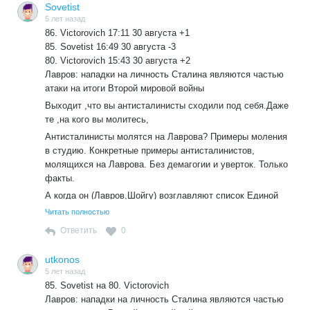
Sovetist
5 лет назад
86. Victorovich 17:11 30 августа +1
85. Sovetist 16:49 30 августа -3
80. Victorovich 15:43 30 августа +2
Лавров: нападки на личность Сталина являются частью
атаки на итоги Второй мировой войны
Выходит ,что вы антисталинисты сходили под себя.Даже
те ,на кого вы молитесь,
Антисталинисты молятся на Лаврова? Примеры моления
в студию. Конкретные примеры антисталинистов,
молящихся на Лаврова. Без демагогии и уверток. Только
факты.
А когда он (Лавров,Шойгу) возглавляют список Единой
России,а вы отстаиваете постоянно интересы Путина
Читать полностью
Примеры моего отстаивания интересов Путина в студию.
Ответить
0
Конкретные примеры. Без демагогии и многословия.
Если примеров не будет, с полным основанием смогу
utkonos
назвать Вас лжецом и клеветником.
5 лет назад
85. Sovetist на 80. Victorovich
Лавров: нападки на личность Сталина являются частью