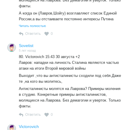
молящихся на Лаврова. Без демагогии и уверток. Только
факты.
А когда он (Лавров,Шойгу) возглавляют список Единой
России,а вы отстаиваете постоянно интересы Путина
,которые вошли в тройку списка по просьбе Путина,кто
Читать полностью
вы?Выходит вы против КПРФ и Путина,тогда скажите за
Ответить
0
кого вы и почему ваша компашка мочит постоянно
Сталина,КПРФ,социализм,но никогда не выступает против
Sovetist
Путина и так называемой «рыночной» экономики ,которой
5 лет назад
не было еще в прошлом веке?
80. Victorovich 15:43 30 августа +2
Лавров: нападки на личность Сталина являются частью
атаки на итоги Второй мировой войны
Выходит ,что вы антисталинисты сходили под себя.Даже
те ,на кого вы молитесь,
Антисталинисты молятся на Лаврова? Примеры моления
в студию. Конкретные примеры антисталинистов,
молящихся на Лаврова. Без демагогии и уверток. Только
факты.
Ответить
0
Victorovich