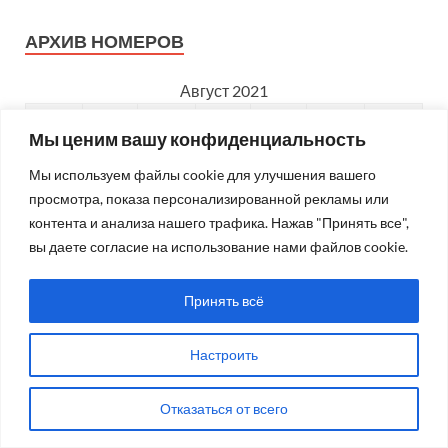
АРХИВ НОМЕРОВ
Август 2021
Пн
Вт
Ср
Чт
Пт
Сб
Вс
Мы ценим вашу конфиденциальность
1
Мы используем файлы cookie для улучшения вашего
2
3
4
5
6
7
8
просмотра, показа персонализированной рекламы или
контента и анализа нашего трафика. Нажав "Принять все",
9
10
11
12
13
14
15
вы даете согласие на использование нами файлов cookie.
16
17
18
19
20
21
22
Принять всё
23
24
25
26
27
28
29
30
31
Настроить
« Июл
Сен »
Отказаться от всего