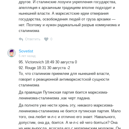
другое. И сталинские лозунги укрепления государства,
апелляция к архаичным традициям вполне подходит и
нынешней власти. А марксистские идеи отмирания
государства, освобождения людей от груза архаики —
нет. Поэтому и нужен радикальный разрыв коммунизма и
сталинизма
Ответить
0
Sovetist
5 лет назад
95. Victorovich 18:49 30 августа 0
92. Rouge 18:31 30 августа -2
То, что сталинизм приемлем для нынешней власти,
говорит о реакционной антимарксистской сущности
сталинизма
Да правящая Путинская партия боится марксизма-
ленинизма-сталинизма ,как черт ладана.
Да полноте уже нести хрень эту, никакого марксизма-
ленинизма-сталинизма не боится путинская партия. Мало
того, она любит м-л-с и отлично его знает. Навального,
допустим, она да, боится. А м-л-с ей чего бояться? Она
на нем выросла, всосала его с материнским молоком. Он