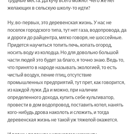
трудные места. Да кучу всего можно! Чего же нет
желающих в сельскую школу-то идти?
Ну, во-первых, это деревенская жизнь. У нас не
поселок городского типа, тут нет газа, водопровода, да
и дороги до райцентра, мягко говоря, не шоссейные.
Придется научиться топить печь, копать огород,
носить воду из колодца. Но для довольно большой
части людей это будет за благо, я точно знаю. Ведь то,
что принято в народе называть экологией, то есть
чистый воздух, пение птиц, отсутствие
промышленных предприятий, тут прет, как говорится,
из каждой лужи. Да и можно, при наличии
определенного дохода, купить себе культиватор,
провести в дом водопровод, поставить котел, нанять
кого-нибудь дрова наколоть и сложить, и тогда
деревенская жизнь не такой уж тяжелой окажется.