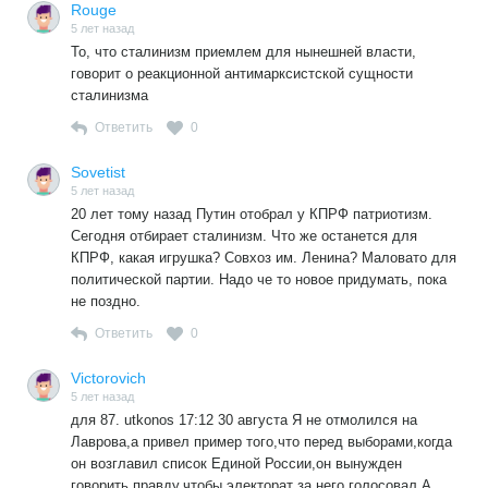
Rouge
5 лет назад
То, что сталинизм приемлем для нынешней власти,
говорит о реакционной антимарксистской сущности
сталинизма
Ответить
0
Sovetist
5 лет назад
20 лет тому назад Путин отобрал у КПРФ патриотизм.
Сегодня отбирает сталинизм. Что же останется для
КПРФ, какая игрушка? Совхоз им. Ленина? Маловато для
политической партии. Надо че то новое придумать, пока
не поздно.
Ответить
0
Victorovich
5 лет назад
для 87. utkonos 17:12 30 августа Я не отмолился на
Лаврова,а привел пример того,что перед выборами,когда
он возглавил список Единой России,он вынужден
говорить правду,чтобы электорат за него голосовал.А