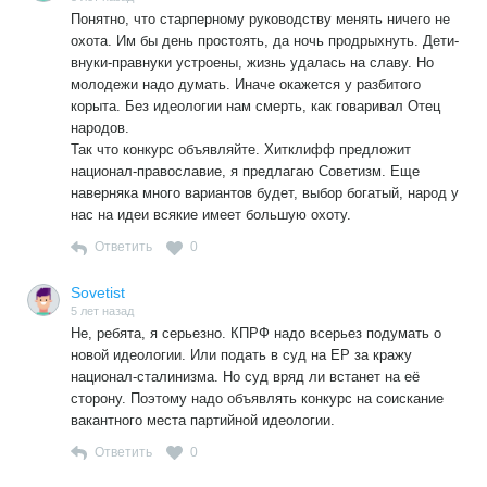
Понятно, что старперному руководству менять ничего не
охота. Им бы день простоять, да ночь продрыхнуть. Дети-
внуки-правнуки устроены, жизнь удалась на славу. Но
молодежи надо думать. Иначе окажется у разбитого
корыта. Без идеологии нам смерть, как говаривал Отец
народов.
Так что конкурс объявляйте. Хитклифф предложит
национал-православие, я предлагаю Советизм. Еще
наверняка много вариантов будет, выбор богатый, народ у
нас на идеи всякие имеет большую охоту.
Ответить
0
Sovetist
5 лет назад
Не, ребята, я серьезно. КПРФ надо всерьез подумать о
новой идеологии. Или подать в суд на ЕР за кражу
национал-сталинизма. Но суд вряд ли встанет на её
сторону. Поэтому надо объявлять конкурс на соискание
вакантного места партийной идеологии.
Ответить
0