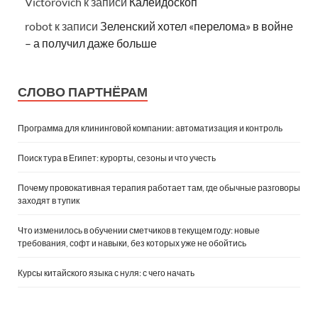
Victorovich
к записи
Калейдоскоп
robot
к записи
Зеленский хотел «перелома» в войне
– а получил даже больше
СЛОВО ПАРТНЁРАМ
Программа для клининговой компании: автоматизация и контроль
Поиск тура в Египет: курорты, сезоны и что учесть
Почему провокативная терапия работает там, где обычные разговоры
заходят в тупик
Что изменилось в обучении сметчиков в текущем году: новые
требования, софт и навыки, без которых уже не обойтись
Курсы китайского языка с нуля: с чего начать