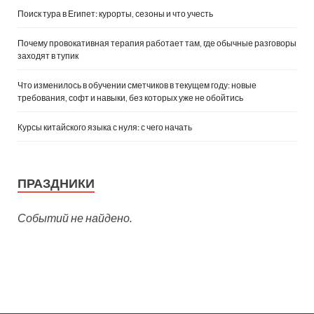
Поиск тура в Египет: курорты, сезоны и что учесть
Почему провокативная терапия работает там, где обычные разговоры
заходят в тупик
Что изменилось в обучении сметчиков в текущем году: новые
требования, софт и навыки, без которых уже не обойтись
Курсы китайского языка с нуля: с чего начать
ПРАЗДНИКИ
Событий не найдено.