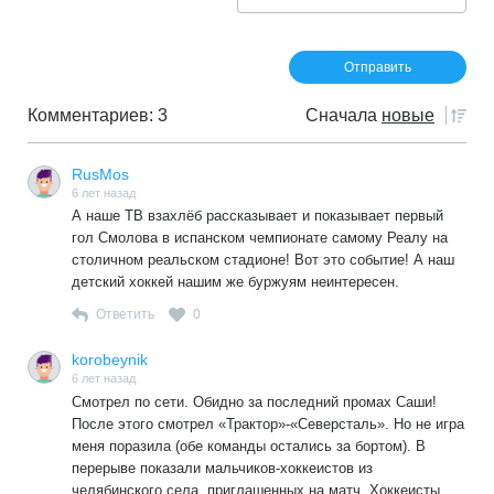
Комментариев: 3
Сначала
новые
RusMos
6 лет назад
А наше ТВ взахлёб рассказывает и показывает первый
гол Смолова в испанском чемпионате самому Реалу на
столичном реальском стадионе! Вот это событие! А наш
детский хоккей нашим же буржуям неинтересен.
Ответить
0
korobeynik
6 лет назад
Смотрел по сети. Обидно за последний промах Саши!
После этого смотрел «Трактор»-«Северсталь». Но не игра
меня поразила (обе команды остались за бортом). В
перерыве показали мальчиков-хоккеистов из
челябинского села, приглашенных на матч. Хоккеисты