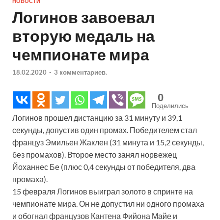
НОВОСТИ
Логинов завоевал
вторую медаль на
чемпионате мира
18.02.2020
-
3 комментариев.
0
Поделились
Логинов прошел дистанцию за 31 минуту и 39,1
секунды, допустив один промах. Победителем стал
француз Эмильен Жаклен (31 минута и 15,2 секунды,
без промахов). Второе место занял норвежец
Йоханнес Бе (плюс 0,4 секунды от победителя, два
промаха).
15 февраля Логинов выиграл золото в спринте на
чемпионате мира. Он не допустил ни одного промаха
и обогнал французов Кантена Фийона Майе и