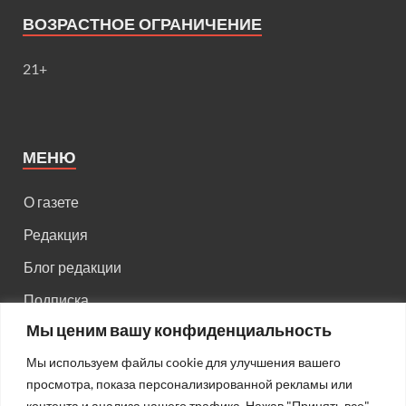
ВОЗРАСТНОЕ ОГРАНИЧЕНИЕ
21+
МЕНЮ
О газете
Редакция
Блог редакции
Подписка
Мы ценим вашу конфиденциальность
Правила поведения на сайте
Мы используем файлы cookie для улучшения вашего
Реклама
просмотра, показа персонализированной рекламы или
Старый сайт
контента и анализа нашего трафика. Нажав "Принять все",