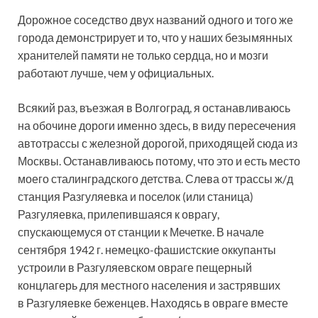
Дорожное соседство двух названий одного и того же
города демонстрирует и то, что у наших безымянных
хранителей памяти не только сердца, но и мозги
работают лучше, чем у официальных.
Всякий раз, въезжая в Волгоград, я останавливаюсь
на обочине дороги именно здесь, в виду пересечения
автотрассы с железной дорогой, приходящей сюда из
Москвы. Останавливаюсь потому, что это и есть место
моего сталинградского детства. Слева от трассы ж/д
станция Разгуляевка и поселок (или станица)
Разгуляевка, прилепившаяся к оврагу,
спускающемуся от станции к Мечетке. В начале
сентября 1942 г. немецко-фашистские оккупанты
устроили в Разгуляевском овраге пещерный
концлагерь для местного населения и застрявших
в Разгуляевке беженцев. Находясь в овраге вместе