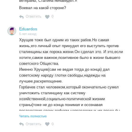
ветераны, Сталина ненавидел.»
Воевал на какой стороне?
Ответить
0
Eduardos
5 лет назад
Хрущев тоже был одним из таких рабов.Но самая
жизнь,его личный опыт принудил его выступить против
сталинщины как порока жизни.Он сделал это. И это,если
хотите,самое важное,позитивное было в жизни бывшего
советского Общества.
Именно Хрущев(сам не ведая тогда до конца) дал
советскому народу глотки свободы,надежды на
лучшее,раскрепощение.
Горбачев стал человеком,который окончательно сумел
уничтожить сталинщину как систему
хозяйственной,социально-политической жизнии
страны(тоже не до конца понимая и осознавая
последствия своих реформ,направляемых им вроде бы
как на улучшение сталинского СССР). Сталинщина не
Читать полностью
подлежит улучшению — только полному уничтожению.
Ответить
0
Ельцинская Россия встала на нормальный путь