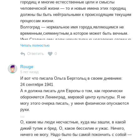
городищ и многие естесственные цели и смыслы
человеческой жизни — то и новые имена этих городищ
должны бы быть нейтральными к происходящим текущим
процессам жизни.
Волгоград — нормальное имя города,являющимся не
временным,сияминутным,а которое может быть вечным.
Имя Сталина ему дали некультурные,недалекие,срамные
люди.Которые не смущаясь раздавали его направо и
Читать полностью
налево раболепствуя перед создаваемым ими вождем
Ответить
0
Иосифом.
Люди создающие для себя вождей — есть ограниченные
Rouge
и опасные для Общества люди. Это рабы всею своею
5 лет назад
сущностью.
И вот что писала Ольга Берггольц в своем дневнике:
24 сентября 1941
(см.продолжение)
А я должна писать для Европы о том, как героически
обороняется Ленинград, мировой центр культуры. Я не
могу этого очерка писать, у меня физически опускаются
руки.
…
О, какие мы люди несчастные, куда мы зашли, в какой
дикий тупик и бред. О, какое бессилие и ужас. Ничего,
ничего не могу. Надо было бы самой покончить с собой —