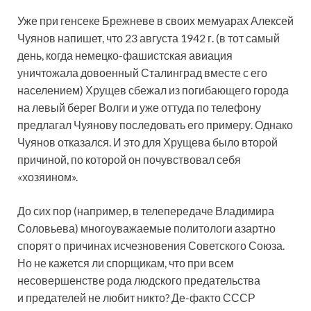
Уже при генсеке Брежневе в своих мемуарах Алексей
Чуянов напишет, что 23 августа 1942 г. (в тот самый
день, когда немецко-фашистская авиация
уничтожала довоенный Сталинград вместе с его
населением) Хрущев сбежал из погибающего города
на левый берег Волги и уже оттуда по телефону
предлагал Чуянову последовать его примеру. Однако
Чуянов отказался. И это для Хрущева было второй
причиной, по которой он почувствовал себя
«хозяином».
До сих пор (например, в телепередаче Владимира
Соловьева) многоуважаемые политологи азартно
спорят о причинах исчезновения Советского Союза.
Но не кажется ли спорщикам, что при всем
несовершенстве рода людского предательства
и предателей не любит никто? Де-факто СССР