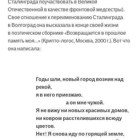
Сталинграда поучаствовать в Великой
Отечественной в качестве фронтовой медсестры).
Свое отношение к переименованию Сталинграда
в Волгоград она высказала в конце своей жизни
в поэтическом сборнике «Возвращается в прошлое
память моя…» (Крипто-логос, Москва, 2000 г.). Вот что
она написала:
Годы шли, новый город возник над
рекой,
я в него приезжаю,
а он мне чужой.
Я не вижу ни новых красивых домов,
ни ковром расстелившихся всюду
цветов.
Нет! Я снова иду по горящей земле,