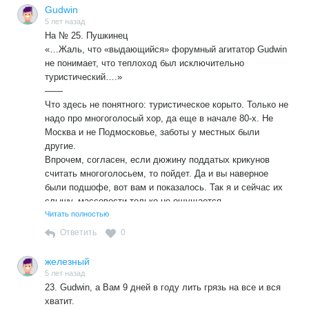
Gudwin
5 лет назад
На № 25. Пушкинец
«…Жаль, что «выдающийся» форумный агитатор Gudwin
не понимает, что теплоход был исключительно
туристический….»
——
Что здесь не понятного: туристическое корыто. Только не
надо про многоголосый хор, да еще в начале 80-х. Не
Москва и не Подмосковье, заботы у местных были
другие.
Впрочем, согласен, если дюжину поддатых крикунов
считать многоголосьем, то пойдет. Да и вы наверное
были подшофе, вот вам и показалось. Так я и сейчас их
слышу, массовости только не ощущается.
Гражданин балалаечник. Вы там набросали стишков, вот
Читать полностью
и продолжайте, я не против.
Ответить
0
железный
5 лет назад
23. Gudwin, а Вам 9 дней в году лить грязь на все и вся
хватит.