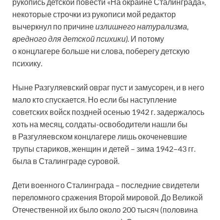
рукопись детской повести «На окраине Сталинграда»,
некоторые строчки из рукописи мой редактор
вычеркнул по причине
излишнего натурализма,
вредного для детской психики).
И потому
о концлагере больше ни слова, поберегу детскую
психику.
Ныне Разгуляевский овраг пуст и замусорен, и в него
мало кто спускается. Но если бы наступление
советских войск поздней осенью 1942 г. задержалось
хоть на месяц, солдаты-освободители нашли бы
в Разгуляевском концлагере лишь окоченевшие
трупы стариков, женщин и детей – зима 1942–43 гг.
была в Сталинграде суровой.
Дети военного Сталинграда – последние свидетели
переломного сражения Второй мировой. До Великой
Отечественной их было около 200 тысяч (половина