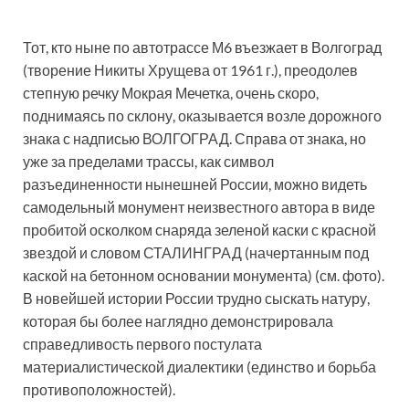
Тот, кто ныне по автотрассе М6 въезжает в Волгоград
(творение Никиты Хрущева от 1961 г.), преодолев
степную речку Мокрая Мечетка, очень скоро,
поднимаясь по склону, оказывается возле дорожного
знака с надписью ВОЛГОГРАД. Справа от знака, но
уже за пределами трассы, как символ
разъединенности нынешней России, можно видеть
самодельный монумент неизвестного автора в виде
пробитой осколком снаряда зеленой каски с красной
звездой и словом СТАЛИНГРАД (начертанным под
каской на бетонном основании монумента) (см. фото).
В новейшей истории России трудно сыскать натуру,
которая бы более наглядно демонстрировала
справедливость первого постулата
материалистической диалектики (единство и борьба
противоположностей).