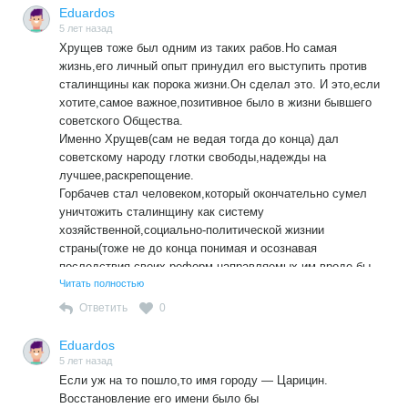
развития.Со всеми трудностями и ошибками.Но Путин
Eduardos
сегодня для России есть новый сталин и
5 лет назад
сталинщина,которые уничтожают страну и
Хрущев тоже был одним из таких рабов.Но самая
народ,превращают людей опять в рабов по духу и делам.
жизнь,его личный опыт принудил его выступить против
Путин и путинщина,как и Сталин и сталинщина
сталинщины как порока жизни.Он сделал это. И это,если
неиременно будут отвергнуты Развитием российского
хотите,самое важное,позитивное было в жизни бывшего
Общества как неприемлемые для жизни, Имена их
советского Общества.
останутся в Истории,но в не названии наших мест
Именно Хрущев(сам не ведая тогда до конца) дал
обитания.Кто они эти сталино-путины: люди
советскому народу глотки свободы,надежды на
криминального,деспотического уклада
лучшее,раскрепощение.
жизни,действующие абсолютно в интересах личной
Горбачев стал человеком,который окончательно сумел
власти и др. своих личных страстей.
уничтожить сталинщину как систему
хозяйственной,социально-политической жизнии
страны(тоже не до конца понимая и осознавая
последствия своих реформ,направляемых им вроде бы
как на улучшение сталинского СССР). Сталинщина не
Читать полностью
подлежит улучшению — только полному уничтожению.
Ответить
0
Ельцинская Россия встала на нормальный путь
развития.Со всеми трудностями и ошибками.Но Путин
Eduardos
сегодня для России есть новый сталин и
5 лет назад
сталинщина,которые уничтожают страну и
Если уж на то пошло,то имя городу — Царицин.
народ,превращают людей опять в рабов по духу и делам.
Восстановление его имени было бы