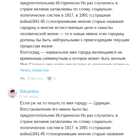
Путин и путинщина,как и Сталин и сталинщина
предпочтительнее.Исторически.Но раз случились в
неиременно будут отвергнуты Развитием российского
стране великие катаклизмы по слому социально-
Общества как неприемлемые для жизни, Имена их
политических систем в 1917, в 1991 гг,страшная
останутся в Истории,но в не названии наших мест
война1941-45 гг,похоронившие многие старые названия
обитания.Кто они эти сталино-путины: люди
городищ и многие естесственные цели и смыслы
криминального,деспотического уклада
человеческой жизни — то и новые имена этих городищ
жизни,действующие абсолютно в интересах личной
должны бы быть нейтральными к происходящим текущим
власти и др. своих личных страстей.
процессам жизни.
Волгоград — нормальное имя города,являющимся не
временным,сияминутным,а которое может быть вечным.
Имя Сталина ему дали некультурные,недалекие,срамные
люди.Которые не смущаясь раздавали его направо и
Читать полностью
налево раболепствуя перед создаваемым ими вождем
Ответить
0
Иосифом.
Люди создающие для себя вождей — есть ограниченные
Eduardos
и опасные для Общества люди. Это рабы всею своею
5 лет назад
сущностью.
Если уж на то пошло,то имя городу — Царицин.
Восстановление его имени было бы
(см.продолжение)
предпочтительнее.Исторически.Но раз случились в
стране великие катаклизмы по слому социально-
политических систем в 1917, в 1991 гг,страшная
война1941-45 гг,похоронившие многие старые названия