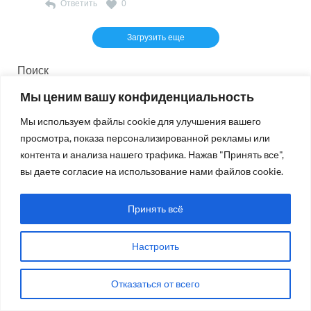
Ответить
0
кончилась война, и потом у себя все изменить. Как?
https://www.svoboda.org/a/2035287.html
Загрузить еще
Поиск
ПОИСК
Мы ценим вашу конфиденциальность
Мы используем файлы cookie для улучшения вашего
просмотра, показа персонализированной рекламы или
СВЕЖИЙ НОМЕР
контента и анализа нашего трафика. Нажав "Принять все",
вы даете согласие на использование нами файлов cookie.
Принять всё
Настроить
Отказаться от всего