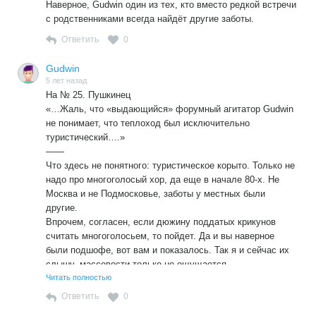
Наверное, Gudwin один из тех, кто вместо редкой встречи
с родственниками всегда найдёт другие заботы.
Ответить
0
Gudwin
5 лет назад
На № 25. Пушкинец
«…Жаль, что «выдающийся» форумный агитатор Gudwin
не понимает, что теплоход был исключительно
туристический….»
——
Что здесь не понятного: туристическое корыто. Только не
надо про многоголосый хор, да еще в начале 80-х. Не
Москва и не Подмосковье, заботы у местных были
другие.
Впрочем, согласен, если дюжину поддатых крикунов
считать многоголосьем, то пойдет. Да и вы наверное
были подшофе, вот вам и показалось. Так я и сейчас их
слышу, массовости только не ощущается.
Гражданин балалаечник. Вы там набросали стишков, вот
Читать полностью
и продолжайте, я не против.
Ответить
0