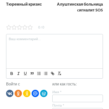
Тюремный кризис
Алуштинская больница
cигналит SOS
0
0
/
Войти с
или как гость:
Имя
*
Почта
*