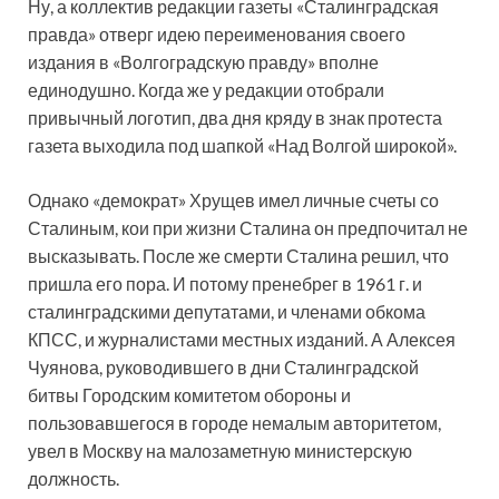
Ну, а коллектив редакции газеты «Сталинградская
правда» отверг идею переименования своего
издания в «Волгоградскую правду» вполне
единодушно. Когда же у редакции отобрали
привычный логотип, два дня кряду в знак протеста
газета выходила под шапкой «Над Волгой широкой».
Однако «демократ» Хрущев имел личные счеты со
Сталиным, кои при жизни Сталина он предпочитал не
высказывать. После же смерти Сталина решил, что
пришла его пора. И потому пренебрег в 1961 г. и
сталинградскими депутатами, и членами обкома
КПСС, и журналистами местных изданий. А Алексея
Чуянова, руководившего в дни Сталинградской
битвы Городским комитетом обороны и
пользовавшегося в городе немалым авторитетом,
увел в Москву на малозаметную министерскую
должность.