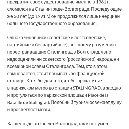
прекратил свое существование именно в 1961 г. –
сломался на Сталинграде-Волгограде. Последующие
же 30 лет (до 1991 г.) он продолжился лишь инерцией
большого государственного образования.
Однако чиновники (советские и постсоветские,
партийные и беспартийные), по своему разумению
перестраивавшие Сталинград в Волгоград, явно
недооценили ни советского (российского) народа, ни
всемирной славы Сталинграда. Тем, кто в этом
сомневается, стоит побывать во французской
столице. Хотя бы для того, чтобы прокатиться
в парижском метро до станции STALINGRAD, а заодно
и прогуляться по парижской площади Place de la
Bataille de Stalingrad. Подобный туризм освежает душу
и просветляет мозги.
За шесть десятков лет Волгоград так и не сумел