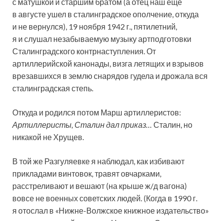
с матушкой и старшим братом (а отец наш еще
в августе ушел в сталинградское ополчение, откуда
и не вернулся), 19 ноября 1942 г., пятилетний,
я и слушал незабываемую музыку артподготовки
Сталинградского контрнаступления. От
артиллерийской канонады, визга летящих и взрывов
врезавшихся в землю снарядов гудела и дрожала вся
сталинградская степь.
Откуда и родился потом Марш артиллеристов:
Артиллеристы, Сталин дал приказ…
Сталин, но
никакой не Хрущев.
В той же Разгуляевке я наблюдал, как избивают
прикладами винтовок, травят овчарками,
расстреливают и вешают (на крыше ж/д вагона)
вовсе не военных советских людей. (Когда в 1990 г.
я отослал в «Нижне-Волжское книжное издательство»