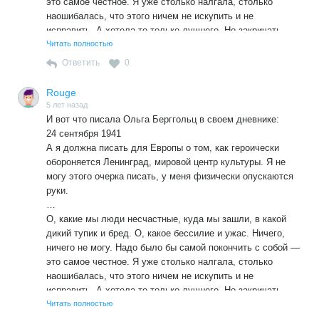
это самое честное. Я уже столько налгала, столько
наошибалась, что этого ничем не искупить и не
исправить. А хотела-то только лучшего. Но закричать
«братайтесь» — невозможно. Значит, что же? Надо
Читать полностью
отбиться от немцев. Надо уничтожить фашизм, надо, чтоб
Ответить
0
кончилась война, и потом у себя все изменить. Как?
https://www.svoboda.org/a/2035287.html
Rouge
5 лет назад
И вот что писала Ольга Берггольц в своем дневнике:
24 сентября 1941
А я должна писать для Европы о том, как героически
обороняется Ленинград, мировой центр культуры. Я не
могу этого очерка писать, у меня физически опускаются
руки.
…
О, какие мы люди несчастные, куда мы зашли, в какой
дикий тупик и бред. О, какое бессилие и ужас. Ничего,
ничего не могу. Надо было бы самой покончить с собой —
это самое честное. Я уже столько налгала, столько
наошибалась, что этого ничем не искупить и не
исправить. А хотела-то только лучшего. Но закричать
«братайтесь» — невозможно. Значит, что же? Надо
Читать полностью
отбиться от немцев. Надо уничтожить фашизм, надо, чтоб