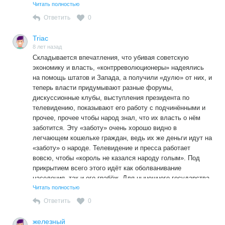
похоже важнее богачи, а не нищий народ, но с которого
Читать полностью
можно ещё содрать кое-чего для себя же.
Ответить
0
Triac
8 лет назад
Складывается впечатления, что убивая советскую
экономику и власть, «контрреволюционеры» надеялись
на помощь штатов и Запада, а получили «дулю» от них, и
теперь власти придумывают разные форумы,
дискуссионные клубы, выступления президента по
телевидению, показывают его работу с подчинёнными и
прочее, прочее чтобы народ знал, что их власть о нём
заботится. Эту «заботу» очень хорошо видно в
легчающем кошельке граждан, ведь их же деньги идут на
«заботу» о народе. Телевидение и пресса работает
вовсю, чтобы «король не казался народу голым». Под
прикрытием всего этого идёт как оболванивание
населения, так и его грабёж. Для нынешнего государства,
похоже важнее богачи, а не нищий народ, но с которого
Читать полностью
можно ещё содрать кое-чего для себя же.
Ответить
0
железный