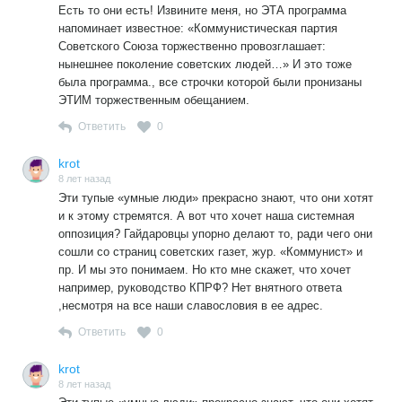
Есть то они есть! Извините меня, но ЭТА программа
напоминает известное: «Коммунистическая партия
Советского Союза торжественно провозглашает:
нынешнее поколение советских людей…» И это тоже
была программа., все строчки которой были пронизаны
ЭТИМ торжественным обещанием.
Ответить
0
krot
8 лет назад
Эти тупые «умные люди» прекрасно знают, что они хотят
и к этому стремятся. А вот что хочет наша системная
оппозиция? Гайдаровцы упорно делают то, ради чего они
сошли со страниц советских газет, жур. «Коммунист» и
пр. И мы это понимаем. Но кто мне скажет, что хочет
например, руководство КПРФ? Нет внятного ответа
,несмотря на все наши славословия в ее адрес.
Ответить
0
krot
8 лет назад