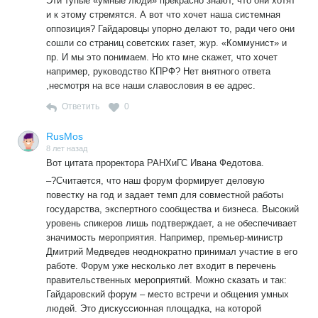
Эти тупые «умные люди» прекрасно знают, что они хотят
и к этому стремятся. А вот что хочет наша системная
оппозиция? Гайдаровцы упорно делают то, ради чего они
сошли со страниц советских газет, жур. «Коммунист» и
пр. И мы это понимаем. Но кто мне скажет, что хочет
например, руководство КПРФ? Нет внятного ответа
,несмотря на все наши славословия в ее адрес.
Ответить
0
RusMos
8 лет назад
Вот цитата проректора РАНХиГС Ивана Федотова.
–?Считается, что наш форум формирует деловую
повестку на год и задает темп для совместной работы
государства, экспертного сообщества и бизнеса. Высокий
уровень спикеров лишь подтверждает, а не обеспечивает
значимость мероприятия. Например, премьер-министр
Дмитрий Медведев неоднократно принимал участие в его
работе. Форум уже несколько лет входит в перечень
правительственных мероприятий. Можно сказать и так:
Гайдаровский форум – место встречи и общения умных
людей. Это дискуссионная площадка, на которой