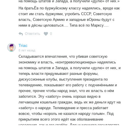
на помощь штатов и Запада, а получили «дулю» от них.»
На братьЁв по буржуйскому классу надеялись, вроде как
стоит им стать буржуями, угробить СССР, Советскую
власть, Советскую Армию и западные вОроны будут с
ними в дёсны целоваться…. Типа всё по Марксу….
Ответить
0
Triac
8 лет назад
Складывается впечатления, что убивая советскую
экономику и власть, «контрреволюционеры» надеялись
на помощь штатов и Запада, а получили «дулю» от них, и
теперь власти придумывают разные форумы,
дискуссионные клубы, выступления президента по
телевидению, показывают его работу с подчинёнными и
прочее, прочее чтобы народ знал, что их власть о нём
заботится. Эту «заботу» очень хорошо видно в
легчающем кошельке граждан, ведь их же деньги идут на
«заботу» о народе. Телевидение и пресса работает
вовсю, чтобы «король не казался народу голым». Под
прикрытием всего этого идёт как оболванивание
населения, так и его грабёж. Для нынешнего государства,