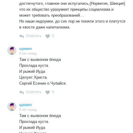
достигнутого, главное они испугались,(Норвегия, Швеция)
что их общество уразумеет принципы социализма и
может требовать преобразований…
Но наши недоумки, до сих пор не поняли этого и плетутся
в хвосте даже капитализма.
Ответить
0
щекин
8 лет назад
Там с вызвоном блюда
Прохлада куста
И рыжий Иуда
Целует Христа.
Сергей Есенин о Чубайсе.
Ответить
0
щекин
8 лет назад
Там с вызвоном блюда
Прохлада куста
И рыжий Иуда