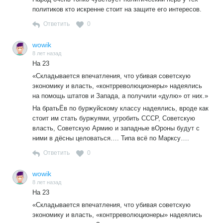
политиков кто искренне стоит на защите его интересов.
Ответить
0
wowik
8 лет назад
На 23
«Складывается впечатления, что убивая советскую
экономику и власть, «контрреволюционеры» надеялись
на помощь штатов и Запада, а получили «дулю» от них.»
На братьЁв по буржуйскому классу надеялись, вроде как
стоит им стать буржуями, угробить СССР, Советскую
власть, Советскую Армию и западные вОроны будут с
ними в дёсны целоваться…. Типа всё по Марксу….
Ответить
0
wowik
8 лет назад
На 23
«Складывается впечатления, что убивая советскую
экономику и власть, «контрреволюционеры» надеялись