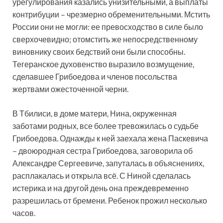
урегулирования казались унизительными, а выплаты
контрибуции – чрезмерно обременительными. Мстить
России они не могли: ее превосходство в силе было
сверхочевидно; отомстить же непосредственному
виновнику своих бедствий они были способны.
Тегеранское духовенство выразило возмущение,
сделавшее Грибоедова и членов посольства
жертвами ожесточенной черни.
В Тбилиси, в доме матери, Нина, окруженная
заботами родных, все более тревожилась о судьбе
Грибоедова. Однажды к ней заехала жена Паскевича
– двоюродная сестра Грибоедова, заговорила об
Александре Сергеевиче, запуталась в объяснениях,
расплакалась и открыла всё. С Ниной сделалась
истерика и на другой день она преждевременно
разрешилась от бремени. Ребенок прожил несколько
часов.