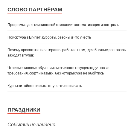
СЛОВО ПАРТНЁРАМ
Программа для клининговой компании: автоматизация и контроль
Поиск тура в Египет: курорты, сезоны и что учесть
Почему провокативная терапия работает там, где обычные разговоры
заходят в тупик
Что изменилось в обучении сметчиков в текущем году: новые
требования, софт и навыки, без которых уже не обойтись
Курсы китайского языка с нуля: с чего начать
ПРАЗДНИКИ
Событий не найдено.