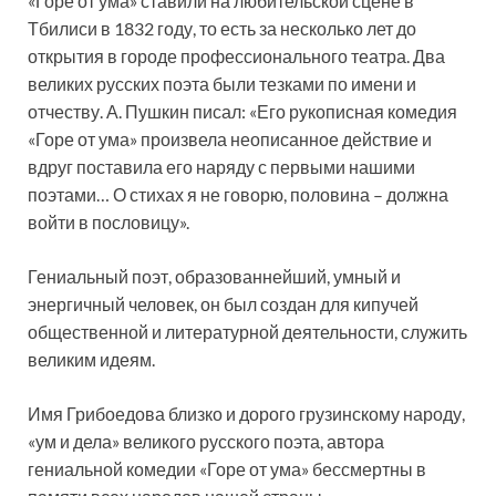
«Горе от ума» ставили на любительской сцене в
Тбилиси в 1832 году, то есть за несколько лет до
открытия в городе профессионального театра. Два
великих русских поэта были тезками по имени и
отчеству. А. Пушкин писал: «Его рукописная комедия
«Горе от ума» произвела неописанное действие и
вдруг поставила его наряду с первыми нашими
поэтами… О стихах я не говорю, половина – должна
войти в пословицу».
Гениальный поэт, образованнейший, умный и
энергичный человек, он был создан для кипучей
общественной и литературной деятельности, служить
великим идеям.
Имя Грибоедова близко и дорого грузинскому народу,
«ум и дела» великого русского поэта, автора
гениальной комедии «Горе от ума» бессмертны в