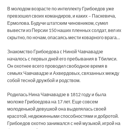
В молодом возрасте по интеллекту Грибоедов уже
превзошел своих командиров, и каких – Паскевича,
Ермолова. Будучи штатским чиновником, сумел
вывести из Персии 150 наших пленных солдат, вел их
скрытно, по ночам, опасаясь мести коварного врага…
Знакомство Грибоедова с Ниной Чавчавадзе
началось с первых дней его пребывания в Тбилиси.
Он охотнее всего проводил свободное время в
семьях Чавчавадзе и Ахвердовых, связанных между
собой тесной дружбой и родством.
Родилась Нина Чавчавадзе в 1812 году и была
моложе Грибоедова на 17 лет. Еще совсем
молоденькой девушкой она выделялась своей
красотой, недюжинными способностями и добротой.
Грибоедов охотно занимался с ней музыкой, игрой на