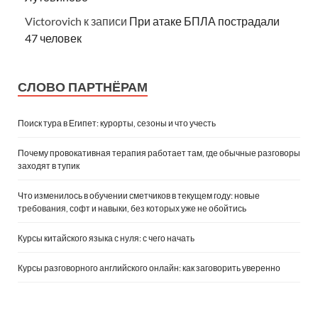
Victorovich
к записи
При атаке БПЛА пострадали
47 человек
СЛОВО ПАРТНЁРАМ
Поиск тура в Египет: курорты, сезоны и что учесть
Почему провокативная терапия работает там, где обычные разговоры
заходят в тупик
Что изменилось в обучении сметчиков в текущем году: новые
требования, софт и навыки, без которых уже не обойтись
Курсы китайского языка с нуля: с чего начать
Курсы разговорного английского онлайн: как заговорить уверенно